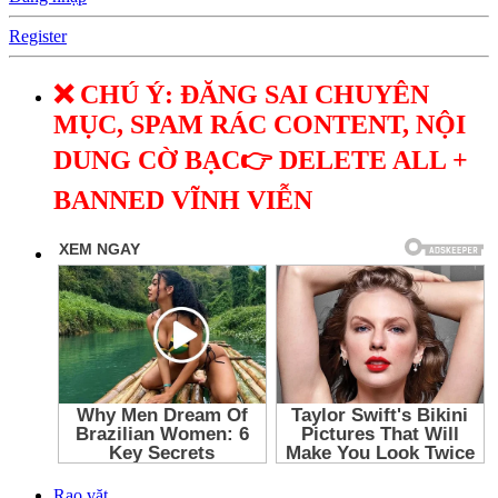
Register
❌ CHÚ Ý: ĐĂNG SAI CHUYÊN
MỤC, SPAM RÁC CONTENT, NỘI
DUNG CỜ BẠC👉 DELETE ALL +
BANNED VĨNH VIỄN
Rao vặt