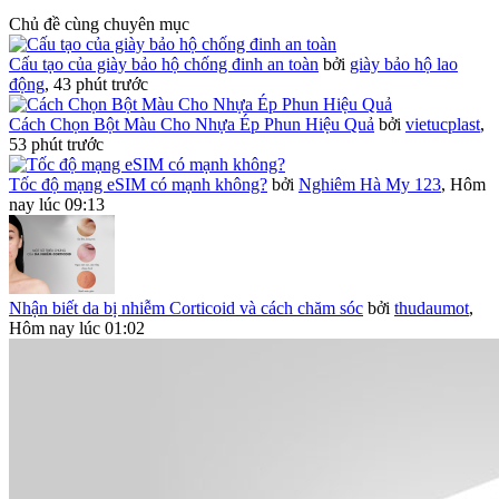
Chủ đề cùng chuyên mục
Cấu tạo của giày bảo hộ chống đinh an toàn
bởi
giày bảo hộ lao
động
,
43 phút trước
Cách Chọn Bột Màu Cho Nhựa Ép Phun Hiệu Quả
bởi
vietucplast
,
53 phút trước
Tốc độ mạng eSIM có mạnh không?
bởi
Nghiêm Hà My 123
,
Hôm
nay lúc 09:13
Nhận biết da bị nhiễm Corticoid và cách chăm sóc
bởi
thudaumot
,
Hôm nay lúc 01:02