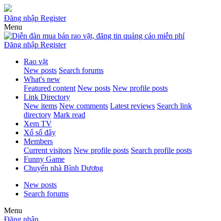
Đăng nhập
Register
Menu
Đăng nhập
Register
Rao vặt
New posts
Search forums
What's new
Featured content
New posts
New profile posts
Link Directory
New items
New comments
Latest reviews
Search link
directory
Mark read
Xem TV
Xổ số đây
Members
Current visitors
New profile posts
Search profile posts
Funny Game
Chuyển nhà Bình Dương
New posts
Search forums
Menu
Đăng nhập