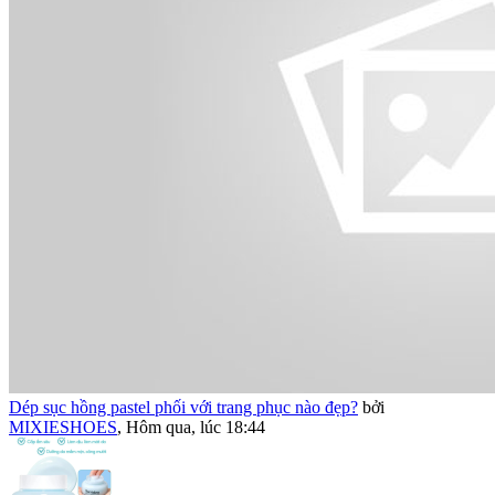
Dép sục hồng pastel phối với trang phục nào đẹp?
bởi
MIXIESHOES
,
Hôm qua, lúc 18:44