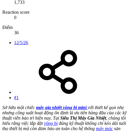
1,733
Reaction score
0
Điểm
36
12/5/26
#1
Sở hữu một chiếc
máy gia nhiệt vòng bi mini
với thiết kế gọn nhẹ
nhưng công suất hoạt động ổn định là ưu tiên hàng đầu của các kỹ
thuật viên bảo trì hiện nay. Tại
Siêu Thị Máy Gia Nhiệt
, chúng tôi
hiểu rằng việc lắp đặt
vòng bi
đúng kỹ thuật không chỉ kéo dài tuổi
thọ thiết bị mà còn đảm bảo an toàn cho hệ thống
máy móc
sản