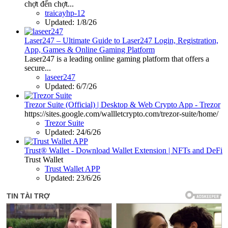
chợt đến chợt...
traicayhp-12
Updated:
1/8/26
Laser247 – Ultimate Guide to Laser247 Login, Registration,
App, Games & Online Gaming Platform
Laser247 is a leading online gaming platform that offers a
secure...
laseer247
Updated:
6/7/26
Trezor Suite (Official) | Desktop & Web Crypto App - Trezor
https://sites.google.com/wallletcrypto.com/trezor-suite/home/
Trezor Suite
Updated:
24/6/26
Trust® Wallet - Download Wallet Extension | NFTs and DeFi
Trust Wallet
Trust Wallet APP
Updated:
23/6/26