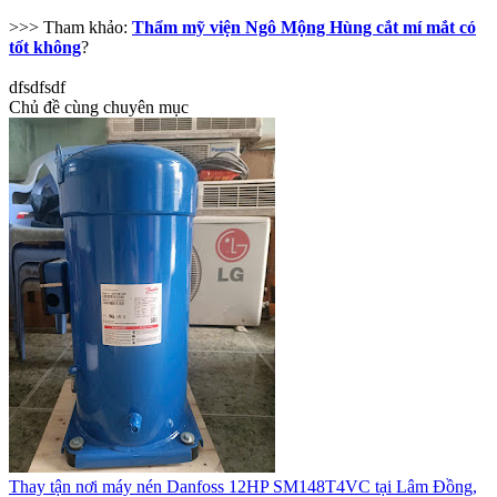
>>> Tham khảo:
Thẩm mỹ viện Ngô Mộng Hùng cắt mí mắt có
tốt không
?
dfsdfsdf
Chủ đề cùng chuyên mục
Thay tận nơi máy nén Danfoss 12HP SM148T4VC tại Lâm Đồng,