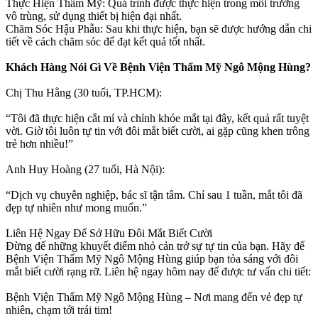
Thực Hiện Thẩm Mỹ: Quá trình được thực hiện trong môi trường
vô trùng, sử dụng thiết bị hiện đại nhất.
Chăm Sóc Hậu Phẫu: Sau khi thực hiện, bạn sẽ được hướng dẫn chi
tiết về cách chăm sóc để đạt kết quả tốt nhất.
Khách Hàng Nói Gì Về Bệnh Viện Thẩm Mỹ Ngô Mộng Hùng?
Chị Thu Hằng (30 tuổi, TP.HCM):
“Tôi đã thực hiện cắt mí và chỉnh khóe mắt tại đây, kết quả rất tuyệt
vời. Giờ tôi luôn tự tin với đôi mắt biết cười, ai gặp cũng khen trông
trẻ hơn nhiều!”
Anh Huy Hoàng (27 tuổi, Hà Nội):
“Dịch vụ chuyên nghiệp, bác sĩ tận tâm. Chỉ sau 1 tuần, mắt tôi đã
đẹp tự nhiên như mong muốn.”
Liên Hệ Ngay Để Sở Hữu Đôi Mắt Biết Cười
Đừng để những khuyết điểm nhỏ cản trở sự tự tin của bạn. Hãy để
Bệnh Viện Thẩm Mỹ Ngô Mộng Hùng giúp bạn tỏa sáng với đôi
mắt biết cười rạng rỡ. Liên hệ ngay hôm nay để được tư vấn chi tiết:
Bệnh Viện Thẩm Mỹ Ngô Mộng Hùng – Nơi mang đến vẻ đẹp tự
nhiên, chạm tới trái tim!