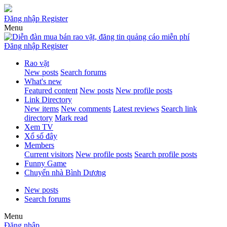
Đăng nhập
Register
Menu
Đăng nhập
Register
Rao vặt
New posts
Search forums
What's new
Featured content
New posts
New profile posts
Link Directory
New items
New comments
Latest reviews
Search link
directory
Mark read
Xem TV
Xổ số đây
Members
Current visitors
New profile posts
Search profile posts
Funny Game
Chuyển nhà Bình Dương
New posts
Search forums
Menu
Đăng nhập