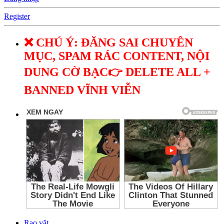
Register
❌ CHÚ Ý: ĐĂNG SAI CHUYÊN
MỤC, SPAM RÁC CONTENT, NỘI
DUNG CỜ BẠC👉 DELETE ALL +
BANNED VĨNH VIỄN
Rao vặt