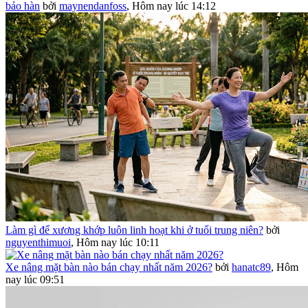
bảo hàn
bởi
maynendanfoss
,
Hôm nay lúc 14:12
Làm gì để xương khớp luôn linh hoạt khi ở tuổi trung niên?
bởi
nguyenthimuoi
,
Hôm nay lúc 10:11
Xe nâng mặt bàn nào bán chạy nhất năm 2026?
bởi
hanatc89
,
Hôm
nay lúc 09:51