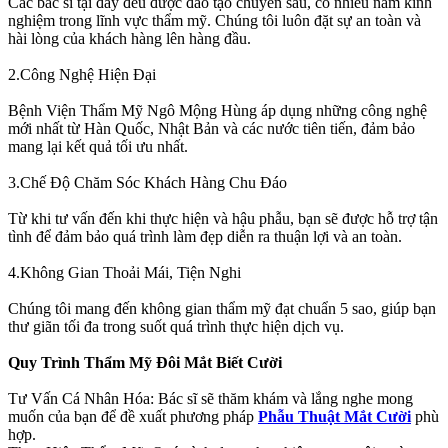
Các bác sĩ tại đây đều được đào tạo chuyên sâu, có nhiều năm kinh
nghiệm trong lĩnh vực thẩm mỹ. Chúng tôi luôn đặt sự an toàn và
hài lòng của khách hàng lên hàng đầu.
2.Công Nghệ Hiện Đại
Bệnh Viện Thẩm Mỹ Ngô Mộng Hùng áp dụng những công nghệ
mới nhất từ Hàn Quốc, Nhật Bản và các nước tiên tiến, đảm bảo
mang lại kết quả tối ưu nhất.
3.Chế Độ Chăm Sóc Khách Hàng Chu Đáo
Từ khi tư vấn đến khi thực hiện và hậu phẫu, bạn sẽ được hỗ trợ tận
tình để đảm bảo quá trình làm đẹp diễn ra thuận lợi và an toàn.
4.Không Gian Thoải Mái, Tiện Nghi
Chúng tôi mang đến không gian thẩm mỹ đạt chuẩn 5 sao, giúp bạn
thư giãn tối đa trong suốt quá trình thực hiện dịch vụ.
Quy Trình Thẩm Mỹ Đôi Mắt Biết Cười
Tư Vấn Cá Nhân Hóa: Bác sĩ sẽ thăm khám và lắng nghe mong
muốn của bạn để đề xuất phương pháp
Phẫu Thuật Mắt Cười
phù
hợp.