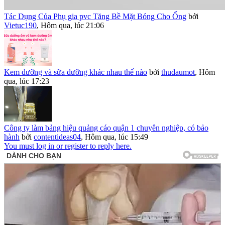
Tác Dụng Của Phụ gia pvc Tăng Bề Mặt Bóng Cho Ống
bởi
Vietuc190
,
Hôm qua, lúc 21:06
Kem dưỡng và sữa dưỡng khác nhau thế nào
bởi
thudaumot
,
Hôm
qua, lúc 17:23
Công ty làm bảng hiệu quảng cáo quận 1 chuyên nghiệp, có bảo
hành
bởi
contentideas04
,
Hôm qua, lúc 15:49
You must log in or register to reply here.