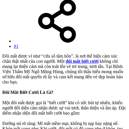
#1
Đôi mắt được ví như “cửa sổ tâm hồn”, là nơi thể hiện cảm xúc
chân thật nhất của con người. Một
đôi mắt biết cười
không chỉ
mang lại thiện cảm mà còn toát lên vẻ trẻ trung, tươi tắn. Tại Bệnh
Viện Thẩm Mỹ Ngô Mộng Hùng, chúng tôi thấu hiểu mong muốn
sở hữu đôi mắt quyến rũ ấy và cam kết mang đến vẻ đẹp hoàn hảo
cho bạn.
Đôi Mắt Biết Cười Là Gì?
Một đôi mắt được gọi là “biết cười” khi có sức hút tự nhiên, khiến
người đối diện cảm nhận được sự vui tươi, thân thiện và ấm áp. Đặc
điểm nhận diện đôi mắt biết cười bao gồm:
Đường mí rõ ràng: Mí mắt mềm mại, không bị sụp hay nặng nề.
Khóe mắt cong nhẹ: Khi cười, đôi mắt có độ cong nhẹ ở khóe, tạo