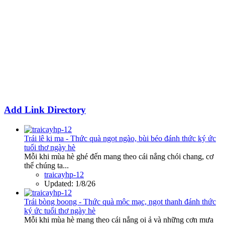
Add Link Directory
Trái lê ki ma - Thức quà ngọt ngào, bùi béo đánh thức ký ức
tuổi thơ ngày hè
Mỗi khi mùa hè ghé đến mang theo cái nắng chói chang, cơ
thể chúng ta...
traicayhp-12
Updated:
1/8/26
Trái bòng boong - Thức quà mộc mạc, ngọt thanh đánh thức
ký ức tuổi thơ ngày hè
Mỗi khi mùa hè mang theo cái nắng oi ả và những cơn mưa