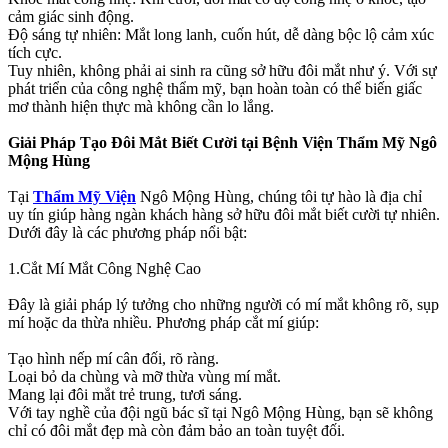
cảm giác sinh động.
Độ sáng tự nhiên: Mắt long lanh, cuốn hút, dễ dàng bộc lộ cảm xúc
tích cực.
Tuy nhiên, không phải ai sinh ra cũng sở hữu đôi mắt như ý. Với sự
phát triển của công nghệ thẩm mỹ, bạn hoàn toàn có thể biến giấc
mơ thành hiện thực mà không cần lo lắng.
Giải Pháp Tạo Đôi Mắt Biết Cười tại Bệnh Viện Thẩm Mỹ Ngô
Mộng Hùng
Tại
Thẩm Mỹ Viện
Ngô Mộng Hùng, chúng tôi tự hào là địa chỉ
uy tín giúp hàng ngàn khách hàng sở hữu đôi mắt biết cười tự nhiên.
Dưới đây là các phương pháp nổi bật:
1.Cắt Mí Mắt Công Nghệ Cao
Đây là giải pháp lý tưởng cho những người có mí mắt không rõ, sụp
mí hoặc da thừa nhiều. Phương pháp cắt mí giúp:
Tạo hình nếp mí cân đối, rõ ràng.
Loại bỏ da chùng và mỡ thừa vùng mí mắt.
Mang lại đôi mắt trẻ trung, tươi sáng.
Với tay nghề của đội ngũ bác sĩ tại Ngô Mộng Hùng, bạn sẽ không
chỉ có đôi mắt đẹp mà còn đảm bảo an toàn tuyệt đối.