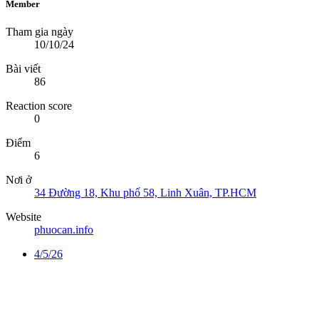
Member
Tham gia ngày
10/10/24
Bài viết
86
Reaction score
0
Điểm
6
Nơi ở
34 Đường 18, Khu phố 58, Linh Xuân, TP.HCM
Website
phuocan.info
4/5/26