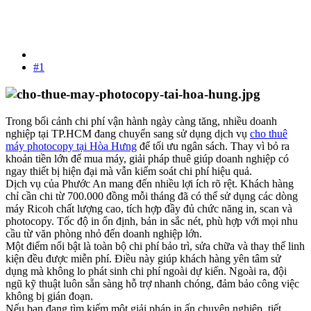
#1
Trong bối cảnh chi phí vận hành ngày càng tăng, nhiều doanh
nghiệp tại TP.HCM đang chuyển sang sử dụng dịch vụ
cho thuê
máy photocopy tại Hòa Hưng
để tối ưu ngân sách. Thay vì bỏ ra
khoản tiền lớn để mua máy, giải pháp thuê giúp doanh nghiệp có
ngay thiết bị hiện đại mà vẫn kiểm soát chi phí hiệu quả.
Dịch vụ của Phước An mang đến nhiều lợi ích rõ rệt. Khách hàng
chỉ cần chi từ 700.000 đồng mỗi tháng đã có thể sử dụng các dòng
máy Ricoh chất lượng cao, tích hợp đầy đủ chức năng in, scan và
photocopy. Tốc độ in ổn định, bản in sắc nét, phù hợp với mọi nhu
cầu từ văn phòng nhỏ đến doanh nghiệp lớn.
Một điểm nổi bật là toàn bộ chi phí bảo trì, sửa chữa và thay thế linh
kiện đều được miễn phí. Điều này giúp khách hàng yên tâm sử
dụng mà không lo phát sinh chi phí ngoài dự kiến. Ngoài ra, đội
ngũ kỹ thuật luôn sẵn sàng hỗ trợ nhanh chóng, đảm bảo công việc
không bị gián đoạn.
Nếu bạn đang tìm kiếm một giải pháp in ấn chuyên nghiệp, tiết