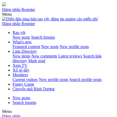
Đăng nhập
Register
Menu
Đăng nhập
Register
Rao vặt
New posts
Search forums
What's new
Featured content
New posts
New profile posts
Link Directory
New items
New comments
Latest reviews
Search link
directory
Mark read
Xem TV
Xổ số đây
Members
Current visitors
New profile posts
Search profile posts
Funny Game
Chuyển nhà Bình Dương
New posts
Search forums
Menu
Đăng nhập