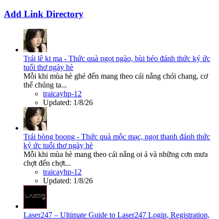
Add Link Directory
Trái lê ki ma - Thức quà ngọt ngào, bùi béo đánh thức ký ức
tuổi thơ ngày hè
Mỗi khi mùa hè ghé đến mang theo cái nắng chói chang, cơ
thể chúng ta...
traicayhp-12
Updated:
1/8/26
Trái bòng boong - Thức quà mộc mạc, ngọt thanh đánh thức
ký ức tuổi thơ ngày hè
Mỗi khi mùa hè mang theo cái nắng oi ả và những cơn mưa
chợt đến chợt...
traicayhp-12
Updated:
1/8/26
Laser247 – Ultimate Guide to Laser247 Login, Registration,