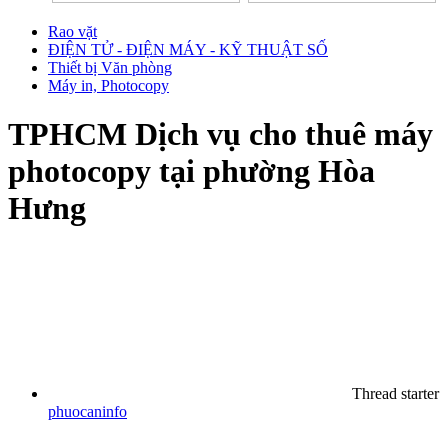
Rao vặt
ĐIỆN TỬ - ĐIỆN MÁY - KỸ THUẬT SỐ
Thiết bị Văn phòng
Máy in, Photocopy
TPHCM
Dịch vụ cho thuê máy
photocopy tại phường Hòa
Hưng
Thread starter
phuocaninfo