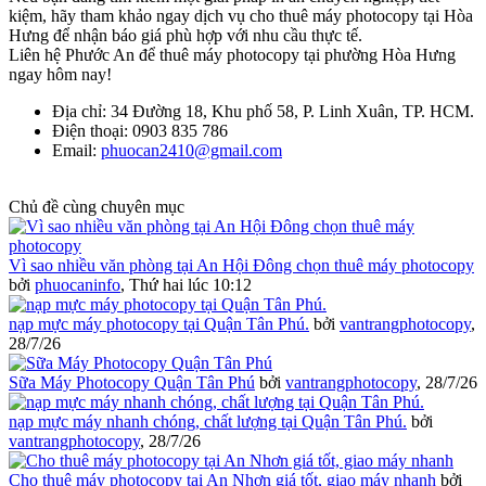
kiệm, hãy tham khảo ngay dịch vụ cho thuê máy photocopy tại Hòa
Hưng để nhận báo giá phù hợp với nhu cầu thực tế.
Liên hệ Phước An để thuê máy photocopy tại phường Hòa Hưng
ngay hôm nay!
Địa chỉ: 34 Đường 18, Khu phố 58, P. Linh Xuân, TP. HCM.
Điện thoại: 0903 835 786
Email:
phuocan2410@gmail.com
Chủ đề cùng chuyên mục
Vì sao nhiều văn phòng tại An Hội Đông chọn thuê máy photocopy
bởi
phuocaninfo
,
Thứ hai lúc 10:12
nạp mực máy photocopy tại Quận Tân Phú.
bởi
vantrangphotocopy
,
28/7/26
Sữa Máy Photocopy Quận Tân Phú
bởi
vantrangphotocopy
,
28/7/26
nạp mực máy nhanh chóng, chất lượng tại Quận Tân Phú.
bởi
vantrangphotocopy
,
28/7/26
Cho thuê máy photocopy tại An Nhơn giá tốt, giao máy nhanh
bởi