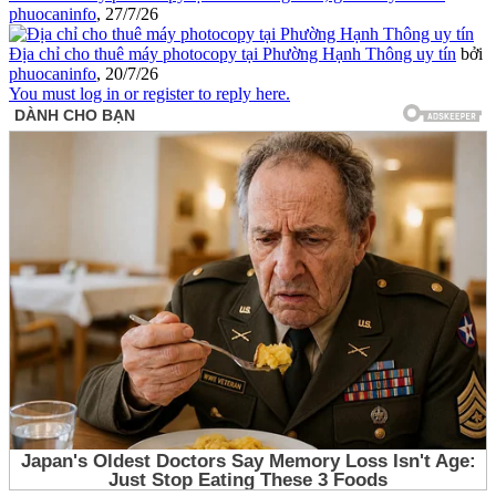
phuocaninfo
,
27/7/26
Địa chỉ cho thuê máy photocopy tại Phường Hạnh Thông uy tín
bởi
phuocaninfo
,
20/7/26
You must log in or register to reply here.