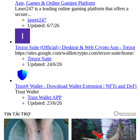
App, Games & Online Gaming Platform
Laser247 is a leading online gaming platform that offers a
secure...
laseer247
Updated:
6/7/26
Trezor Suite (Official) | Desktop & Web Crypto App - Trezor
https://sites.google.com/wallletcrypto.com/trezor-suite/home/
Trezor Suite
Updated:
24/6/26
Trust® Wallet - Download Wallet Extension | NFTs and DeFi
Trust Wallet
Trust Wallet APP
Updated:
23/6/26