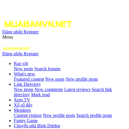
Đăng nhập
Register
Menu
Đăng nhập
Register
Rao vặt
New posts
Search forums
What's new
Featured content
New posts
New profile posts
Link Directory
New items
New comments
Latest reviews
Search link
directory
Mark read
Xem TV
Xổ số đây
Members
Current visitors
New profile posts
Search profile posts
Funny Game
Chuyển nhà Bình Dương