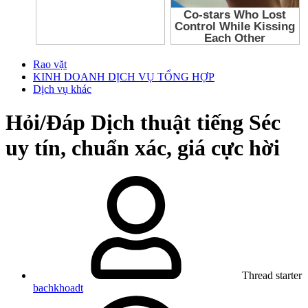
Rao vặt
KINH DOANH DỊCH VỤ TỔNG HỢP
Dịch vụ khác
Hỏi/Đáp
Dịch thuật tiếng Séc
uy tín, chuẩn xác, giá cực hời
Thread starter
bachkhoadt