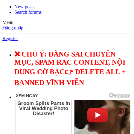
New posts
Search forums
Menu
Đăng nhập
Register
❌ CHÚ Ý: ĐĂNG SAI CHUYÊN
MỤC, SPAM RÁC CONTENT, NỘI
DUNG CỜ BẠC👉 DELETE ALL +
BANNED VĨNH VIỄN