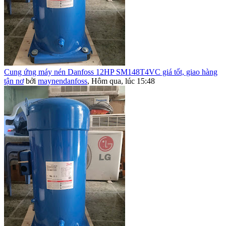
Cung ứng máy nén Danfoss 12HP SM148T4VC giá tốt, giao hàng
tận nơ
bởi
maynendanfoss
,
Hôm qua, lúc 15:48