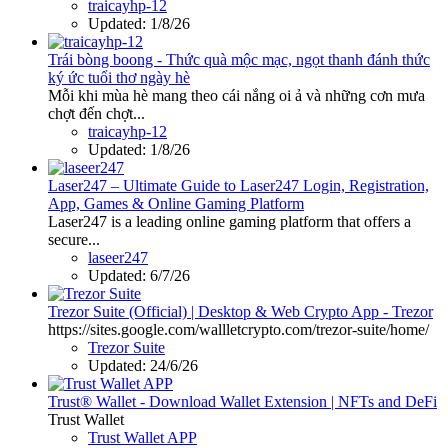
traicayhp-12
Updated:
1/8/26
Trái bòng boong - Thức quà mộc mạc, ngọt thanh đánh thức
ký ức tuổi thơ ngày hè
Mỗi khi mùa hè mang theo cái nắng oi ả và những cơn mưa
chợt đến chợt...
traicayhp-12
Updated:
1/8/26
Laser247 – Ultimate Guide to Laser247 Login, Registration,
App, Games & Online Gaming Platform
Laser247 is a leading online gaming platform that offers a
secure...
laseer247
Updated:
6/7/26
Trezor Suite (Official) | Desktop & Web Crypto App - Trezor
https://sites.google.com/wallletcrypto.com/trezor-suite/home/
Trezor Suite
Updated:
24/6/26
Trust® Wallet - Download Wallet Extension | NFTs and DeFi
Trust Wallet
Trust Wallet APP