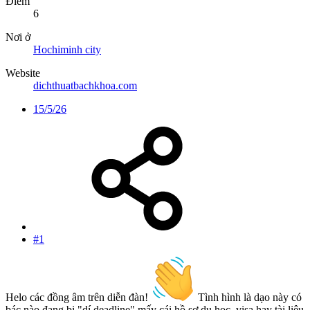
Điểm
6
Nơi ở
Hochiminh city
Website
dichthuatbachkhoa.com
15/5/26
#1
Helo các đồng âm trên diễn đàn!
Tình hình là dạo này có
bác nào đang bị "dí deadline" mấy cái hồ sơ du học, visa hay tài liệu