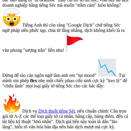
doanh nghiệp bằng tiếng Séc mà muốn "trầm cảm" luôn không?
Tiếng Anh thì còn ráng "Google Dịch" chứ tiếng Séc
ngữ pháp siêu phức tạp, chia từ lằng nhằng, dịch không khéo là ra
văn phong "sượng trân" liền nha!
Đừng để rào cản ngôn ngữ làm anh em "tụt mood"
. Tụi
mình xin phép
flex
nhẹ một chiếc phao cứu sinh cực kỳ "keo lỳ" để
"chữa lành" mọi loại giấy tờ tiếng Séc cho các bác đây:
Dịch vụ
Dịch thuật tiếng Séc
siêu chuẩn chỉnh: Cân trọn
gói từ A-Z các thể loại giấy tờ cá nhân, bằng cấp, bảng điểm, đến cả
tài liệu kỹ thuật "khó nhằn". Dịch giả bên này toàn là dân "lão
làng", hiểu rõ văn hóa bản địa nên bản dịch mượt mà cực kỳ.