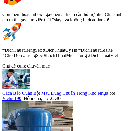
Comment hoặc inbox ngay nếu anh em cần hỗ trợ nhé. Chúc anh
em một ngày làm việc thật "slay" và không bị deadline dí!
#DichThuatTiengSec #DichThuatUyTin #DichThuatGiaRe
#ChotDon #TiengSec #DichThuatMienTrung #DichThuatViet
Chủ đề cùng chuyên mục
Cách Bảo Quản Bột Màu Đúng Chuẩn Trong Kho Nhựa
bởi
Vietuc190
,
Hôm qua, lúc 22:30