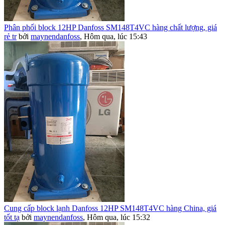
Phân phối block 12HP Danfoss SM148T4VC hàng chất lượng, giá
rẻ tr
bởi
maynendanfoss
,
Hôm qua, lúc 15:43
Cung cấp block lạnh Danfoss 12HP SM148T4VC hàng China, giá
tốt tạ
bởi
maynendanfoss
,
Hôm qua, lúc 15:32