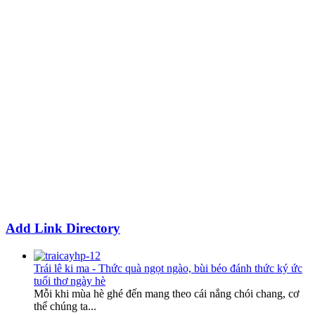
Add Link Directory
Trái lê ki ma - Thức quà ngọt ngào, bùi béo đánh thức ký ức
tuổi thơ ngày hè
Mỗi khi mùa hè ghé đến mang theo cái nắng chói chang, cơ
thể chúng ta...