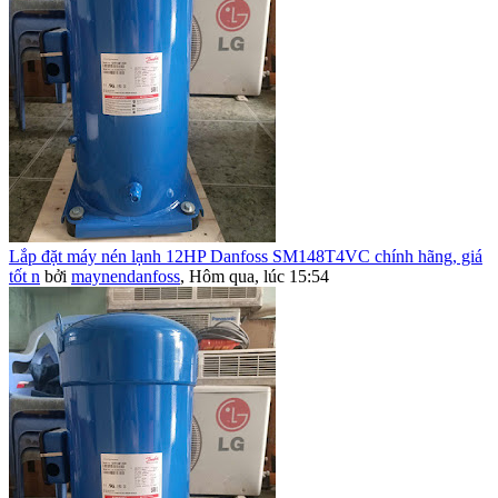
Lắp đặt máy nén lạnh 12HP Danfoss SM148T4VC chính hãng, giá
tốt n
bởi
maynendanfoss
,
Hôm qua, lúc 15:54