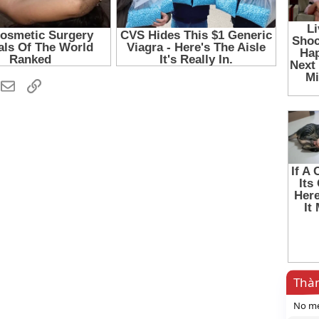
hatsApp
Email
Link
Thàn
No me