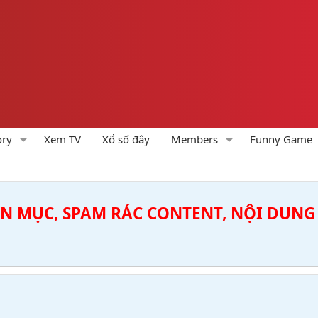
ory
Xem TV
Xổ số đây
Members
Funny Game
ÊN MỤC, SPAM RÁC CONTENT, NỘI DUNG 