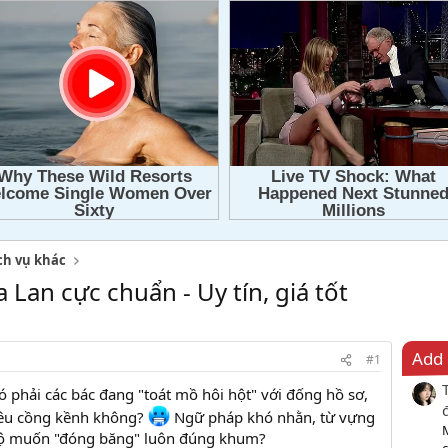
ch vụ khác
 Lan cực chuẩn - Uy tín, giá tốt
Add 
#1
 phải các bác đang "toát mồ hôi hột" với đống hồ sơ,
 siêu cồng kềnh không?
Ngữ pháp khó nhằn, từ vựng
bộ muốn "đóng băng" luôn đúng khum?