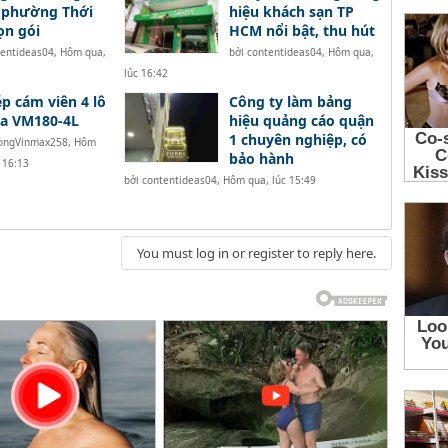
 phường Thới
hiệu khách sạn TP
ọn gói
HCM nổi bật, thu hút
tentideas04
,
Hôm qua,
bởi
contentideas04
,
Hôm qua,
lúc 16:42
p cám viên 4 lô
Công ty làm bảng
ha VM180-4L
hiệu quảng cáo quận
1 chuyên nghiệp, có
ongVinmax258
,
Hôm
bảo hành
 16:13
bởi
contentideas04
,
Hôm qua, lúc 15:49
You must log in or register to reply here.