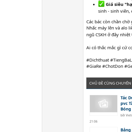
Giá siêu "hạ
sinh - sinh viên
Các bác còn chần chờ 
Nhấc máy lên và alo li
ngũ CSKH ở đây nhiệt t
Ai có thắc mắc gì cứ 
#Dichthuat #TiengBaL
#GiaRe #ChotDon #G
CHỦ ĐỀ CÙNG CHUYÊN
Tác D
pvc T
Bóng
bởi
Vie
21:06
Bảng 