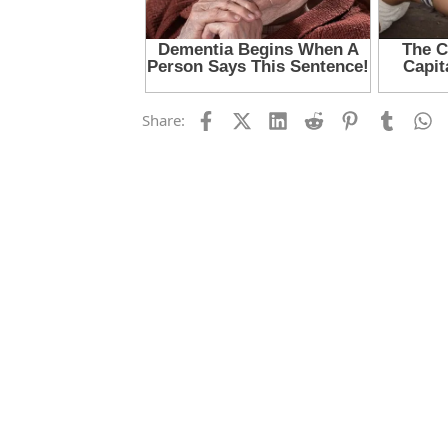
Facebook
X (Twitter)
LinkedIn
Reddit
Pinterest
Tumblr
W
Share: