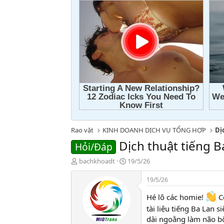
Rao vặt
KINH DOANH DỊCH VỤ TỔNG HỢP
Dị
Dịch thuật tiếng Ba
Hỏi/Đáp
T
N
bachkhoadt
19/5/26
h
g
r
à
19/5/26
e
y
a
g
Hé lô các homie!
Có
d
ử
tài liệu tiếng Ba Lan
s
i
dài ngoằng làm não 
t