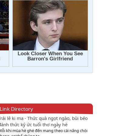
Link Directory
Trái lê ki ma - Thức quà ngọt ngào, bùi béo
đánh thức ký ức tuổi thơ ngày hè
Mỗi khi mùa hè ghé đến mang theo cái nắng chói