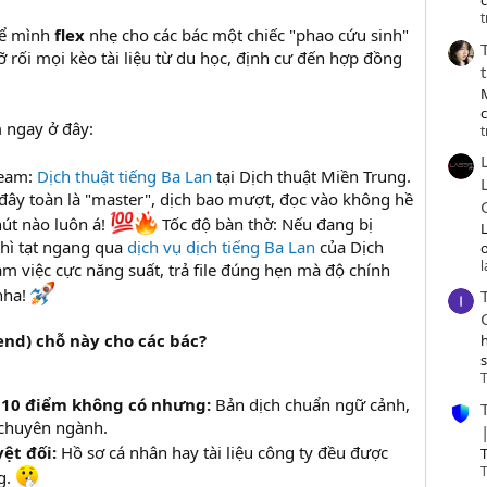
c
t
Để mình
flex
nhẹ cho các bác một chiếc "phao cứu sinh"
 rối mọi kèo tài liệu từ du học, định cư đến hợp đồng
m ngay ở đây:
t
team:
Dịch thuật tiếng Ba Lan
tại Dịch thuật Miền Trung.
 đây toàn là "master", dịch bao mượt, đọc vào không hề
hút nào luôn á!
Tốc độ bàn thờ: Nếu đang bị
thì tạt ngang qua
dịch vụ dịch tiếng Ba Lan
của Dịch
o
àm việc cực năng suất, trả file đúng hẹn mà độ chính
nha!
nd) chỗ này cho các bác?
T
 10 điểm không có nhưng:
Bản dịch chuẩn ngữ cảnh,
chuyên ngành.
ệt đối:
Hồ sơ cá nhân hay tài liệu công ty đều được
T
T
g.