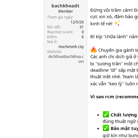
bachkhoadt
a
Đừng vội trầm cảm! 
r
Member
cực xịn xò, đảm bảo gỡ
t
Tham gia ngày
e
12/5/26
kinh tế nè!
Bài viết
31
r
Reaction score
0
Bí kíp "chữa lành" nằ
Điểm
6
Nơi ở
Hochiminh city
Chuyên gia gánh 
Website
Các anh chị dịch giả ở
dichthuatbachkhoa.c
om
bị "sượng trân" một c
deadline "dí" sấp mặt 
thuật Việt nhé. Team l
xác vẫn "keo lỳ" luôn 
Vì sao rcm (recomme
Chất lượng
đúng thuật ngữ 
Bảo mật tuy
giữ kín như bưn