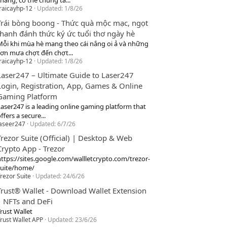
hang, cơ thể chúng ta...
raicayhp-12
Updated:
1/8/26
Trái bòng boong - Thức quà mộc mạc, ngọt
thanh đánh thức ký ức tuổi thơ ngày hè
Mỗi khi mùa hè mang theo cái nắng oi ả và những
cơn mưa chợt đến chợt...
raicayhp-12
Updated:
1/8/26
Laser247 – Ultimate Guide to Laser247
Login, Registration, App, Games & Online
Gaming Platform
Laser247 is a leading online gaming platform that
ffers a secure...
laseer247
Updated:
6/7/26
Trezor Suite (Official) | Desktop & Web
Crypto App - Trezor
https://sites.google.com/wallletcrypto.com/trezor-
suite/home/
rezor Suite
Updated:
24/6/26
Trust® Wallet - Download Wallet Extension
| NFTs and DeFi
rust Wallet
rust Wallet APP
Updated:
23/6/26