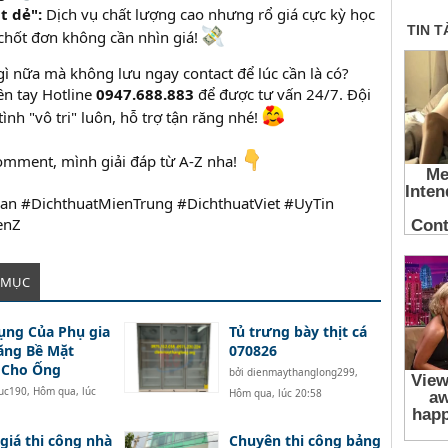
t dẻ":
Dịch vụ chất lượng cao nhưng rổ giá cực kỳ học
, chốt đơn không cần nhìn giá!
gì nữa mà không lưu ngay contact để lúc cần là có?
ền tay Hotline
0947.688.883
để được tư vấn 24/7. Đội
ình "vô tri" luôn, hỗ trợ tận răng nhé!
comment, mình giải đáp từ A-Z nha!
an #DichthuatMienTrung #DichthuatViet #UyTin
enZ
 MỤC
ụng Của Phụ gia
Tủ trưng bày thịt cá
ăng Bề Mặt
070826
 Cho Ống
bởi
dienmaythanglong299
,
tuc190
,
Hôm qua, lúc
Hôm qua, lúc 20:58
giá thi công nhà
Chuyên thi công bảng