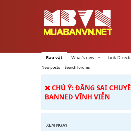
Rao vặt
What's new
Link Direct
New posts
Search forums
❌ CHÚ Ý: ĐĂNG SAI CHUY
BANNED VĨNH VIỄN