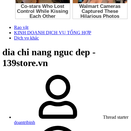
Rao vặt
KINH DOANH DỊCH VỤ TỔNG HỢP
Dịch vụ khác
dia chi nang nguc dep -
139store.vn
Thread starter
doantribinh