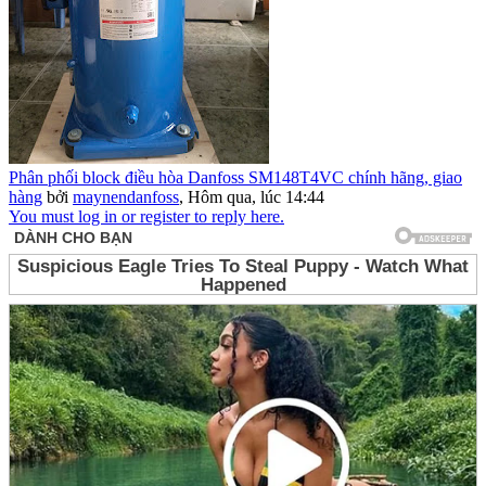
Phân phối block điều hòa Danfoss SM148T4VC chính hãng, giao
hàng
bởi
maynendanfoss
,
Hôm qua, lúc 14:44
You must log in or register to reply here.