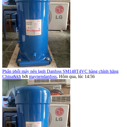
Phân phối máy nén lạnh Danfoss SM148T4VC hàng chính hãng
China&kh
bởi
maynendanfoss
,
Hôm qua, lúc 14:56