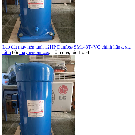
Lắp đặt máy nén lạnh 12HP Danfoss SM148T4VC chính hãng, giá
tốt n
bởi
maynendanfoss
,
Hôm qua, lúc 15:54