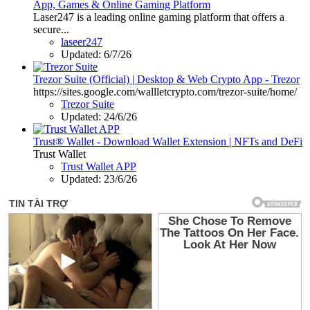
App, Games & Online Gaming Platform
Laser247 is a leading online gaming platform that offers a
secure...
laseer247
Updated:
6/7/26
Trezor Suite (Official) | Desktop & Web Crypto App - Trezor
https://sites.google.com/wallletcrypto.com/trezor-suite/home/
Trezor Suite
Updated:
24/6/26
Trust® Wallet - Download Wallet Extension | NFTs and DeFi
Trust Wallet
Trust Wallet APP
Updated:
23/6/26