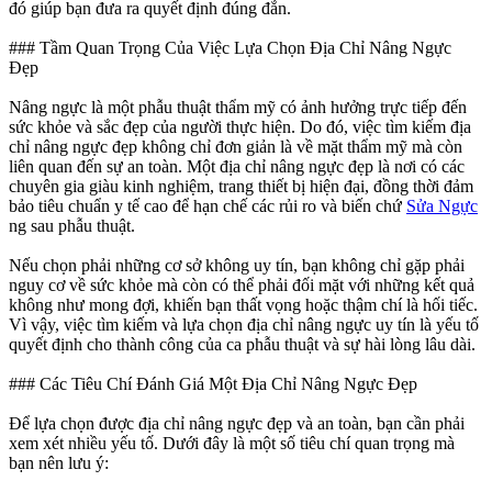
đó giúp bạn đưa ra quyết định đúng đắn.
### Tầm Quan Trọng Của Việc Lựa Chọn Địa Chỉ Nâng Ngực
Đẹp
Nâng ngực là một phẫu thuật thẩm mỹ có ảnh hưởng trực tiếp đến
sức khỏe và sắc đẹp của người thực hiện. Do đó, việc tìm kiếm địa
chỉ nâng ngực đẹp không chỉ đơn giản là về mặt thẩm mỹ mà còn
liên quan đến sự an toàn. Một địa chỉ nâng ngực đẹp là nơi có các
chuyên gia giàu kinh nghiệm, trang thiết bị hiện đại, đồng thời đảm
bảo tiêu chuẩn y tế cao để hạn chế các rủi ro và biến chứ
Sửa Ngực
ng sau phẫu thuật.
Nếu chọn phải những cơ sở không uy tín, bạn không chỉ gặp phải
nguy cơ về sức khỏe mà còn có thể phải đối mặt với những kết quả
không như mong đợi, khiến bạn thất vọng hoặc thậm chí là hối tiếc.
Vì vậy, việc tìm kiếm và lựa chọn địa chỉ nâng ngực uy tín là yếu tố
quyết định cho thành công của ca phẫu thuật và sự hài lòng lâu dài.
### Các Tiêu Chí Đánh Giá Một Địa Chỉ Nâng Ngực Đẹp
Để lựa chọn được địa chỉ nâng ngực đẹp và an toàn, bạn cần phải
xem xét nhiều yếu tố. Dưới đây là một số tiêu chí quan trọng mà
bạn nên lưu ý: