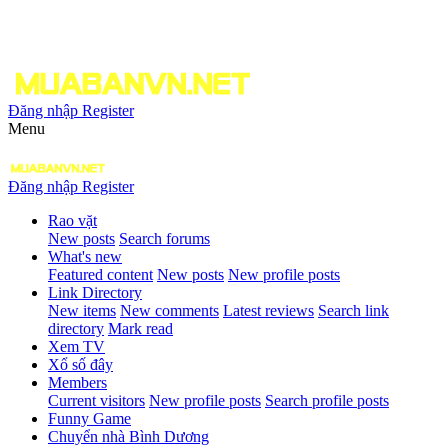
Đăng nhập
Register
Menu
Đăng nhập
Register
Rao vặt
New posts
Search forums
What's new
Featured content
New posts
New profile posts
Link Directory
New items
New comments
Latest reviews
Search link
directory
Mark read
Xem TV
Xổ số đây
Members
Current visitors
New profile posts
Search profile posts
Funny Game
Chuyển nhà Bình Dương