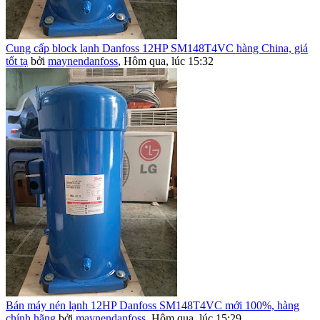
Cung cấp block lạnh Danfoss 12HP SM148T4VC hàng China, giá
tốt tạ
bởi
maynendanfoss
,
Hôm qua, lúc 15:32
Bán máy nén lạnh 12HP Danfoss SM148T4VC mới 100%, hàng
chính hãng
bởi
maynendanfoss
,
Hôm qua, lúc 15:29