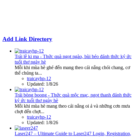
Add Link Directory
Trái lê ki ma - Thức quà ngọt ngào, bùi béo đánh thức ký ức
tuổi thơ ngày hè
Mỗi khi mùa hè ghé đến mang theo cái nắng chói chang, cơ
thể chúng ta...
traicayhp-12
Updated:
1/8/26
Trái bòng boong - Thức quà mộc mạc, ngọt thanh đánh thức
ký ức tuổi thơ ngày hè
Mỗi khi mùa hè mang theo cái nắng oi ả và những cơn mưa
chợt đến chợt...
traicayhp-12
Updated:
1/8/26
Laser247 – Ultimate Guide to Laser247 Login, Registration,