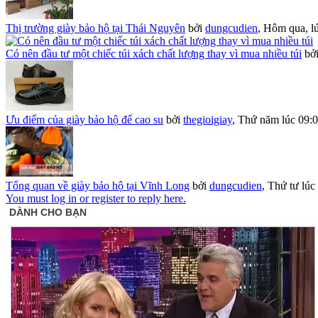
Thị trường giày bảo hộ tại Thái Nguyên
bởi
dungcudien
,
Hôm qua, lú
Có nên đầu tư một chiếc túi xách chất lượng thay vì mua nhiều túi
bở
Ưu điểm của giày bảo hộ đế cao su
bởi
thegioigiay
,
Thứ năm lúc 09:
Tổng quan về giày bảo hộ tại Vĩnh Long
bởi
dungcudien
,
Thứ tư lúc
You must log in or register to reply here.