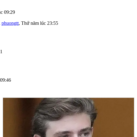
c 09:29
i
phuongtt
,
Thứ năm lúc 23:55
01
 09:46