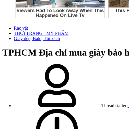
Rao vặt
THỜI TRANG - MỸ PHẨM
Giày dép, Balo, Túi xách
TPHCM
Địa chỉ mua giày bảo h
Thread starter