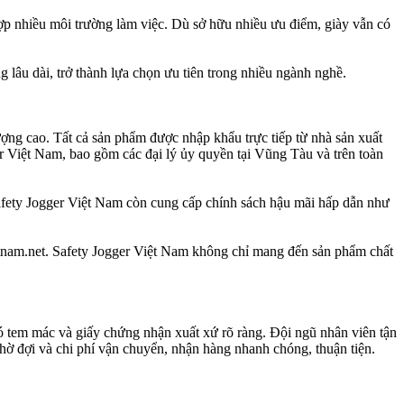
 hợp nhiều môi trường làm việc. Dù sở hữu nhiều ưu điểm, giày vẫn có
 lâu dài, trở thành lựa chọn ưu tiên trong nhiều ngành nghề.
ượng cao. Tất cả sản phẩm được nhập khẩu trực tiếp từ nhà sản xuất
r Việt Nam, bao gồm các đại lý ủy quyền tại Vũng Tàu và trên toàn
Safety Jogger Việt Nam còn cung cấp chính sách hậu mãi hấp dẫn như
ietnam.net. Safety Jogger Việt Nam không chỉ mang đến sản phẩm chất
ó tem mác và giấy chứng nhận xuất xứ rõ ràng. Đội ngũ nhân viên tận
 chờ đợi và chi phí vận chuyển, nhận hàng nhanh chóng, thuận tiện.