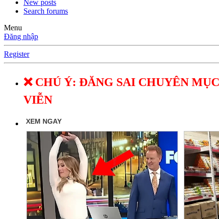
New posts
Search forums
Menu
Đăng nhập
Register
❌ CHÚ Ý: ĐĂNG SAI CHUYÊN MỤC
VIỄN