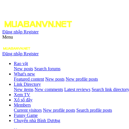
Đăng nhập
Register
Menu
Đăng nhập
Register
Rao vặt
New posts
Search forums
What's new
Featured content
New posts
New profile posts
Link Directory
New items
New comments
Latest reviews
Search link director
Xem TV
Xổ số đây
Members
Current visitors
New profile posts
Search profile posts
Funny Game
Chuyển nhà Bình Dương