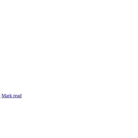
y
Mark read