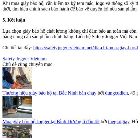
Khi mua giày bảo hộ, cần kiểm tra kỹ tem mác, logo và thông số kỹ t
thời, tìm hiểu chính sách bảo hành để bảo vệ quyền lợi nếu sản phẩm g
5. Kết luận
Lựa chọn giày bảo hộ chất lượng không chỉ đảm bảo an toàn mà còn nâ
hàng cung cấp sản phẩm chính hãng. Liên hệ Safety Jogger Việt Nam 
Chi tiết tại đây:
https://safetyjoggervietnam.net/dia-chi-mua-giay-bao-
Safety Jogger Vietnam
Chủ đề cùng chuyên mục
Thương hiệu giày bảo hộ tại Bắc Ninh bán chạy
bởi
dungcudien
,
49 
Mua giày bảo hộ Jogger tại Bình Dương ở đâu tốt
bởi
thegioigiay
,
Hô