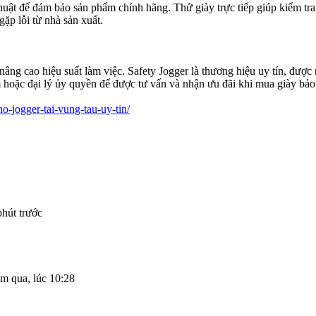
huật để đảm bảo sản phẩm chính hãng. Thử giày trực tiếp giúp kiểm tra
ặp lỗi từ nhà sản xuất.
ng cao hiệu suất làm việc. Safety Jogger là thương hiệu uy tín, được 
hoặc đại lý ủy quyền để được tư vấn và nhận ưu đãi khi mua giày bảo
ho-jogger-tai-vung-tau-uy-tin/
phút trước
m qua, lúc 10:28