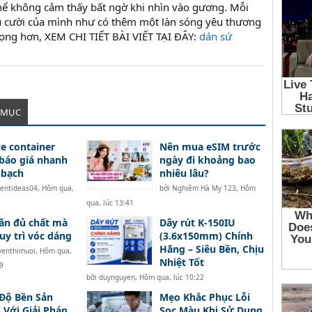
thể không cảm thấy bất ngờ khi nhìn vào gương. Mỗi
y nụ cười của mình như có thêm một làn sóng yêu thương
ọng hơn, XEM CHI TIẾT BÀI VIẾT TẠI ĐÂY:
dán sứ
 MỤC
e container
Nên mua eSIM trước
báo giá nhanh
ngày đi khoảng bao
 bạch
nhiêu lâu?
tentideas04
,
Hôm qua,
bởi
Nghiêm Hà My 123
,
Hôm
qua, lúc 13:41
ăn đủ chất mà
Dây rút K-150IU
uy trì vóc dáng
(3.6x150mm) Chính
Hãng – Siêu Bền, Chịu
yenthimuoi
,
Hôm qua,
Nhiệt Tốt
9
bởi
duynguyen
,
Hôm qua, lúc 10:22
Độ Bền Sản
Mẹo Khắc Phục Lỗi
Với Giải Pháp
Sọc Màu Khi Sử Dụng