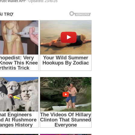
rust Wallet APP
Updated:
23/6/26