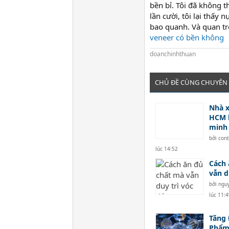
bền bỉ. Tôi đã không 
lần cười, tôi lại thấ
bao quanh. Và quan tr
veneer có bền không
doanchinhthuan
CHỦ ĐỀ CÙNG CHUYÊN
Nhà x
HCM 
minh
bởi
con
lúc 14:52
Cách 
vẫn d
bởi
ngu
lúc 11:4
Tăng 
Phẩm 