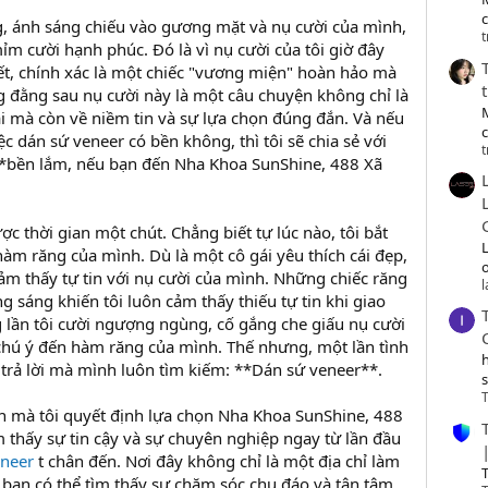
c
g, ánh sáng chiếu vào gương mặt và nụ cười của mình,
t
ỉm cười hạnh phúc. Đó là vì nụ cười của tôi giờ đây
ết, chính xác là một chiếc "vương miện" hoàn hảo mà
g đằng sau nụ cười này là một câu chuyện không chỉ là
ài mà còn về niềm tin và sự lựa chọn đúng đắn. Và nếu
ệc dán sứ veneer có bền không, thì tôi sẽ chia sẻ với
t
**bền lắm, nếu bạn đến Nha Khoa SunShine, 488 Xã
c thời gian một chút. Chẳng biết tự lúc nào, tôi bắt
hàm răng của mình. Dù là một cô gái yêu thích cái đẹp,
o
cảm thấy tự tin với nụ cười của mình. Những chiếc răng
 sáng khiến tôi luôn cảm thấy thiếu tự tin khi giao
g lần tôi cười ngượng ngùng, cố gắng che giấu nụ cười
chú ý đến hàm răng của mình. Thế nhưng, một lần tình
u trả lời mà mình luôn tìm kiếm: **Dán sứ veneer**.
T
n mà tôi quyết định lựa chọn Nha Khoa SunShine, 488
m thấy sự tin cậy và sự chuyên nghiệp ngay từ lần đầu
eneer
t chân đến. Nơi đây không chỉ là một địa chỉ làm
T
 bạn có thể tìm thấy sự chăm sóc chu đáo và tận tâm,