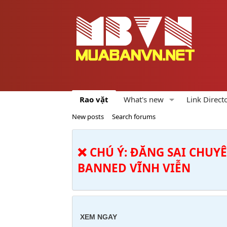
Rao vặt
What's new
Link Direct
New posts
Search forums
❌ CHÚ Ý: ĐĂNG SAI CHUY
BANNED VĨNH VIỄN