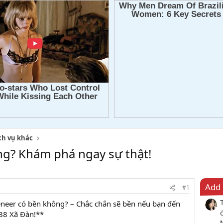
ch vụ khác
g? Khám phá ngay sự thật!
Add 
#1
neer có bền không? – Chắc chắn sẽ bền nếu bạn đến
88 Xã Đàn!**