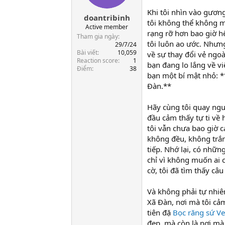
t
Khi tôi nhìn vào gươn
doantribinh
a
tôi không thể không m
r
Active member
rạng rỡ hơn bao giờ h
t
Tham gia ngày
tôi luôn ao ước. Nhưn
e
29/7/24
Bài viết
10,059
r
về sự thay đổi vẻ ngo
Reaction score
1
bạn đang lo lắng về vi
Điểm
38
bạn một bí mật nhỏ: 
Đàn.**
Hãy cùng tôi quay ngượ
đầu cảm thấy tự ti về 
tôi vẫn chưa bao giờ 
không đều, không trắng
tiếp. Nhớ lại, có nhữn
chỉ vì không muốn ai 
cờ, tôi đã tìm thấy câ
Và không phải tự nhiê
Xã Đàn, nơi mà tôi cả
tiên đặ
Bọc răng sứ V
đẹp, mà còn là nơi mà