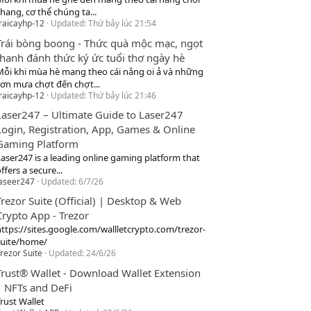
hang, cơ thể chúng ta...
raicayhp-12
Updated:
Thứ bảy lúc 21:54
Trái bòng boong - Thức quà mộc mạc, ngọt
thanh đánh thức ký ức tuổi thơ ngày hè
Mỗi khi mùa hè mang theo cái nắng oi ả và những
cơn mưa chợt đến chợt...
raicayhp-12
Updated:
Thứ bảy lúc 21:46
Laser247 – Ultimate Guide to Laser247
Login, Registration, App, Games & Online
Gaming Platform
Laser247 is a leading online gaming platform that
ffers a secure...
laseer247
Updated:
6/7/26
Trezor Suite (Official) | Desktop & Web
Crypto App - Trezor
https://sites.google.com/wallletcrypto.com/trezor-
suite/home/
rezor Suite
Updated:
24/6/26
Trust® Wallet - Download Wallet Extension
| NFTs and DeFi
rust Wallet