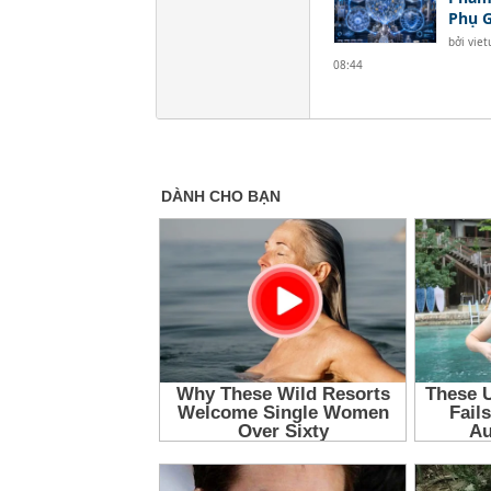
Phụ 
bởi
viet
08:44