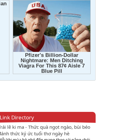
Link Directory
Trái lê ki ma - Thức quà ngọt ngào, bùi béo
đánh thức ký ức tuổi thơ ngày hè
Mỗi khi mùa hè ghé đến mang theo cái nắng chói