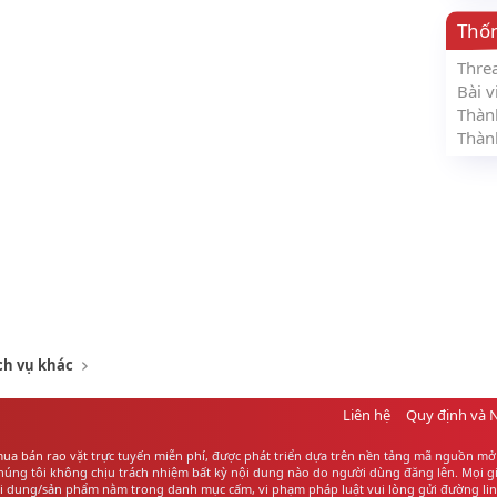
Thố
Thre
Bài v
Thàn
Thàn
ch vụ khác
Liên hệ
Quy định và 
ua bán rao vặt
trực tuyến miễn phí, được phát triển dựa trên nền tảng mã nguồn mở 
ng tôi không chịu trách nhiệm bất kỳ nội dung nào do người dùng đăng lên. Mọi giao
ội dung/sản phẩm nằm trong danh mục cấm, vi phạm pháp luật vui lòng gửi đường link