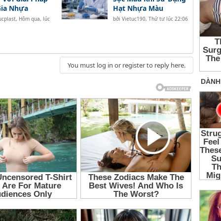
Gia Nhựa
Hạt Nhựa Màu
ucplast
,
Hôm qua, lúc
bởi
Vietuc190
,
Thứ tư lúc 22:06
You must log in or register to reply here.