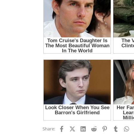
Facebook
X (Twitter)
LinkedIn
Reddit
Pinterest
Tumblr
W
Share: