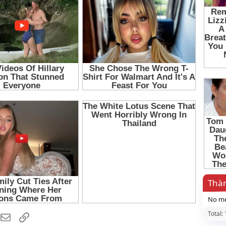
Thàn
No me
Total:
hatsApp
Email
Link