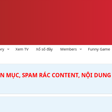
ory
Xem TV
Xổ số đây
Members
Funny Game
ÊN MỤC, SPAM RÁC CONTENT, NỘI DUNG 