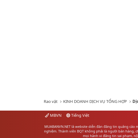
Rao vặt
KINH DOANH DỊCH VỤ TỔNG HỢP
Dị
MBVN
Tiếng Việt
MUABANVN.NET là website diễn đàn đăng tin quảng cáo
m
nghiệm. Thành viên BQT không phải là người bán hàng, chú
mọi hành vi đăng tin sai phạm, n