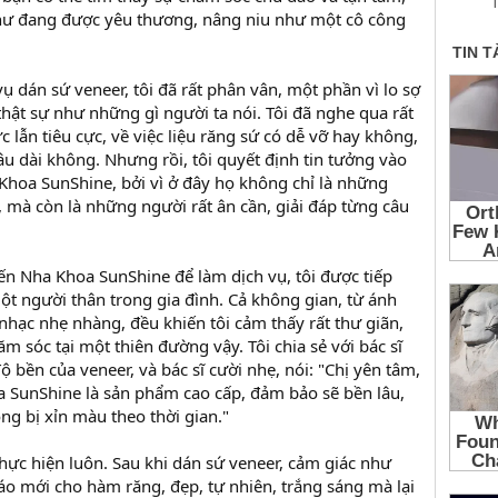
T
hư đang được yêu thương, nâng niu như một cô công
vụ dán sứ veneer, tôi đã rất phân vân, một phần vì lo sợ
thật sự như những gì người ta nói. Tôi đã nghe qua rất
ực lẫn tiêu cực, về việc liệu răng sứ có dễ vỡ hay không,
u dài không. Nhưng rồi, tôi quyết định tin tưởng vào
 Khoa SunShine, bởi vì ở đây họ không chỉ là những
, mà còn là những người rất ân cần, giải đáp từng câu
ến Nha Khoa SunShine để làm dịch vụ, tôi được tiếp
t người thân trong gia đình. Cả không gian, từ ánh
nhạc nhẹ nhàng, đều khiến tôi cảm thấy rất thư giãn,
 sóc tại một thiên đường vậy. Tôi chia sẻ với bác sĩ
ộ bền của veneer, và bác sĩ cười nhẹ, nói: "Chị yên tâm,
a SunShine là sản phẩm cao cấp, đảm bảo sẽ bền lâu,
ng bị xỉn màu theo thời gian."
 thực hiện luôn. Sau khi dán sứ veneer, cảm giác như
áo mới cho hàm răng, đẹp, tự nhiên, trắng sáng mà lại