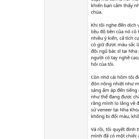
khiến bạn cảm thấy n
chúa.
Khi tôi nghe đến dịch 
liệu độ bền của nó có 
nhiều ý kiến, cả tích c
có giữ được màu sắc lâ
đội ngũ bác sĩ tại Nha
người có tay nghề cao
hỏi của tôi.
Còn nhớ cái hôm tôi đ
đón nồng nhiệt như mộ
sáng ấm áp đến tiếng 
như thể đang được chăm
rằng mình lo lắng về đ
sứ veneer tại Nha Kho
không bị đổi màu, khô
Và rồi, tôi quyết định
mình đã có một chiếc 