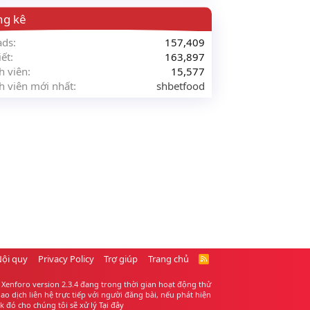
ng kê
ads
157,409
iết
163,897
h viên
15,577
h viên mới nhất
shbetfood
Nội quy
Privacy Policy
Trợ giúp
Trang chủ
R
S
S
Xenforo version 2.3.4 đang trong thời gian hoạt động thử
 dịch liên hệ trực tiếp với người đăng bài, nếu phát hiện
 đó cho chúng tôi sẽ xử lý
Tại đây