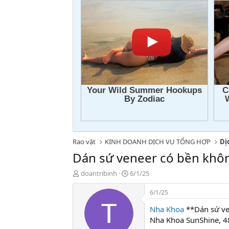
Rao vặt
KINH DOANH DỊCH VỤ TỔNG HỢP
Dị
Dán sứ veneer có bền khôn
T
N
doantribinh
6/1/25
h
g
r
à
6/1/25
e
y
Nha Khoa
**Dán sứ ve
a
g
d
ử
Nha Khoa SunShine, 4
s
i