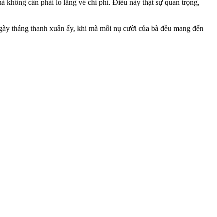
à không cần phải lo lắng về chi phí. Điều này thật sự quan trọng,
ngày tháng thanh xuân ấy, khi mà mỗi nụ cười của bà đều mang đến