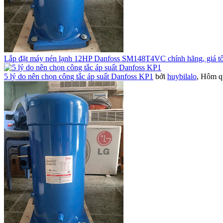
Lắp đặt máy nén lạnh 12HP Danfoss SM148T4VC chính hãng, giá tố
5 lý do nên chọn công tắc áp suất Danfoss KP1
bởi
huybilalo
,
Hôm qu