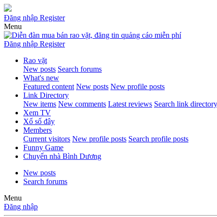
Đăng nhập
Register
Menu
Đăng nhập
Register
Rao vặt
New posts
Search forums
What's new
Featured content
New posts
New profile posts
Link Directory
New items
New comments
Latest reviews
Search link director
Xem TV
Xổ số đây
Members
Current visitors
New profile posts
Search profile posts
Funny Game
Chuyển nhà Bình Dương
New posts
Search forums
Menu
Đăng nhập