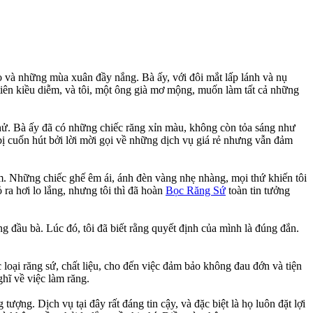
o và những mùa xuân đầy nắng. Bà ấy, với đôi mắt lấp lánh và nụ
 tiên kiều diễm, và tôi, một ông già mơ mộng, muốn làm tất cả những
thử. Bà ấy đã có những chiếc răng xỉn màu, không còn tỏa sáng như
 bị cuốn hút bởi lời mời gọi về những dịch vụ giá rẻ nhưng vẫn đảm
. Những chiếc ghế êm ái, ánh đèn vàng nhẹ nhàng, mọi thứ khiến tôi
ra hơi lo lắng, nhưng tôi thì đã hoàn
Bọc Răng Sứ
toàn tin tưởng
ng đầu bà. Lúc đó, tôi đã biết rằng quyết định của mình là đúng đắn.
 loại răng sứ, chất liệu, cho đến việc đảm bảo không đau đớn và tiện
ghĩ về việc làm răng.
ợng. Dịch vụ tại đây rất đáng tin cậy, và đặc biệt là họ luôn đặt lợi