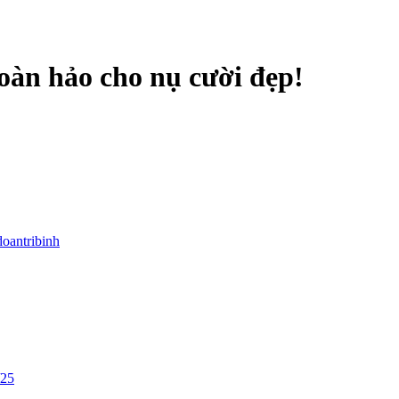
hoàn hảo cho nụ cười đẹp!
doantribinh
/25