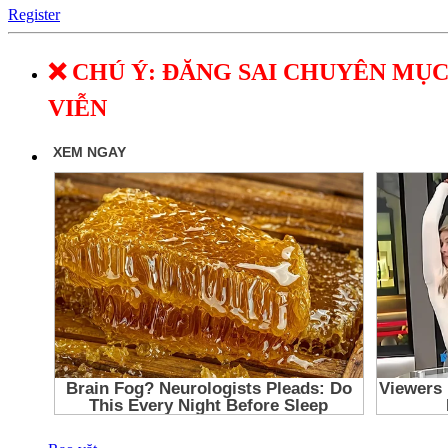
Register
❌ CHÚ Ý: ĐĂNG SAI CHUYÊN MỤC
VIỄN