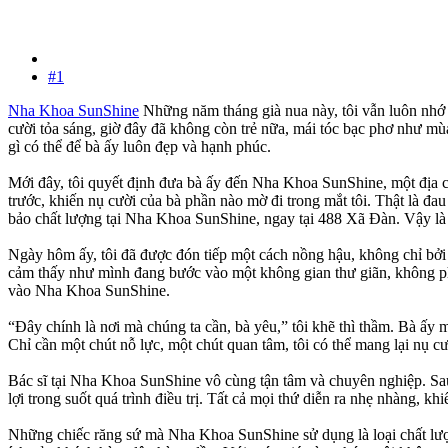
#1
Nha Khoa SunShine
Những năm tháng già nua này, tôi vẫn luôn nhớ 
cười tỏa sáng, giờ đây đã không còn trẻ nữa, mái tóc bạc phơ như mùa
gì có thể để bà ấy luôn đẹp và hạnh phúc.
Mới đây, tôi quyết định đưa bà ấy đến Nha Khoa SunShine, một địa ch
trước, khiến nụ cười của bà phần nào mờ đi trong mắt tôi. Thật là đa
bảo chất lượng tại Nha Khoa SunShine, ngay tại 488 Xã Đàn. Vậy là t
Ngày hôm ấy, tôi đã được đón tiếp một cách nồng hậu, không chỉ bở
cảm thấy như mình đang bước vào một không gian thư giãn, không phải 
vào Nha Khoa SunShine.
“Đây chính là nơi mà chúng ta cần, bà yêu,” tôi khẽ thì thầm. Bà ấy m
Chỉ cần một chút nỗ lực, một chút quan tâm, tôi có thể mang lại nụ cườ
Bác sĩ tại Nha Khoa SunShine vô cùng tận tâm và chuyên nghiệp. Sau kh
lợi trong suốt quá trình điều trị. Tất cả mọi thứ diễn ra nhẹ nhàng, 
Những chiếc răng sứ mà Nha Khoa SunShine sử dụng là loại chất lượng 