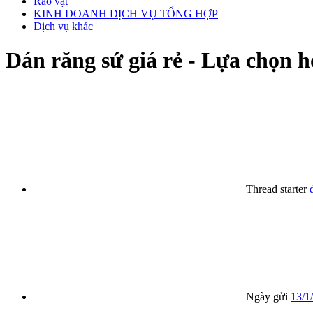
Rao vặt
KINH DOANH DỊCH VỤ TỔNG HỢP
Dịch vụ khác
Dán răng sứ giá rẻ - Lựa chọn 
Thread starter
Ngày gửi
13/1