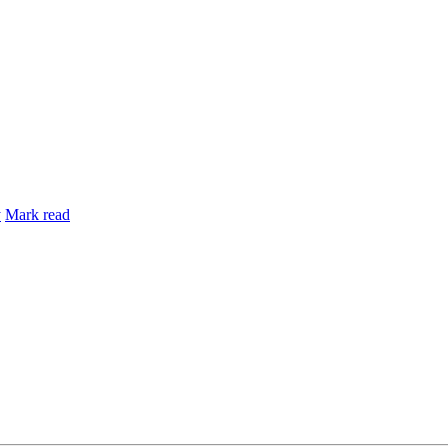
y
Mark read