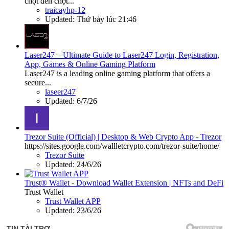
chợt đến chợt...
traicayhp-12
Updated:
Thứ bảy lúc 21:46
Laser247 – Ultimate Guide to Laser247 Login, Registration,
App, Games & Online Gaming Platform
Laser247 is a leading online gaming platform that offers a
secure...
laseer247
Updated:
6/7/26
Trezor Suite (Official) | Desktop & Web Crypto App - Trezor
https://sites.google.com/wallletcrypto.com/trezor-suite/home/
Trezor Suite
Updated:
24/6/26
Trust® Wallet - Download Wallet Extension | NFTs and DeFi
Trust Wallet
Trust Wallet APP
Updated:
23/6/26