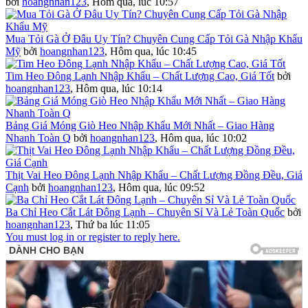
bởi
hoangnhan123
,
Hôm qua, lúc 10:57
Mua Tỏi Gà Ở Đâu Uy Tín? Chuyên Cung Cấp Tỏi Gà Nhập Khẩu
Mỹ
bởi
hoangnhan123
,
Hôm qua, lúc 10:45
Tim Heo Đông Lạnh Nhập Khẩu – Chất Lượng Cao, Giá Tốt
bởi
hoangnhan123
,
Hôm qua, lúc 10:14
Bảng Giá Móng Giò Heo Nhập Khẩu Mới Nhất – Giao Hàng
Nhanh Toàn Q
bởi
hoangnhan123
,
Hôm qua, lúc 10:02
Thịt Vai Heo Đông Lạnh Nhập Khẩu – Chất Lượng Đồng Đều, Giá
Cạnh
bởi
hoangnhan123
,
Hôm qua, lúc 09:52
Ba Chỉ Heo Cắt Lát Đông Lạnh – Chuyên Sỉ Và Lẻ Toàn Quốc
bởi
hoangnhan123
,
Thứ ba lúc 11:05
You must log in or register to reply here.