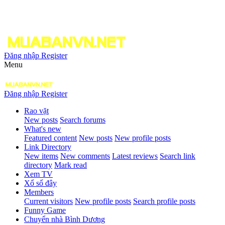
Đăng nhập
Register
Menu
Đăng nhập
Register
Rao vặt
New posts
Search forums
What's new
Featured content
New posts
New profile posts
Link Directory
New items
New comments
Latest reviews
Search link
directory
Mark read
Xem TV
Xổ số đây
Members
Current visitors
New profile posts
Search profile posts
Funny Game
Chuyển nhà Bình Dương