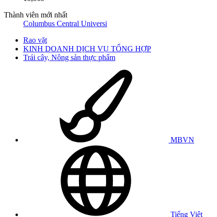
Thành viên mới nhất
Columbus Central Universi
Rao vặt
KINH DOANH DỊCH VỤ TỔNG HỢP
Trái cây, Nông sản thực phẩm
MBVN
Tiếng Việt