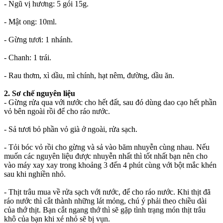
- Ngũ vị hương: 5 gói 15g.
- Mật ong: 10ml.
- Gừng tươi: 1 nhánh.
- Chanh: 1 trái.
- Rau thơm, xì dầu, mì chính, hạt nêm, đường, dầu ăn.
2. Sơ chế nguyên liệu
- Gừng rửa qua với nước cho hết đất, sau đó dùng dao cạo hết phần
vỏ bên ngoài rồi để cho ráo nước.
- Sả tươi bỏ phần vỏ già ở ngoài, rửa sạch.
- Tỏi bóc vỏ rồi cho gừng và sả vào băm nhuyễn cùng nhau. Nếu
muốn các nguyên liệu được nhuyễn nhất thì tốt nhất bạn nên cho
vào máy xay xay trong khoảng 3 đến 4 phút cùng với bột mắc khén
sau khi nghiền nhỏ.
- Thịt trâu mua về rửa sạch với nước, để cho ráo nước. Khi thịt đã
ráo nước thì cắt thành những lát mỏng, chú ý phải theo chiều dài
của thớ thịt. Bạn cắt ngang thớ thì sẽ gặp tình trạng món thịt trâu
khô của bạn khi xé nhỏ sẽ bị vụn.