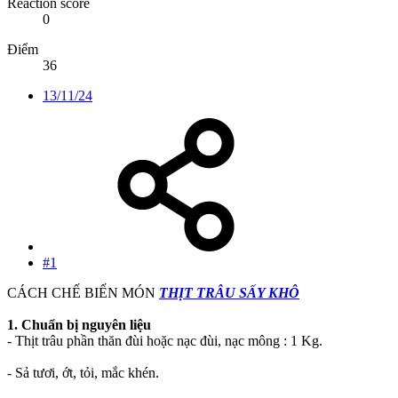
Reaction score
0
Điểm
36
13/11/24
#1
CÁCH CHẾ BIẾN MÓN
THỊT TRÂU SẤY KHÔ
1. Chuẩn bị nguyên liệu
- Thịt trâu phần thăn đùi hoặc nạc đùi, nạc mông : 1 Kg.
- Sả tươi, ớt, tỏi, mắc khén.