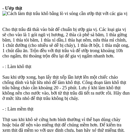
- Ướp thịt
Cho thịt trâu đã thái vào bát để chuẩn bị ướp gia vị. Các loại gia vị
sẽ cho vào là 1 gói ngũ vị hương, 2 thìa cà phê sả băm, 1 thìa gừng
băm, 1 thìa tỏi băm, 1 thìa xì dầu,1 thìa hạt nêm, nửa thìa mì chính,
1 chút đường (cho nhiều sẽ dễ bị cháy), 1 thìa ớt bột, 1 thìa mật ong,
1 chút dầu ăn. Trộn đều với thịt trâu và để ướp trong khoảng 10h
cho ngấm, thi thoảng trộn đều lại để gia vị ngấm nhanh hơn.
- : Làm khô thịt
Sau khi ướp xong, bạn lấy thịt xếp lần lượt lên một chiếc chảo
chống dính và bật lửa nhỏ để làm khô thịt. Công đoạn làm khô thịt
trâu bằng chảo cần khoảng 20 - 25 phút. Lưu ý khi làm khô thịt
không nên cho nước vào, bởi từ thịt trâu đã tiết ra nước rồi. Hãy đun
ở mức lửa nhỏ để thịt trâu không bị cháy.
- : Làm mềm thịt
Thịt sau khi khô sẽ cứng hơn bình thường vì thế bạn dùng chày
hoặc búa để nện vào miếng thịt để chúng mềm hơn. Để kiểm tra
xem thịt đã mềm so với quy định chưa, bạn hãy xé thử miếng thịt.