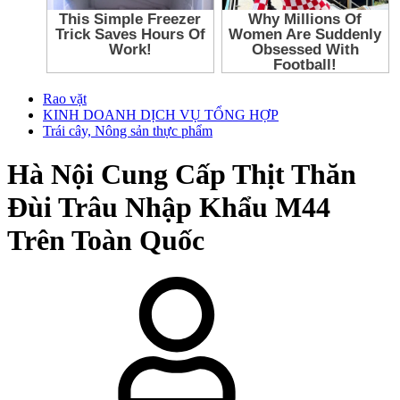
Rao vặt
KINH DOANH DỊCH VỤ TỔNG HỢP
Trái cây, Nông sản thực phẩm
Hà Nội
Cung Cấp Thịt Thăn
Đùi Trâu Nhập Khẩu M44
Trên Toàn Quốc