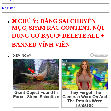
Register
❌ CHÚ Ý: ĐĂNG SAI CHUYÊN
MỤC, SPAM RÁC CONTENT, NỘI
DUNG CỜ BẠC👉 DELETE ALL +
BANNED VĨNH VIỄN