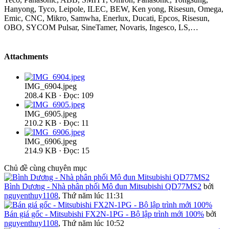
Hanyong, Tyco, Leipole, ILEC, BEW, Ken yong, Risesun, Omega,
Emic, CNC, Mikro, Samwha, Enerlux, Ducati, Epcos, Risesun,
OBO, SYCOM Pulsar, SineTamer, Novaris, Ingesco, LS,…
Attachments
IMG_6904.jpeg
208.4 KB · Đọc: 109
IMG_6905.jpeg
210.2 KB · Đọc: 11
IMG_6906.jpeg
214.9 KB · Đọc: 15
Chủ đề cùng chuyên mục
Bình Dương - Nhà phân phối Mô đun Mitsubishi QD77MS2
bởi
nguyenthuy1108
,
Thứ năm lúc 11:31
Bán giá gốc - Mitsubishi FX2N-1PG - Bộ lập trình mới 100%
bởi
nguyenthuy1108
,
Thứ năm lúc 10:52