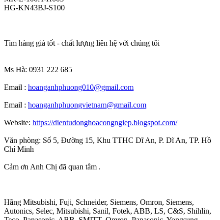
HG-KN43BJ-S100
Tìm hàng giá tốt - chất lượng liên hệ với chúng tôi
Ms Hà: 0931 222 685
Email :
hoanganhphuong010@gmail.com
Email :
hoanganhphuongvietnam@gmail.com
Website:
https://dientudonghoacongngiep.blogspot.com/
Văn phòng: Số 5, Đường 15, Khu TTHC Dĩ An, P. Dĩ An, TP. Hồ
Chí Minh
Cảm ơn Anh Chị đã quan tâm .
Hãng Mitsubishi, Fuji, Schneider, Siemens, Omron, Siemens,
Autonics, Selec, Mitsubishi, Sanil, Fotek, ABB, LS, C&S, Shihlin,
Teco, Panasonic, ABB, SMITT, Omron, Panasonic, Yongsung,