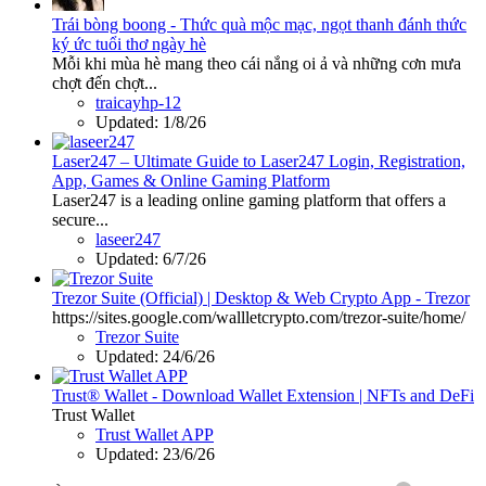
Trái bòng boong - Thức quà mộc mạc, ngọt thanh đánh thức
ký ức tuổi thơ ngày hè
Mỗi khi mùa hè mang theo cái nắng oi ả và những cơn mưa
chợt đến chợt...
traicayhp-12
Updated:
1/8/26
Laser247 – Ultimate Guide to Laser247 Login, Registration,
App, Games & Online Gaming Platform
Laser247 is a leading online gaming platform that offers a
secure...
laseer247
Updated:
6/7/26
Trezor Suite (Official) | Desktop & Web Crypto App - Trezor
https://sites.google.com/wallletcrypto.com/trezor-suite/home/
Trezor Suite
Updated:
24/6/26
Trust® Wallet - Download Wallet Extension | NFTs and DeFi
Trust Wallet
Trust Wallet APP
Updated:
23/6/26