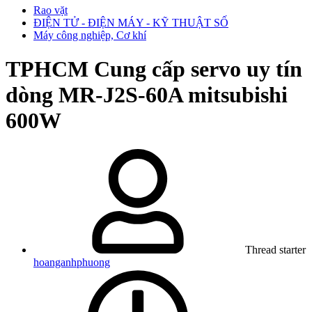
Rao vặt
ĐIỆN TỬ - ĐIỆN MÁY - KỸ THUẬT SỐ
Máy công nghiệp, Cơ khí
TPHCM
Cung cấp servo uy tín
dòng MR-J2S-60A mitsubishi
600W
Thread starter
hoanganhphuong