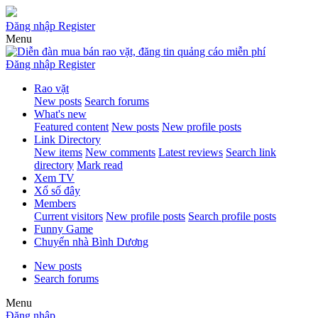
Đăng nhập
Register
Menu
Đăng nhập
Register
Rao vặt
New posts
Search forums
What's new
Featured content
New posts
New profile posts
Link Directory
New items
New comments
Latest reviews
Search link
directory
Mark read
Xem TV
Xổ số đây
Members
Current visitors
New profile posts
Search profile posts
Funny Game
Chuyển nhà Bình Dương
New posts
Search forums
Menu
Đăng nhập