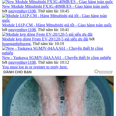
New Module Mitsubishi FX3G-40MR/ES - Giao hàng toàn quốc
bởi
nguyenthuy1108
,
Thứ năm lúc 10:45
Module L61P-CM - Hàng Mitsubishi giá tốt - Giao hàng toàn quốc
bởi
nguyenthuy1108
,
Thứ năm lúc 10:41
Module kẹp dòng Festo EV-20/120-5 giá siêu ưu đãi
bởi
hoanganhphuong
,
Thứ năm lúc 10:19
New - Yaskawa SGMJV-04AAA61 - Chuyên thiết bị công nghiệp
bởi
nguyenthuy1108
,
Thứ năm lúc 10:12
You must log in or register to reply here.