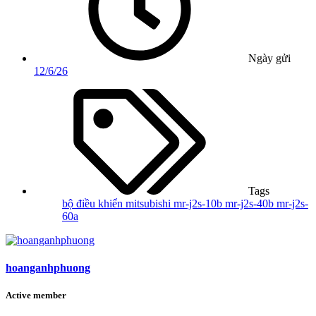
Ngày gửi
12/6/26
Tags
bộ điều khiển
mitsubishi
mr-j2s-10b
mr-j2s-40b
mr-j2s-
60a
hoanganhphuong
Active member