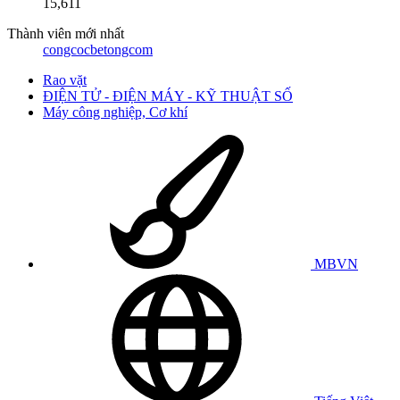
15,611
Thành viên mới nhất
congcocbetongcom
Rao vặt
ĐIỆN TỬ - ĐIỆN MÁY - KỸ THUẬT SỐ
Máy công nghiệp, Cơ khí
MBVN