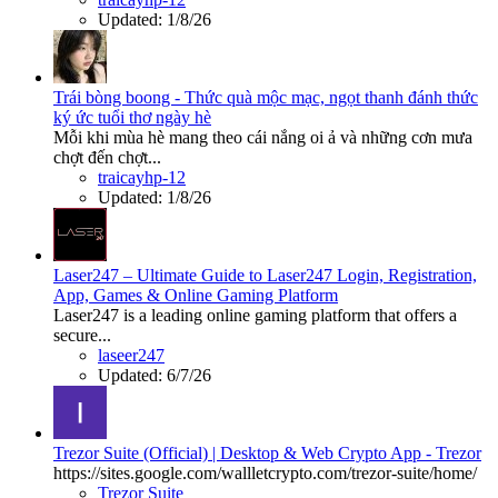
Updated:
1/8/26
Trái bòng boong - Thức quà mộc mạc, ngọt thanh đánh thức
ký ức tuổi thơ ngày hè
Mỗi khi mùa hè mang theo cái nắng oi ả và những cơn mưa
chợt đến chợt...
traicayhp-12
Updated:
1/8/26
Laser247 – Ultimate Guide to Laser247 Login, Registration,
App, Games & Online Gaming Platform
Laser247 is a leading online gaming platform that offers a
secure...
laseer247
Updated:
6/7/26
Trezor Suite (Official) | Desktop & Web Crypto App - Trezor
https://sites.google.com/wallletcrypto.com/trezor-suite/home/
Trezor Suite