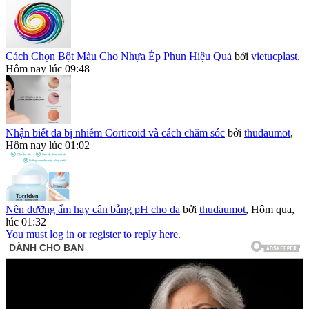
Cách Chọn Bột Màu Cho Nhựa Ép Phun Hiệu Quả
bởi
vietucplast
,
Hôm nay lúc 09:48
Nhận biết da bị nhiễm Corticoid và cách chăm sóc
bởi
thudaumot
,
Hôm nay lúc 01:02
Nên dưỡng ẩm hay cân bằng pH cho da
bởi
thudaumot
,
Hôm qua,
lúc 01:32
You must log in or register to reply here.