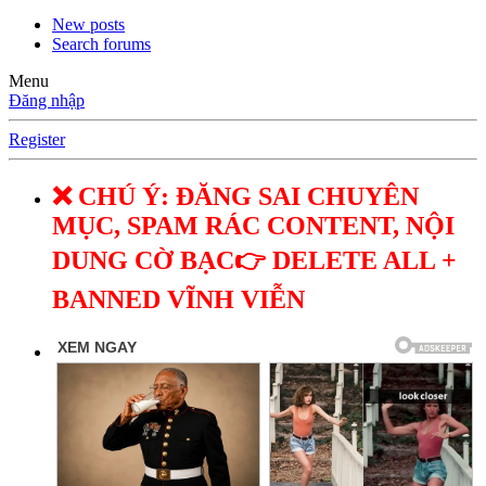
New posts
Search forums
Menu
Đăng nhập
Register
❌ CHÚ Ý: ĐĂNG SAI CHUYÊN
MỤC, SPAM RÁC CONTENT, NỘI
DUNG CỜ BẠC👉 DELETE ALL +
BANNED VĨNH VIỄN