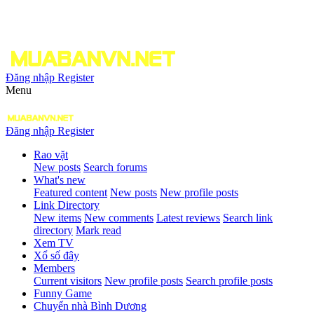
Đăng nhập
Register
Menu
Đăng nhập
Register
Rao vặt
New posts
Search forums
What's new
Featured content
New posts
New profile posts
Link Directory
New items
New comments
Latest reviews
Search link
directory
Mark read
Xem TV
Xổ số đây
Members
Current visitors
New profile posts
Search profile posts
Funny Game
Chuyển nhà Bình Dương