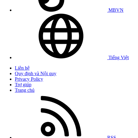
MBVN
Tiếng Việt
Liên hệ
Quy định và Nội quy
Privacy Policy
Trợ giúp
Trang chủ
RSS