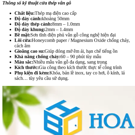
Thông số kỹ thuật cửa thép vân gỗ
Chất liệu:
Thép mạ điện cao cấp
Độ dày cánh:
khoảng 50mm
Độ dày thép cánh:
8mm – 1.0mm
Độ dày khung:
2mm – 1.4mm
Bề mặt:
Sơn tĩnh điện phủ vân gỗ công nghệ hiện đại
Lõi cửa:
Honeycomb paper / Magnesium Oxide chống cháy,
cách âm
Gioăng cao su:
Giúp đóng mở êm ái, hạn chế tiếng ồn
Khả năng chống cháy:
60 – 90 phút tùy mẫu
Màu sắc:
Nhiều mẫu vân gỗ đa dạng, sang trọng
Kích thước:
Gia công theo kích thước thực tế công trình
Phụ kiện đi kèm:
Khóa, bản lề inox, tay co hơi, ô kính, lá
sách… tùy yêu cầu sử dụng.