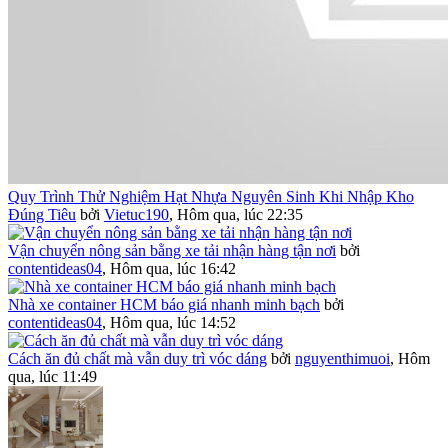
Quy Trình Thử Nghiệm Hạt Nhựa Nguyên Sinh Khi Nhập Kho
Đúng Tiêu
bởi
Vietuc190
,
Hôm qua, lúc 22:35
Vận chuyển nông sản bằng xe tải nhận hàng tận nơi
bởi
contentideas04
,
Hôm qua, lúc 16:42
Nhà xe container HCM báo giá nhanh minh bạch
bởi
contentideas04
,
Hôm qua, lúc 14:52
Cách ăn đủ chất mà vẫn duy trì vóc dáng
bởi
nguyenthimuoi
,
Hôm
qua, lúc 11:49