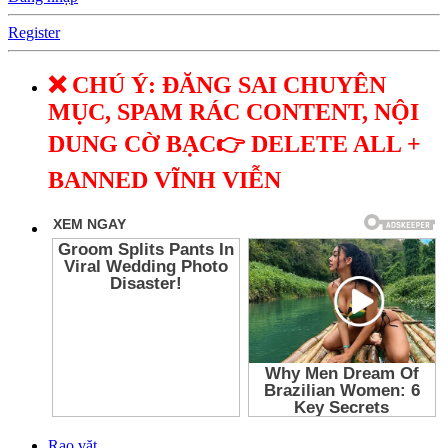
Register
❌ CHÚ Ý: ĐĂNG SAI CHUYÊN
MỤC, SPAM RÁC CONTENT, NỘI
DUNG CỜ BẠC👉 DELETE ALL +
BANNED VĨNH VIỄN
Rao vặt