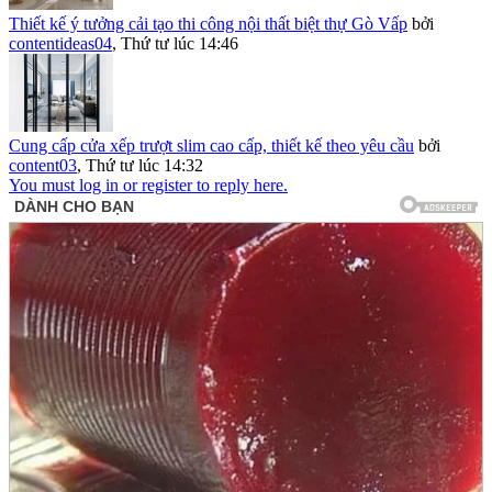
Thiết kế ý tưởng cải tạo thi công nội thất biệt thự Gò Vấp
bởi
contentideas04
,
Thứ tư lúc 14:46
Cung cấp cửa xếp trượt slim cao cấp, thiết kế theo yêu cầu
bởi
content03
,
Thứ tư lúc 14:32
You must log in or register to reply here.