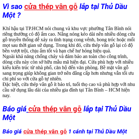
Vì sao
cửa thép vân gỗ
lắp tại Thủ Dầu
Một ?
Khí hậu tại TP.HCM nói chung và khu vực phường Tân Bình nói
riêng thường có độ ẩm cao. Nắng nóng kéo dài nên nhiều dòng cửa
gỗ truyền thống dễ xảy ra tình trạng cong vênh, bong tróc hoặc mối
mọt sau thời gian sử dụng. Trong khi đó, cửa thép vân gỗ lại có độ
bền vượt trội, chịu ẩm tốt và hạn chế hư hỏng hiệu quả.
Ngoài khả năng chống cháy và đảm bảo an toàn cho công trình,
dòng cửa này còn sở hữu mẫu mã hiện đại. Cửa phù hợp với nhiều
kiểu kiến trúc từ nhà phố, căn hộ đến văn phòng. Bề mặt vân gỗ
sang trọng giúp không gian trở nên đẳng cấp hơn nhưng vẫn tối ưu
chi phí so với cửa gỗ tự nhiên.
Đặc biệt, cửa thép vân gỗ ít bảo trì, tuổi thọ cao và phù hợp với nhu
cầu sử dụng lâu dài của nhiều gia đình tại Tân Bình – HCM hiện
nay.
Báo giá
cửa thép vân gỗ
lắp tại Thủ Dầu
Một
Báo giá
cửa thép vân gỗ
1 cánh tại Thủ Dầu Một