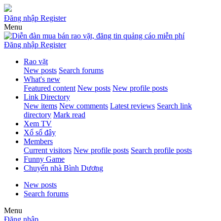
Đăng nhập
Register
Menu
Đăng nhập
Register
Rao vặt
New posts
Search forums
What's new
Featured content
New posts
New profile posts
Link Directory
New items
New comments
Latest reviews
Search link
directory
Mark read
Xem TV
Xổ số đây
Members
Current visitors
New profile posts
Search profile posts
Funny Game
Chuyển nhà Bình Dương
New posts
Search forums
Menu
Đăng nhập