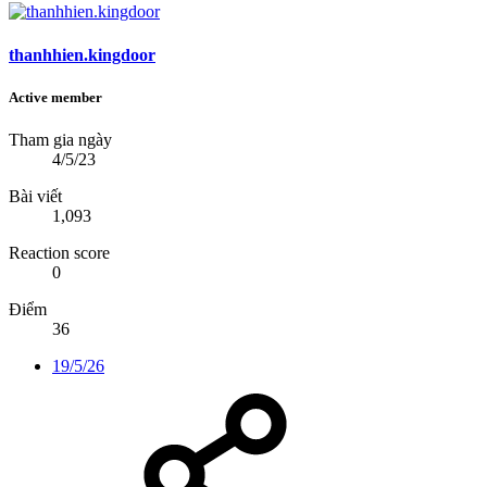
thanhhien.kingdoor
Active member
Tham gia ngày
4/5/23
Bài viết
1,093
Reaction score
0
Điểm
36
19/5/26