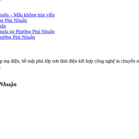
Nhuận – Mẫu không tràn viền
ường Phú Nhuận
uận
ngfa tại Phường Phú Nhuận
i Phường Phú Nhuận
p mạ điện, bề mặt phủ lớp sơn tĩnh điện kết hợp công nghệ in chuyển n
.
ú Nhuận