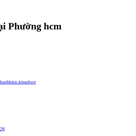
tại Phường hcm
thanhhien.kingdoor
/26