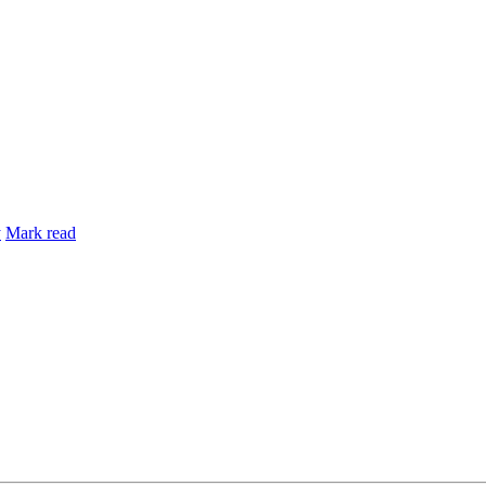
y
Mark read