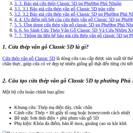
3. 3. Báo giá cửa thép Classic 5D tại Phường Phú Nhuận
3.1. 3.1 Báo giá cửa thép vân gỗ Classic 5D tràn viền
3.2. 3.2 Báo giá cửa thép vân gỗ Classic 5D tại Phường Phú 
4. 4. Ưu điểm nổi bật của cửa thép vân gỗ Classic 5D tại Ph
5. 5. Ứng dụng cửa thép vân gỗ classic 5D tại Phường Phú Nh
6. 6. So Sánh Cửa Thép Vân Gỗ Classic 5D Và Cửa Nhôm Xi
7. 7. Thông tin liên hệ báo giá cửa thép vân gỗ classic 5D tạ
1. Cửa thép vân gỗ Classic 5D là gì?
Cửa thép vân gỗ Classic 5D
là dòng cửa cao cấp được sản xuất từ thé
chân thực, giúp cửa có vẻ đẹp tự nhiên giống gỗ thật đến từng chi tiết
2. Cấu tạo cửa thép vân gỗ Classic 5D tạ phường Ph
Một bộ cửa hoàn chỉnh bao gồm:
Khung cửa: Thép mạ điện dày, chắc chắn
Cánh cửa: Thép + lõi giấy tổ ong hoặc honeycomb cách nhiệt
Bề mặt: Sơn tĩnh điện + phủ phim vân gỗ 5D
Phụ kiện: Khóa đa điểm, bản lề inox, gioăng cao su kín khít