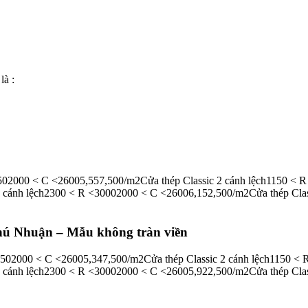
n
là :
502000 < C <26005,557,500/m2Cửa thép Classic 2 cánh lệch1150 < 
 cánh lệch2300 < R <30002000 < C <26006,152,500/m2Cửa thép Cla
Phú Nhuận – Mẫu không tràn viền​
502000 < C <26005,347,500/m2Cửa thép Classic 2 cánh lệch1150 < 
4 cánh lệch2300 < R <30002000 < C <26005,922,500/m2Cửa thép Cl