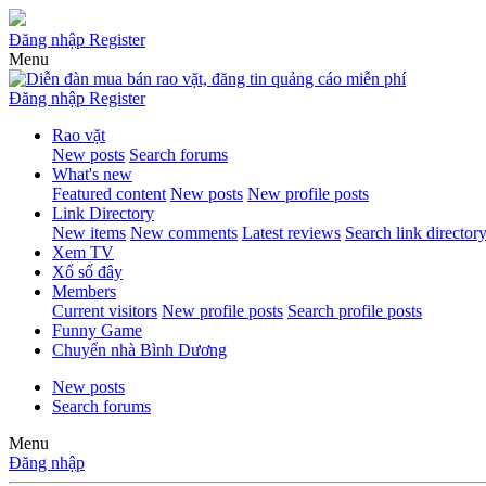
Đăng nhập
Register
Menu
Đăng nhập
Register
Rao vặt
New posts
Search forums
What's new
Featured content
New posts
New profile posts
Link Directory
New items
New comments
Latest reviews
Search link director
Xem TV
Xổ số đây
Members
Current visitors
New profile posts
Search profile posts
Funny Game
Chuyển nhà Bình Dương
New posts
Search forums
Menu
Đăng nhập