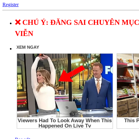
Register
❌ CHÚ Ý: ĐĂNG SAI CHUYÊN MỤC
VIỄN