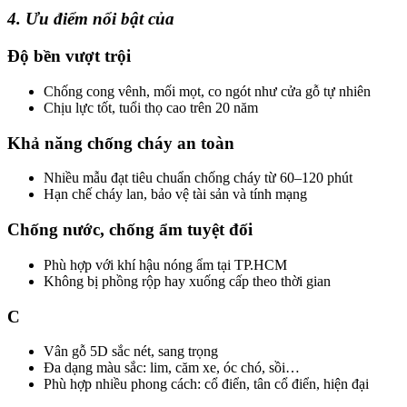
4. Ưu điểm nổi bật của
Độ bền vượt trội​
Chống cong vênh, mối mọt, co ngót như cửa gỗ tự nhiên
Chịu lực tốt, tuổi thọ cao trên 20 năm
Khả năng chống cháy an toàn​
Nhiều mẫu đạt tiêu chuẩn chống cháy từ 60–120 phút
Hạn chế cháy lan, bảo vệ tài sản và tính mạng
Chống nước, chống ẩm tuyệt đối​
Phù hợp với khí hậu nóng ẩm tại TP.HCM
Không bị phồng rộp hay xuống cấp theo thời gian
C​
Vân gỗ 5D sắc nét, sang trọng
Đa dạng màu sắc: lim, căm xe, óc chó, sồi…
Phù hợp nhiều phong cách: cổ điển, tân cổ điển, hiện đại