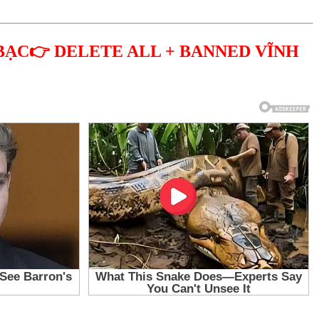
BẠC👉 DELETE ALL + BANNED VĨNH