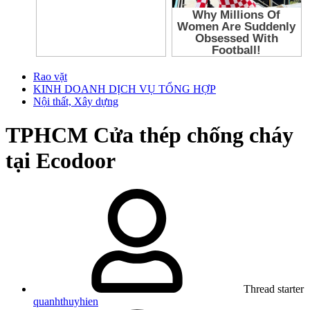
Rao vặt
KINH DOANH DỊCH VỤ TỔNG HỢP
Nội thất, Xây dựng
TPHCM
Cửa thép chống cháy
tại Ecodoor
Thread starter
quanhthuyhien