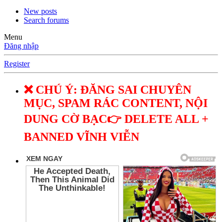
New posts
Search forums
Menu
Đăng nhập
Register
❌ CHÚ Ý: ĐĂNG SAI CHUYÊN
MỤC, SPAM RÁC CONTENT, NỘI
DUNG CỜ BẠC👉 DELETE ALL +
BANNED VĨNH VIỄN