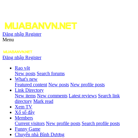
Đăng nhập
Register
Menu
Đăng nhập
Register
Rao vặt
New posts
Search forums
What's new
Featured content
New posts
New profile posts
Link Directory
New items
New comments
Latest reviews
Search link
directory
Mark read
Xem TV
Xổ số đây
Members
Current visitors
New profile posts
Search profile posts
Funny Game
Chuyển nhà Bình Dương