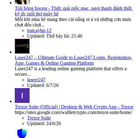
Trái bòng boong - Thức quà mộc mạc, ngọt thanh đánh thức
ký ức tuổi thơ ngày hè
Mỗi khi mùa hè mang theo cái nắng oi ả và những cơn mưa
chợt đến chợt...
traicayhp-12
Updated:
Thứ bảy lúc 21:46
Laser247 – Ultimate Guide to Laser247 Login, Registration,
App, Games & Online Gaming Platform
Laser247 is a leading online gaming platform that offers a
secure...
laseer247
Updated:
6/7/26
Trezor Suite (Official) | Desktop & Web Crypto App - Trezor
https://sites.google.com/wallletcrypto.com/trezor-suite/home/
Trezor Suite
Updated:
24/6/26