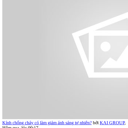
Kính chống cháy có làm giảm ánh sáng tự nhiên?
bởi
KAI GROUP
,
Hôm qua, lúc 09:17