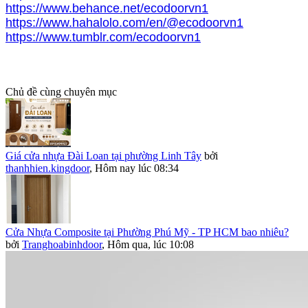
https://www.behance.net/ecodoorvn1
https://www.hahalolo.com/en/@ecodoorvn1
https://www.tumblr.com/ecodoorvn1
Chủ đề cùng chuyên mục
Giá cửa nhựa Đài Loan tại phường Linh Tây
bởi
thanhhien.kingdoor
,
Hôm nay lúc 08:34
Cửa Nhựa Composite tại Phường Phú Mỹ - TP HCM bao nhiêu?
bởi
Tranghoabinhdoor
,
Hôm qua, lúc 10:08