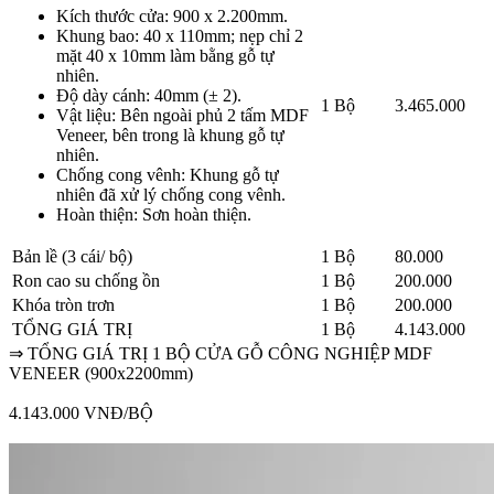
Kích thước cửa: 900 x 2.200mm.
Khung bao: 40 x 110mm; nẹp chỉ 2
mặt 40 x 10mm làm bằng gỗ tự
nhiên.
Độ dày cánh: 40mm (± 2).
1 Bộ
3.465.000
Vật liệu: Bên ngoài phủ 2 tấm MDF
Veneer, bên trong là khung gỗ tự
nhiên.
Chống cong vênh: Khung gỗ tự
nhiên đã xử lý chống cong vênh.
Hoàn thiện: Sơn hoàn thiện.
Bản lề (3 cái/ bộ)
1 Bộ
80.000
Ron cao su chống ồn
1 Bộ
200.000
Khóa tròn trơn
1 Bộ
200.000
TỔNG GIÁ TRỊ
1 Bộ
4.143.000
⇒ TỔNG GIÁ TRỊ 1 BỘ CỬA GỖ CÔNG NGHIỆP MDF
VENEER (900x2200mm)
4.143.000 VNĐ/BỘ