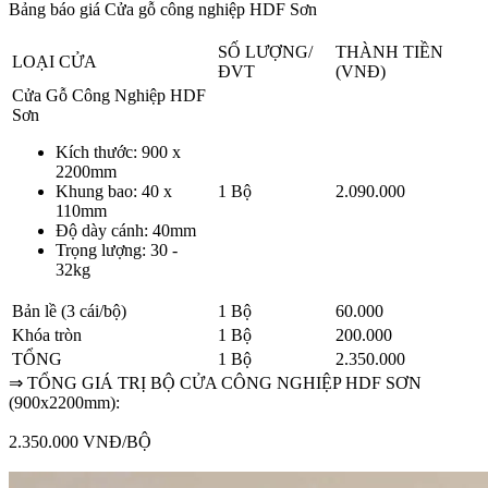
Bảng báo giá Cửa gỗ công nghiệp HDF Sơn
SỐ LƯỢNG/
THÀNH TIỀN
LOẠI CỬA
ĐVT
(VNĐ)
Cửa Gỗ Công Nghiệp HDF
Sơn
Kích thước: 900 x
2200mm
Khung bao: 40 x
1 Bộ
2.090.000
110mm
Độ dày cánh: 40mm
Trọng lượng: 30 -
32kg
Bản lề (3 cái/bộ)
1 Bộ
60.000
Khóa tròn
1 Bộ
200.000
TỔNG
1 Bộ
2.350.000
⇒ TỔNG GIÁ TRỊ BỘ CỬA CÔNG NGHIỆP HDF SƠN
(900x2200mm):
2.350.000 VNĐ/BỘ