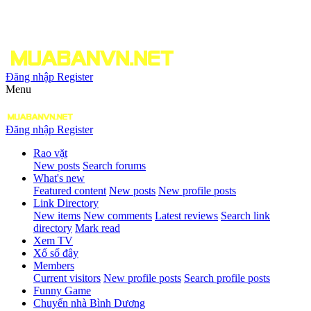
Đăng nhập
Register
Menu
Đăng nhập
Register
Rao vặt
New posts
Search forums
What's new
Featured content
New posts
New profile posts
Link Directory
New items
New comments
Latest reviews
Search link
directory
Mark read
Xem TV
Xổ số đây
Members
Current visitors
New profile posts
Search profile posts
Funny Game
Chuyển nhà Bình Dương