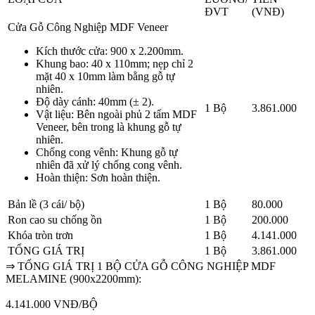
ĐVT
(VNĐ)
Cửa Gỗ Công Nghiệp MDF Veneer
Kích thước cửa: 900 x 2.200mm.
Khung bao: 40 x 110mm; nẹp chỉ 2
mặt 40 x 10mm làm bằng gỗ tự
nhiên.
Độ dày cánh: 40mm (± 2).
1 Bộ
3.861.000
Vật liệu: Bên ngoài phủ 2 tấm MDF
Veneer, bên trong là khung gỗ tự
nhiên.
Chống cong vênh: Khung gỗ tự
nhiên đã xử lý chống cong vênh.
Hoàn thiện: Sơn hoàn thiện.
Bản lề (3 cái/ bộ)
1 Bộ
80.000
Ron cao su chống ồn
1 Bộ
200.000
Khóa tròn trơn
1 Bộ
4.141.000
TỔNG GIÁ TRỊ
1 Bộ
3.861.000
⇒ TỔNG GIÁ TRỊ 1 BỘ CỬA GỖ CÔNG NGHIỆP MDF
MELAMINE (900x2200mm):
4.141.000 VNĐ/BỘ