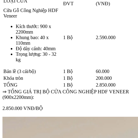
LOẠI CỬA
ĐVT
(VNĐ)
Cửa Gỗ Công Nghiệp HDF
Veneer
Kích thước: 900 x
2200mm
Khung bao: 40 x
1 Bộ
2.590.000
110mm
Độ dày cánh: 40mm
Trọng lượng: 30 - 32
kg
Bản lề (3 cái/bộ)
1 Bộ
60.000
Khóa tròn
1 Bộ
200.000
TỔNG
1 Bộ
2.850.000
⇒ TỔNG GIÁ TRỊ BỘ CỬA CÔNG NGHIỆP HDF VENEER
(900x2200mm):
2.850.000 VNĐ/BỘ