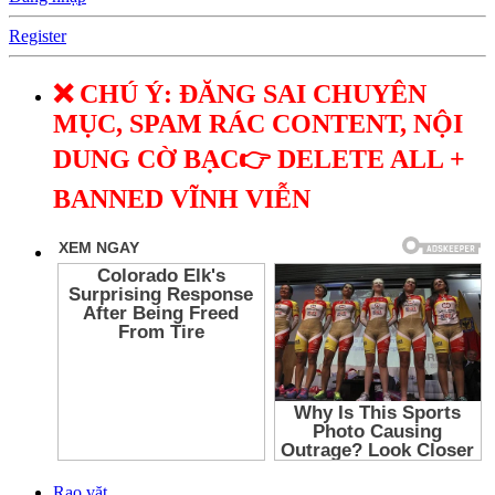
Register
❌ CHÚ Ý: ĐĂNG SAI CHUYÊN
MỤC, SPAM RÁC CONTENT, NỘI
DUNG CỜ BẠC👉 DELETE ALL +
BANNED VĨNH VIỄN
Rao vặt