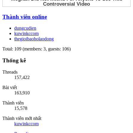
Thành viên online
dungcudien
kuwinkccom
thegioibaoholaodong
Total: 109 (members: 3, guests: 106)
Thống kê
Threads
157,422
Bài viết
163,910
Thành viên
15,578
Thành viên mới nhất
kuwinkccom