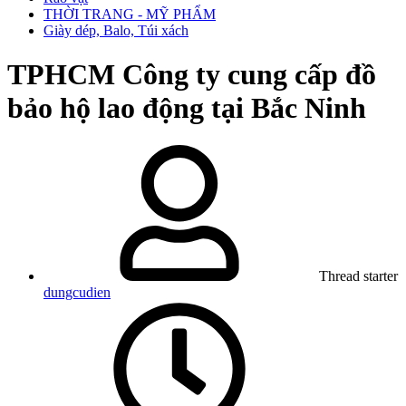
THỜI TRANG - MỸ PHẨM
Giày dép, Balo, Túi xách
TPHCM
Công ty cung cấp đồ
bảo hộ lao động tại Bắc Ninh
Thread starter
dungcudien