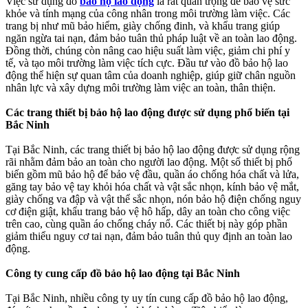
Việc sử dụng đồ
bảo hộ lao động
là rất quan trọng để bảo vệ sức
khỏe và tính mạng của công nhân trong môi trường làm việc. Các
trang bị như mũ bảo hiểm, giày chống đinh, và khẩu trang giúp
ngăn ngừa tai nạn, đảm bảo tuân thủ pháp luật về an toàn lao động.
Đồng thời, chúng còn nâng cao hiệu suất làm việc, giảm chi phí y
tế, và tạo môi trường làm việc tích cực. Đầu tư vào đồ bảo hộ lao
động thể hiện sự quan tâm của doanh nghiệp, giúp giữ chân nguồn
nhân lực và xây dựng môi trường làm việc an toàn, thân thiện.
Các trang thiết bị bảo hộ lao động được sử dụng phổ biến tại
Bắc Ninh
Tại Bắc Ninh, các trang thiết bị bảo hộ lao động được sử dụng rộng
rãi nhằm đảm bảo an toàn cho người lao động. Một số thiết bị phổ
biến gồm mũ bảo hộ để bảo vệ đầu, quần áo chống hóa chất và lửa,
găng tay bảo vệ tay khỏi hóa chất và vật sắc nhọn, kính bảo vệ mắt,
giày chống va đập và vật thể sắc nhọn, nón bảo hộ điện chống nguy
cơ điện giật, khẩu trang bảo vệ hô hấp, dây an toàn cho công việc
trên cao, cùng quần áo chống cháy nổ. Các thiết bị này góp phần
giảm thiểu nguy cơ tai nạn, đảm bảo tuân thủ quy định an toàn lao
động.
Công ty cung cấp đồ bảo hộ lao động tại Bắc Ninh
Tại Bắc Ninh, nhiều công ty uy tín cung cấp đồ bảo hộ lao động,