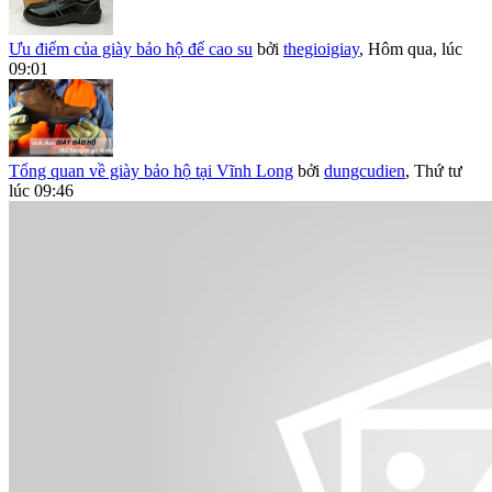
Ưu điểm của giày bảo hộ đế cao su
bởi
thegioigiay
,
Hôm qua, lúc
09:01
Tổng quan về giày bảo hộ tại Vĩnh Long
bởi
dungcudien
,
Thứ tư
lúc 09:46