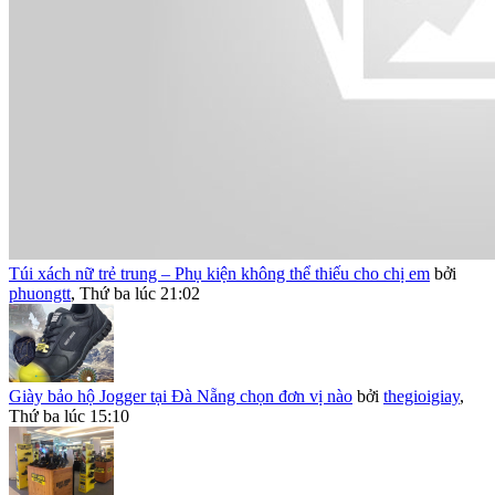
Túi xách nữ trẻ trung – Phụ kiện không thể thiếu cho chị em
bởi
phuongtt
,
Thứ ba lúc 21:02
Giày bảo hộ Jogger tại Đà Nẵng chọn đơn vị nào
bởi
thegioigiay
,
Thứ ba lúc 15:10