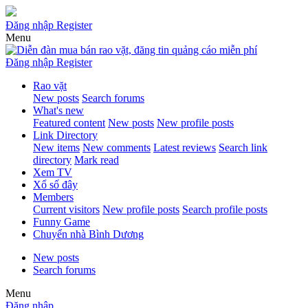
Đăng nhập
Register
Menu
Đăng nhập
Register
Rao vặt
New posts
Search forums
What's new
Featured content
New posts
New profile posts
Link Directory
New items
New comments
Latest reviews
Search link
directory
Mark read
Xem TV
Xổ số đây
Members
Current visitors
New profile posts
Search profile posts
Funny Game
Chuyển nhà Bình Dương
New posts
Search forums
Menu
Đăng nhập