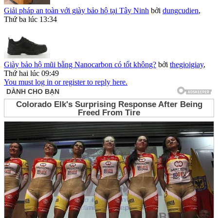
Giải pháp an toàn với giày bảo hộ tại Tây Ninh
bởi
dungcudien
,
Thứ ba lúc 13:34
Giày bảo hộ mũi bằng Nanocarbon có tốt không?
bởi
thegioigiay
,
Thứ hai lúc 09:49
You must log in or register to reply here.