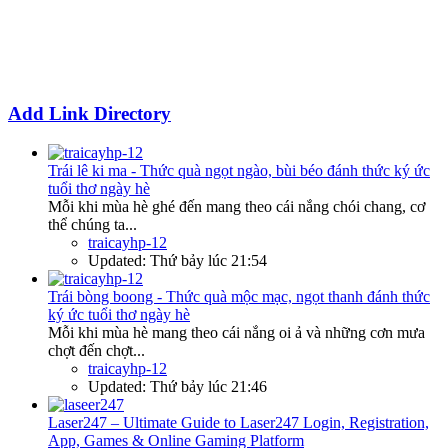
Add Link Directory
Trái lê ki ma - Thức quà ngọt ngào, bùi béo đánh thức ký ức
tuổi thơ ngày hè
Mỗi khi mùa hè ghé đến mang theo cái nắng chói chang, cơ
thể chúng ta...
traicayhp-12
Updated:
Thứ bảy lúc 21:54
Trái bòng boong - Thức quà mộc mạc, ngọt thanh đánh thức
ký ức tuổi thơ ngày hè
Mỗi khi mùa hè mang theo cái nắng oi ả và những cơn mưa
chợt đến chợt...
traicayhp-12
Updated:
Thứ bảy lúc 21:46
Laser247 – Ultimate Guide to Laser247 Login, Registration,
App, Games & Online Gaming Platform