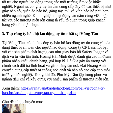
tối ưu cho người lao động trong các môi trường làm việc khắc
nghiệt. Ngoài ra, công ty uy tín cần cung cấp đầy đủ các thiết bị như
giày bảo hộ, quần áo bảo hộ, găng tay, mũ và kính bảo hộ phù hợp
nhiều ngành nghề. Kinh nghiệm hoạt động lâu năm cùng việc hợp
tác với các thương hiệu lớn cũng là yếu tố quan trọng giúp khách
hàng yên tâm lựa chọn.
3. Top công ty bảo hộ lao động uy tín nhất tại Vũng Tàu
Tại Vũng Tàu, có nhiều công ty bảo hộ lao động uy tín cung cấp đa
dạng thiết bị an toàn cho người lao động. Công ty CP Lasa nổi bật
với các sản phẩm chất lượng cao như giày bảo hộ Safety Jogger và
dịch vụ tư vấn tận tình. Hoàng Hải Minh được đánh giá cao nhờ sản
phẩm nhập khẩu chính hãng, giá hợp lý. Lê Gia gây ấn tượng với
chính sách đổi trả linh hoạt và giao hàng tận nơi. Đạt Hoàng Anh
chuyên cung cấp thiết bị chống hóa chất và bảo hộ cao cấp cho môi
trường khắc nghiệt. Trong khi đó, Phú Mỹ Tâm tập trung phục vụ
ngành dầu khí và xây dựng với nhiều sản phẩm từ thương hiệu lớn.
Xem thêm:
https://trangvangbaoholaodong.com/bai-viet/cong-ty-
bao-ho-lao-dong-tai-vung-tau-uy-tin-hang-dau
Chủ đề cùng chuyên mục