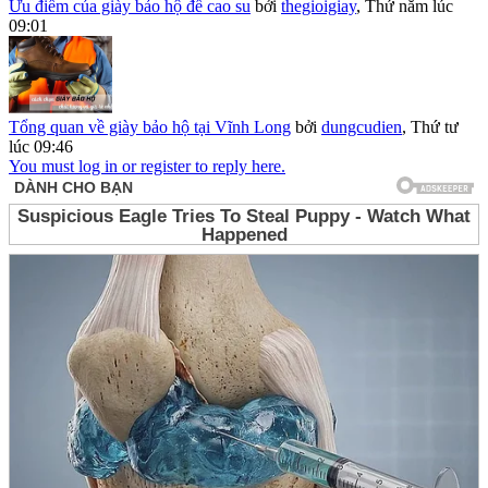
Ưu điểm của giày bảo hộ đế cao su
bởi
thegioigiay
,
Thứ năm lúc
09:01
Tổng quan về giày bảo hộ tại Vĩnh Long
bởi
dungcudien
,
Thứ tư
lúc 09:46
You must log in or register to reply here.