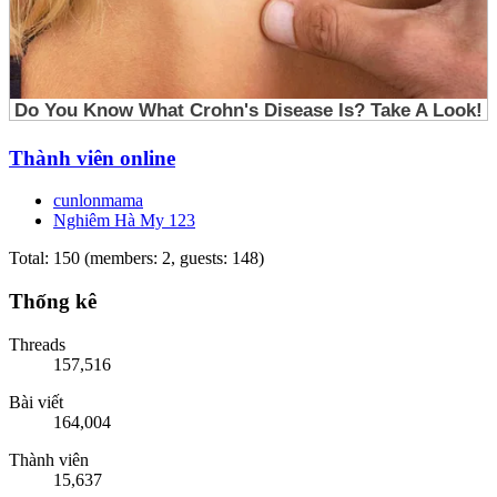
Thành viên online
cunlonmama
Nghiêm Hà My 123
Total: 150 (members: 2, guests: 148)
Thống kê
Threads
157,516
Bài viết
164,004
Thành viên
15,637