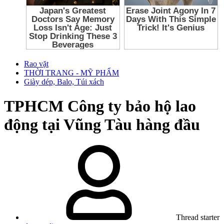
Rao vặt
THỜI TRANG - MỸ PHẨM
Giày dép, Balo, Túi xách
TPHCM
Công ty bảo hộ lao
động tại Vũng Tàu hàng đầu
Thread starter