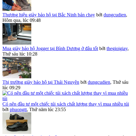
Thương hiệu giày bảo hộ tại Bắc Ninh bán chạy
bởi
dungcudien
,
Hôm qua, lúc 09:48
Mua giày bảo hộ Jogger tại Bình Dương ở đâu tốt
bởi
thegioigiay
,
Thứ sáu lúc 10:28
Thị trường giày bảo hộ tại Thái Nguyên
bởi
dungcudien
,
Thứ sáu
lúc 09:29
Có nên đầu tư một chiếc túi xách chất lượng thay vì mua nhiều túi
bởi
phuongtt
,
Thứ năm lúc 23:55