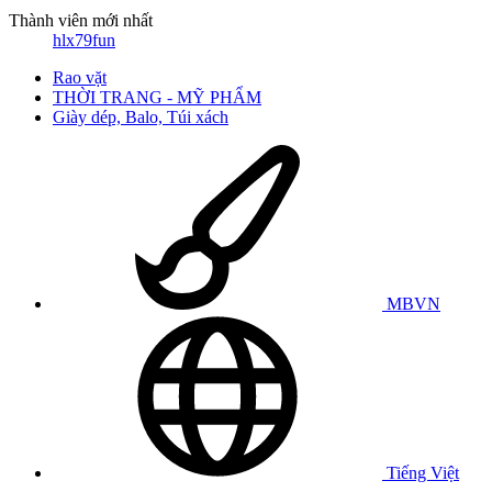
Thành viên mới nhất
hlx79fun
Rao vặt
THỜI TRANG - MỸ PHẨM
Giày dép, Balo, Túi xách
MBVN
Tiếng Việt