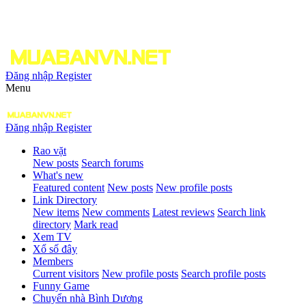
Đăng nhập
Register
Menu
Đăng nhập
Register
Rao vặt
New posts
Search forums
What's new
Featured content
New posts
New profile posts
Link Directory
New items
New comments
Latest reviews
Search link
directory
Mark read
Xem TV
Xổ số đây
Members
Current visitors
New profile posts
Search profile posts
Funny Game
Chuyển nhà Bình Dương