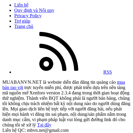
Liên hệ
Quy định và Nội quy
Privacy Policy
Trợ giúp
Trang chủ
RSS
MUABANVN.NET là website diễn đàn đăng tin quảng cáo
mua
bán rao vặt
trực tuyến miễn phí, được phát triển dựa trên nền tảng
mã nguồn mở Xenforo version 2.3.4 đang trong thời gian hoạt động
thử nghiệm. Thành viên BQT không phải là người bán hàng, chúng
tôi không chịu trách nhiệm bất kỳ nội dung nào do người dùng đăng
lên. Mọi giao dịch liên hệ trực tiếp với người đăng bài, nếu phát
hiện mọi hành vi đăng tin sai phạm, nội dung/sản phẩm nằm trong
danh mục cấm, vi phạm pháp luật vui lòng gửi đường link đó cho
chúng tôi sẽ xử lý
Tại đây
Liên hệ QC: mbvn.net@gmail.com