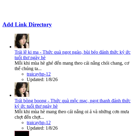
Add Link Directory
Trái lê ki ma - Thức quà ngọt ngào, bùi béo đánh thức ký ức
tuổi thơ ngày hè
Mỗi khi mùa hè ghé đến mang theo cái nắng chói chang, cơ
thể chúng ta...
traicayhp-12
Updated:
1/8/26
Trái bòng boong - Thức quà mộc mạc, ngọt thanh đánh thức
ký ức tuổi thơ ngày hè
Mỗi khi mùa hè mang theo cái nắng oi ả và những cơn mưa
chợt đến chợt...
traicayhp-12
Updated:
1/8/26