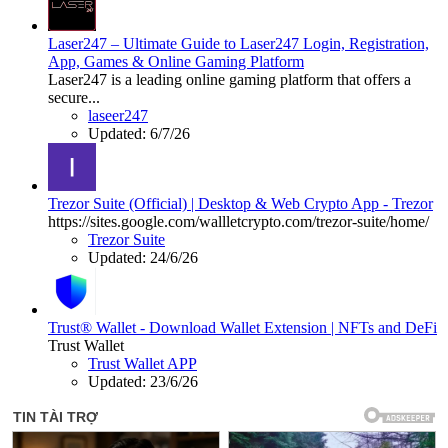
Laser247 – Ultimate Guide to Laser247 Login, Registration,
App, Games & Online Gaming Platform
Laser247 is a leading online gaming platform that offers a
secure...
laseer247
Updated:
6/7/26
Trezor Suite (Official) | Desktop & Web Crypto App - Trezor
https://sites.google.com/wallletcrypto.com/trezor-suite/home/
Trezor Suite
Updated:
24/6/26
Trust® Wallet - Download Wallet Extension | NFTs and DeFi
Trust Wallet
Trust Wallet APP
Updated:
23/6/26