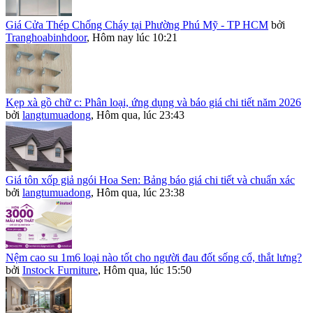
Giá Cửa Thép Chống Cháy tại Phường Phú Mỹ - TP HCM
bởi
Tranghoabinhdoor
,
Hôm nay lúc 10:21
Kẹp xà gồ chữ c: Phân loại, ứng dụng và báo giá chi tiết năm 2026
bởi
langtumuadong
,
Hôm qua, lúc 23:43
Giá tôn xốp giả ngói Hoa Sen: Bảng báo giá chi tiết và chuẩn xác
bởi
langtumuadong
,
Hôm qua, lúc 23:38
Nệm cao su 1m6 loại nào tốt cho người đau đốt sống cổ, thắt lưng?
bởi
Instock Furniture
,
Hôm qua, lúc 15:50