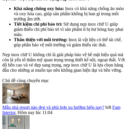
Khả năng chống oxy hóa:
Inox có khả năng chống ăn mòn
và oxy hóa cao, giúp sản phẩm không bị han gỉ trong môi
trường ẩm ướt.
Tiết kiệm chi phí bảo trì:
Sử dụng nẹp inox chữ U giúp
giảm thiểu chi phí bảo trì vì sản phẩm ít bị hư hỏng hay phai
màu.
Thân thiện với môi trường:
Inox là vật liệu có thể tái chế,
góp phần bảo vệ môi trường và giảm thiểu rác thải.
Nẹp inox chữ U không chỉ là giải pháp bảo vệ bề mặt hiệu quả mà
còn là yếu tố thẩm mỹ quan trọng trong thiết kế nội, ngoại thất. Với
độ bền cao và vẻ đẹp sang trọng, nẹp inox chữ U là lựa chọn hàng
đầu cho những ai muốn tạo nên không gian hiện đại và bền vững.
Chủ đề cùng chuyên mục
Mẫu nhà resort nào đẹp và phù hợp xu hướng hiện nay?
bởi
Fam
Interior
,
Hôm nay lúc 11:04