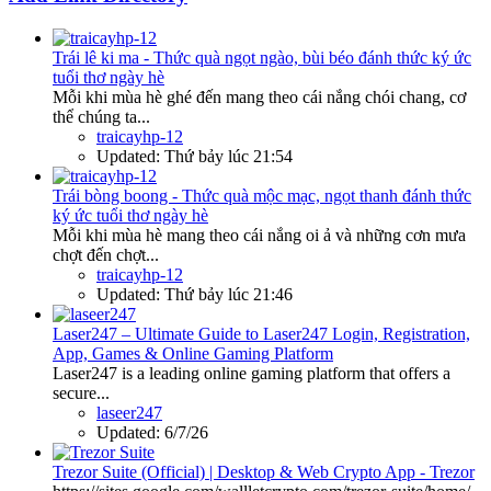
Trái lê ki ma - Thức quà ngọt ngào, bùi béo đánh thức ký ức
tuổi thơ ngày hè
Mỗi khi mùa hè ghé đến mang theo cái nắng chói chang, cơ
thể chúng ta...
traicayhp-12
Updated:
Thứ bảy lúc 21:54
Trái bòng boong - Thức quà mộc mạc, ngọt thanh đánh thức
ký ức tuổi thơ ngày hè
Mỗi khi mùa hè mang theo cái nắng oi ả và những cơn mưa
chợt đến chợt...
traicayhp-12
Updated:
Thứ bảy lúc 21:46
Laser247 – Ultimate Guide to Laser247 Login, Registration,
App, Games & Online Gaming Platform
Laser247 is a leading online gaming platform that offers a
secure...
laseer247
Updated:
6/7/26
Trezor Suite (Official) | Desktop & Web Crypto App - Trezor