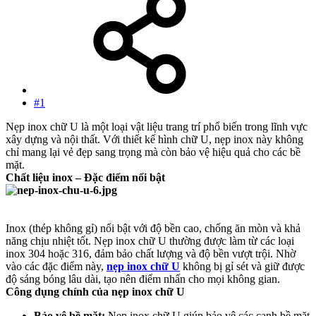
#1
Nẹp inox chữ U là một loại vật liệu trang trí phổ biến trong lĩnh vực
xây dựng và nội thất. Với thiết kế hình chữ U, nẹp inox này không
chỉ mang lại vẻ đẹp sang trọng mà còn bảo vệ hiệu quả cho các bề
mặt.
Chất liệu inox – Đặc điểm nổi bật
Inox (thép không gỉ) nổi bật với độ bền cao, chống ăn mòn và khả
năng chịu nhiệt tốt. Nẹp inox chữ U thường được làm từ các loại
inox 304 hoặc 316, đảm bảo chất lượng và độ bền vượt trội. Nhờ
vào các đặc điểm này,
nẹp inox chữ U
không bị gỉ sét và giữ được
độ sáng bóng lâu dài, tạo nên điểm nhấn cho mọi không gian.
Công dụng chính của nẹp inox chữ U
Bảo vệ bề mặt:
Nẹp inox chữ U giúp bảo vệ các cạnh bề mặt