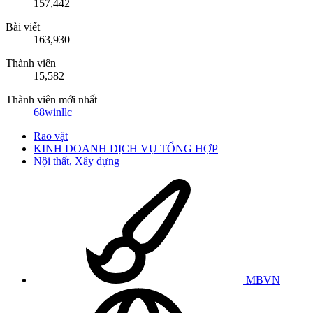
157,442
Bài viết
163,930
Thành viên
15,582
Thành viên mới nhất
68winllc
Rao vặt
KINH DOANH DỊCH VỤ TỔNG HỢP
Nội thất, Xây dựng
MBVN