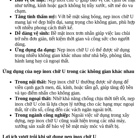
như tường, kính hoặc gạch không bị trầy xước, sứt mẻ do va
chạm.
Tăng tính thẩm mỹ:
Với bề mặt sáng bóng, nẹp inox chữ U
mang lại vẻ đẹp hiện đại, sang trọng cho không gian, phù hợp
với nhiều phong cách thiết kế.
Dễ dàng vệ sinh:
Bề mặt inox trơn nhẵn giúp việc lau chùi
trở nên đơn giản, tiết kiệm thời gian và công sức cho người
dùng.
Ứng dụng đa dạng:
Nẹp inox chữ U có thể được sử dụng
trong nhiều không gian khác nhau như nhà bếp, phòng tắm,
hành lang hay cả ngoại thất.
Ứng dụng của nẹp inox chữ U trong các không gian khác nhau
Trong nội thất:
Nẹp inox chữ U thường được sử dụng để
viền cạnh gạch men, đá, kính, hoặc tấm gỗ, giúp tăng độ bền
và tạo điểm nhấn cho không gian.
Trong ngoại thất:
Nhờ khả năng chống chịu thời tiết tốt, nẹp
inox chữ U còn là lựa chọn lý tưởng cho các hạng mục ngoại
thất, từ cửa sổ, cổng đến các vách ngăn ngoài trời.
Trong ngành công nghiệp:
Ngoài việc sử dụng trong xây
dựng, nẹp inox chữ U cũng xuất hiện trong các nhà máy,
xưởng sản xuất để bảo vệ bề mặt máy móc và thiết bị.
Lợi ích vượt trội khi sử dụng nẹp inox chữ U