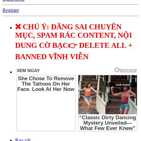
Register
❌ CHÚ Ý: ĐĂNG SAI CHUYÊN
MỤC, SPAM RÁC CONTENT, NỘI
DUNG CỜ BẠC👉 DELETE ALL +
BANNED VĨNH VIỄN
Rao vặt