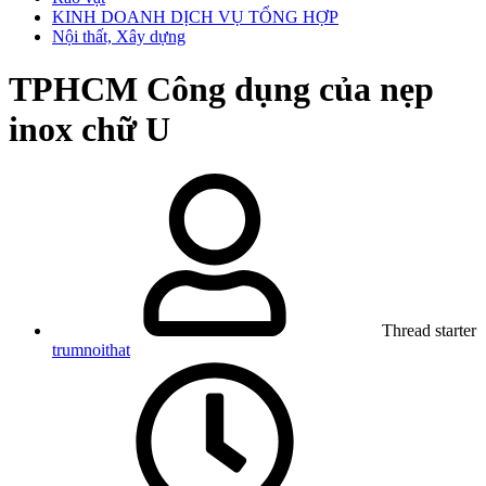
KINH DOANH DỊCH VỤ TỔNG HỢP
Nội thất, Xây dựng
TPHCM
Công dụng của nẹp
inox chữ U
Thread starter
trumnoithat