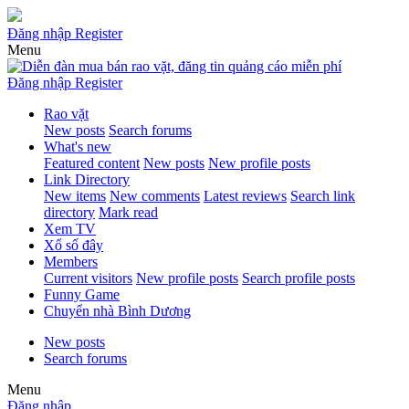
Đăng nhập
Register
Menu
Đăng nhập
Register
Rao vặt
New posts
Search forums
What's new
Featured content
New posts
New profile posts
Link Directory
New items
New comments
Latest reviews
Search link
directory
Mark read
Xem TV
Xổ số đây
Members
Current visitors
New profile posts
Search profile posts
Funny Game
Chuyển nhà Bình Dương
New posts
Search forums
Menu
Đăng nhập