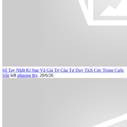
Sổ Tay Nhật Kí Star Và Giá Trị Của Tư Duy Tích Cực Trong Cuộc
Sốn
bởi
phuong thy
,
20/6/26