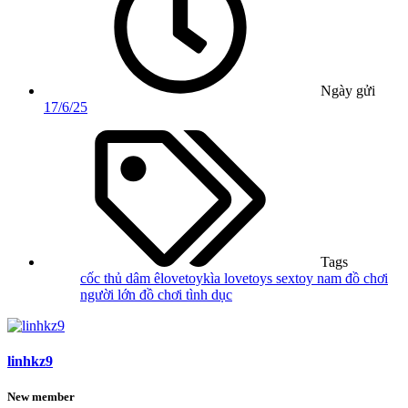
Ngày gửi
17/6/25
Tags
cốc thủ dâm
êlovetoykìa
lovetoys
sextoy nam
đồ chơi
người lớn
đồ chơi tình dục
linhkz9
New member