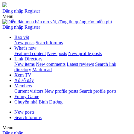
Đăng nhập
Register
Menu
Đăng nhập
Register
Rao vặt
New posts
Search forums
What's new
Featured content
New posts
New profile posts
Link Directory
New items
New comments
Latest reviews
Search link
directory
Mark read
Xem TV
Xổ số đây
Members
Current visitors
New profile posts
Search profile posts
Funny Game
Chuyển nhà Bình Dương
New posts
Search forums
Menu
Đăng nhập