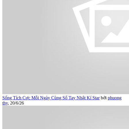
Sống Tích Cực Mỗi Ngày Cùng Sổ Tay Nhật Kí Star
bởi
phuong
thy
,
20/6/26