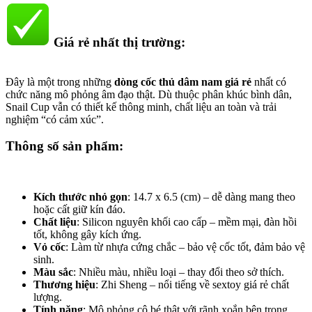
Giá rẻ nhất thị trường:​
Đây là một trong những
dòng cốc thủ dâm nam giá rẻ
nhất có
chức năng mô phỏng âm đạo thật. Dù thuộc phân khúc bình dân,
Snail Cup vẫn có thiết kế thông minh, chất liệu an toàn và trải
nghiệm “có cảm xúc”.
Thông số sản phẩm:​
Kích thước nhỏ gọn
: 14.7 x 6.5 (cm) – dễ dàng mang theo
hoặc cất giữ kín đáo.
Chất liệu
: Silicon nguyên khối cao cấp – mềm mại, đàn hồi
tốt, không gây kích ứng.
Vỏ cốc
: Làm từ nhựa cứng chắc – bảo vệ cốc tốt, đảm bảo vệ
sinh.
Màu sắc
: Nhiều màu, nhiều loại – thay đổi theo sở thích.
Thương hiệu
: Zhi Sheng – nổi tiếng về sextoy giá rẻ chất
lượng.
Tính năng
: Mô phỏng cô bé thật với rãnh xoắn bên trong,