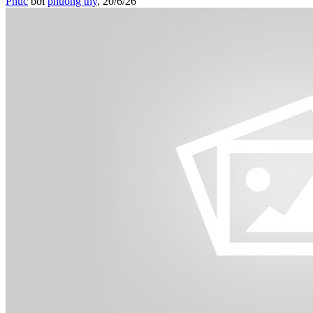
Phúc
bởi
phuong thy
,
20/6/26