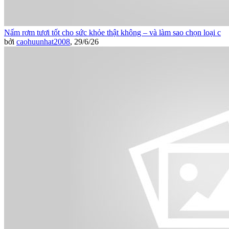
Nấm rơm tươi tốt cho sức khỏe thật không – và làm sao chọn loại c
bởi
caohuunhat2008
,
29/6/26