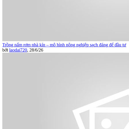
Trồng nấm rơm nhà kín – mô hình nông nghiệp sạch đáng để đầu tư
bởi
laodai720
,
28/6/26