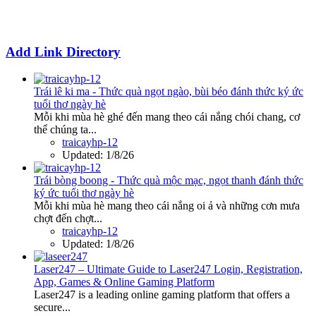
Add Link Directory
Trái lê ki ma - Thức quà ngọt ngào, bùi béo đánh thức ký ức
tuổi thơ ngày hè
Mỗi khi mùa hè ghé đến mang theo cái nắng chói chang, cơ
thể chúng ta...
traicayhp-12
Updated:
1/8/26
Trái bòng boong - Thức quà mộc mạc, ngọt thanh đánh thức
ký ức tuổi thơ ngày hè
Mỗi khi mùa hè mang theo cái nắng oi ả và những cơn mưa
chợt đến chợt...
traicayhp-12
Updated:
1/8/26
Laser247 – Ultimate Guide to Laser247 Login, Registration,
App, Games & Online Gaming Platform
Laser247 is a leading online gaming platform that offers a
secure...