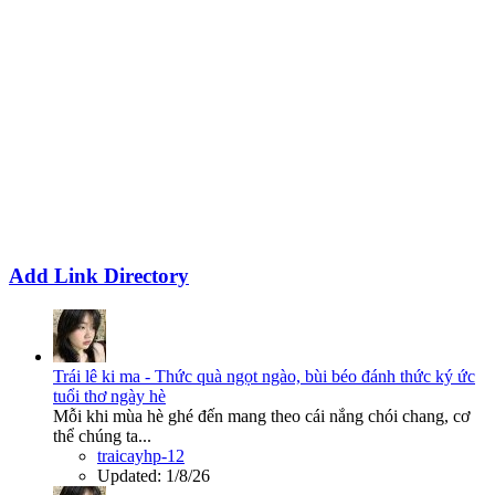
Add Link Directory
Trái lê ki ma - Thức quà ngọt ngào, bùi béo đánh thức ký ức
tuổi thơ ngày hè
Mỗi khi mùa hè ghé đến mang theo cái nắng chói chang, cơ
thể chúng ta...
traicayhp-12
Updated:
1/8/26