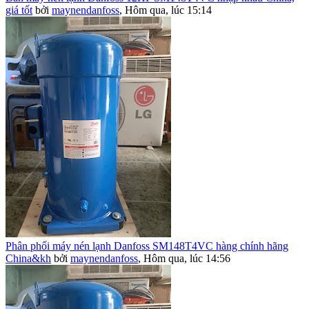
giá tốt
bởi
maynendanfoss
,
Hôm qua, lúc 15:14
Phân phối máy nén lạnh Danfoss SM148T4VC hàng chính hãng
China&kh
bởi
maynendanfoss
,
Hôm qua, lúc 14:56