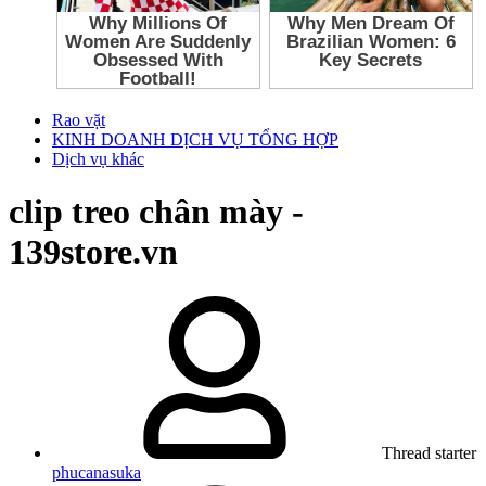
Rao vặt
KINH DOANH DỊCH VỤ TỔNG HỢP
Dịch vụ khác
clip treo chân mày -
139store.vn
Thread starter
phucanasuka