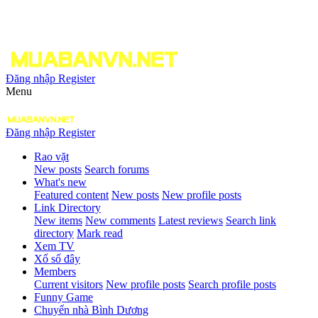
Đăng nhập
Register
Menu
Đăng nhập
Register
Rao vặt
New posts
Search forums
What's new
Featured content
New posts
New profile posts
Link Directory
New items
New comments
Latest reviews
Search link
directory
Mark read
Xem TV
Xổ số đây
Members
Current visitors
New profile posts
Search profile posts
Funny Game
Chuyển nhà Bình Dương