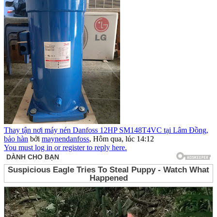
Thay tận nơi máy nén Danfoss 12HP SM148T4VC tại Lâm Đồng,
bảo hàn
bởi
maynendanfoss
,
Hôm qua, lúc 14:12
You must log in or register to reply here.