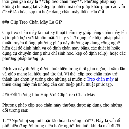
thời gian gần đây là **clip treo chân mày**. Phương pháp này
không chỉ mang lại vẻ đẹp tự nhiên mà còn giúp khắc phục các vấn
đề về lão hóa, sụp mí hoặc dáng chân mày thiếu cân đối.
### Clip Treo Chân Mày Là Gì?
Clip treo chân mày là một kỹ thuật thẩm mỹ giúp nâng chân mày lên
vị trí phù hợp với khuôn mặt. Thay vì sử dụng các biện pháp phẫu
thuật truyền thống, phương pháp này thường áp dụng công nghệ
hiện đại để định hình và cố định chân mày bằng các thiết bị hoặc
dụng cụ chuyên dụng như chỉ sinh học, kẹp cố định (clip), hoặc các
phương pháp tương tự.
Dịch vụ này thường được thực hiện trong thời gian ngắn, ít xâm lấn
và giúp mang lại hiệu quả tức thì. Vì thế, clip treo chân mày trở
thành lựa chọn lý tưởng cho những ai muốn c
Treo chân mày
ải
thiện dáng mày mà không cần can thiệp phẫu thuật phức tạp.
### Đối Tượng Phù Hợp Với Clip Treo Chân Mày
Phương pháp clip treo chân mày thường được áp dụng cho những
đối tượng sau:
1. **Người bị sụp mí hoặc lão hóa da vùng mắt**: Đây là vấn đề
phổ biến ở người trung niên hoặc người lớn tuổi khi da mất đi độ