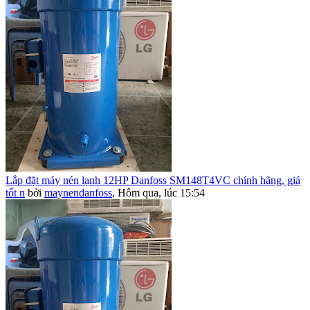
Lắp đặt máy nén lạnh 12HP Danfoss SM148T4VC chính hãng, giá
tốt n
bởi
maynendanfoss
,
Hôm qua, lúc 15:54