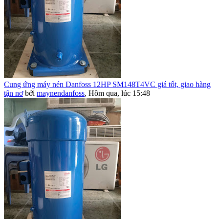
Cung ứng máy nén Danfoss 12HP SM148T4VC giá tốt, giao hàng
tận nơ
bởi
maynendanfoss
,
Hôm qua, lúc 15:48