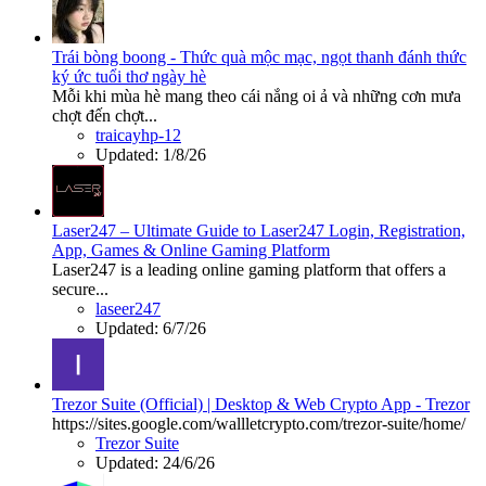
Trái bòng boong - Thức quà mộc mạc, ngọt thanh đánh thức
ký ức tuổi thơ ngày hè
Mỗi khi mùa hè mang theo cái nắng oi ả và những cơn mưa
chợt đến chợt...
traicayhp-12
Updated:
1/8/26
Laser247 – Ultimate Guide to Laser247 Login, Registration,
App, Games & Online Gaming Platform
Laser247 is a leading online gaming platform that offers a
secure...
laseer247
Updated:
6/7/26
Trezor Suite (Official) | Desktop & Web Crypto App - Trezor
https://sites.google.com/wallletcrypto.com/trezor-suite/home/
Trezor Suite
Updated:
24/6/26