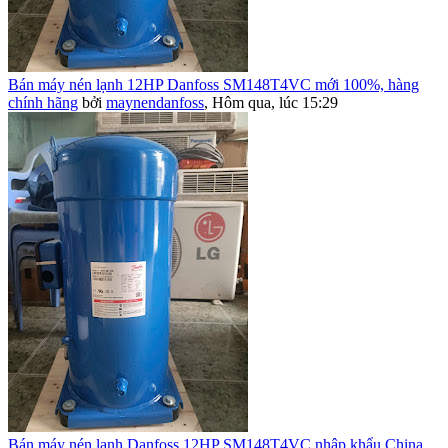
Bán máy nén lạnh 12HP Danfoss SM148T4VC mới 100%, hàng
chính hãng
bởi
maynendanfoss
,
Hôm qua, lúc 15:29
Bán máy nén lạnh Danfoss 12HP SM148T4VC nhập khẩu China,