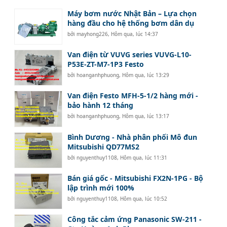
Máy bơm nước Nhật Bản – Lựa chọn
hàng đầu cho hệ thống bơm dân dụ
bởi
mayhong226
,
Hôm qua, lúc 14:37
Van điện từ VUVG series VUVG-L10-
P53E-ZT-M7-1P3 Festo
bởi
hoanganhphuong
,
Hôm qua, lúc 13:29
Van điện Festo MFH-5-1/2 hàng mới -
bảo hành 12 tháng
bởi
hoanganhphuong
,
Hôm qua, lúc 13:17
Bình Dương - Nhà phân phối Mô đun
Mitsubishi QD77MS2
bởi
nguyenthuy1108
,
Hôm qua, lúc 11:31
Bán giá gốc - Mitsubishi FX2N-1PG - Bộ
lập trình mới 100%
bởi
nguyenthuy1108
,
Hôm qua, lúc 10:52
Công tắc cảm ứng Panasonic SW-211 -