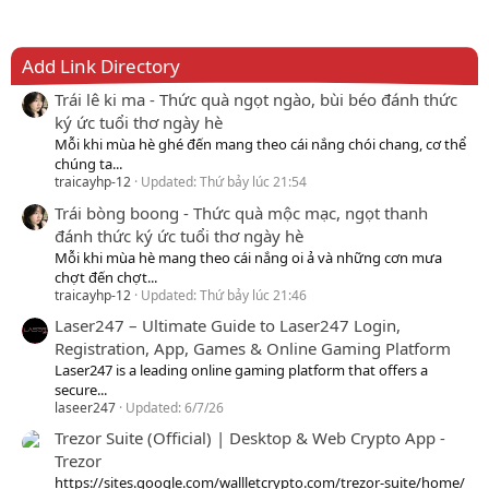
Add Link Directory
Trái lê ki ma - Thức quà ngọt ngào, bùi béo đánh thức
ký ức tuổi thơ ngày hè
Mỗi khi mùa hè ghé đến mang theo cái nắng chói chang, cơ thể
chúng ta...
traicayhp-12
Updated:
Thứ bảy lúc 21:54
Trái bòng boong - Thức quà mộc mạc, ngọt thanh
đánh thức ký ức tuổi thơ ngày hè
Mỗi khi mùa hè mang theo cái nắng oi ả và những cơn mưa
chợt đến chợt...
traicayhp-12
Updated:
Thứ bảy lúc 21:46
Laser247 – Ultimate Guide to Laser247 Login,
Registration, App, Games & Online Gaming Platform
Laser247 is a leading online gaming platform that offers a
secure...
laseer247
Updated:
6/7/26
Trezor Suite (Official) | Desktop & Web Crypto App -
Trezor
https://sites.google.com/wallletcrypto.com/trezor-suite/home/