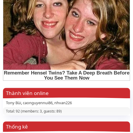
Thành viên online
Tony Bùi
caonguyennui86
nhvan226
Total: 92 (members: 3, guests: 89)
Thống kê