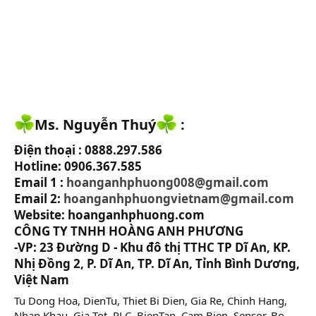
Ms. Nguyễn Thuý
:
Điện thoại : 0888.297.586
Hotline: 0906.367.585
Email 1 :
hoanganhphuong008@gmail.com
Email 2:
hoanganhphuongvietnam@gmail.com
Website: hoanganhphuong.com
CÔNG TY TNHH HOÀNG ANH PHƯƠNG
-VP: 23 Đường D - Khu đô thị TTHC TP Dĩ An, KP.
Nhị Đồng 2, P. Dĩ An, TP. Dĩ An, Tỉnh Bình Dương,
Việt Nam​
Tu Dong Hoa, DienTu, Thiet Bi Dien, Gia Re, Chinh Hang,
Nhap Khau, Gia Tot, PLC, BienTan, Cam Bien, Sensor, Bo