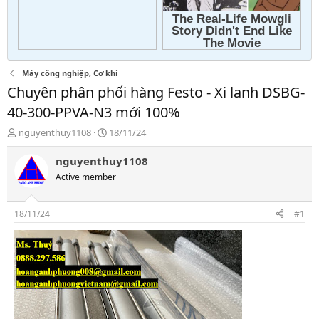
Máy công nghiệp, Cơ khí
Chuyên phân phối hàng Festo - Xi lanh DSBG-
40-300-PPVA-N3 mới 100%
T
N
nguyenthuy1108
18/11/24
h
g
r
à
nguyenthuy1108
e
y
Active member
a
g
d
ử
s
i
18/11/24
#1
t
a
r
t
e
r