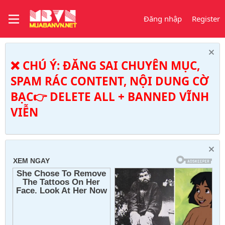
Đăng nhập
Register
❌ CHÚ Ý: ĐĂNG SAI CHUYÊN MỤC,
SPAM RÁC CONTENT, NỘI DUNG CỜ
BẠC👉 DELETE ALL + BANNED VĨNH
VIỄN