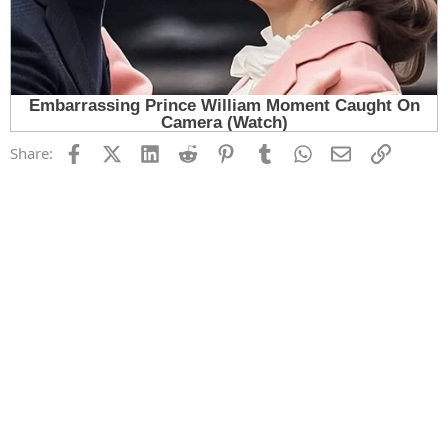
Facebook
X (Twitter)
LinkedIn
Reddit
Pinterest
Tumblr
WhatsApp
Email
Link
Share: