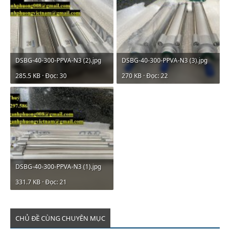
DSBG-40-300-PPVA-N3 (2).jpg
DSBG-40-300-PPVA-N3 (3).jpg
285.5 KB · Đọc: 30
270 KB · Đọc: 22
DSBG-40-300-PPVA-N3 (1).jpg
331.7 KB · Đọc: 21
CHỦ ĐỀ CÙNG CHUYÊN MỤC