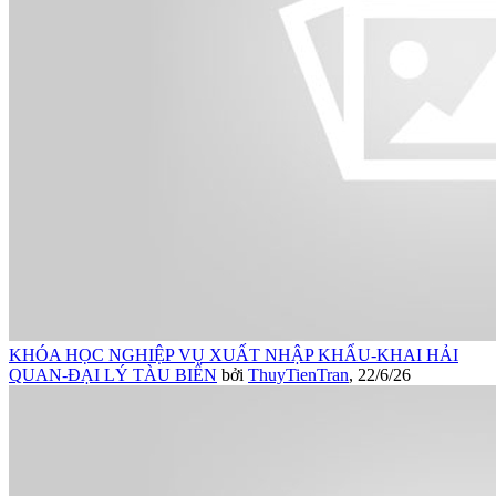
KHÓA HỌC NGHIỆP VỤ XUẤT NHẬP KHẨU-KHAI HẢI
QUAN-ĐẠI LÝ TÀU BIỂN
bởi
ThuyTienTran
,
22/6/26