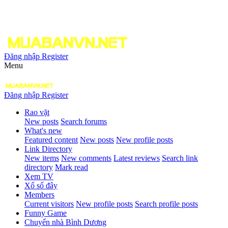
Đăng nhập
Register
Menu
Đăng nhập
Register
Rao vặt
New posts
Search forums
What's new
Featured content
New posts
New profile posts
Link Directory
New items
New comments
Latest reviews
Search link
directory
Mark read
Xem TV
Xổ số đây
Members
Current visitors
New profile posts
Search profile posts
Funny Game
Chuyển nhà Bình Dương