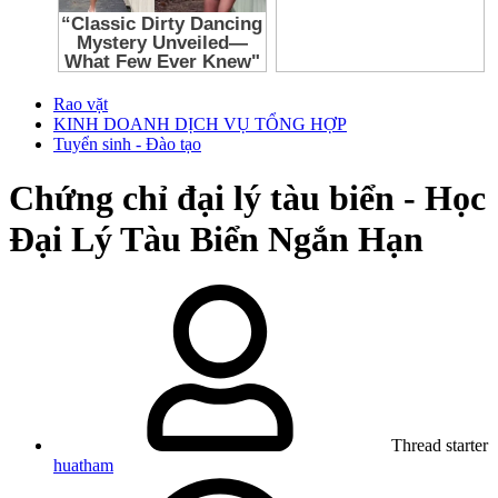
Rao vặt
KINH DOANH DỊCH VỤ TỔNG HỢP
Tuyển sinh - Đào tạo
Chứng chỉ đại lý tàu biển - Học
Đại Lý Tàu Biển Ngắn Hạn
Thread starter
huatham