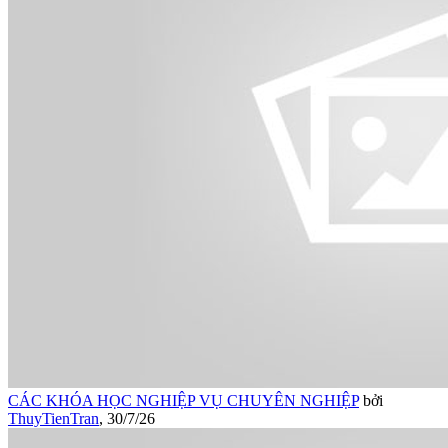
CÁC KHÓA HỌC NGHIỆP VỤ CHUYÊN NGHIỆP
bởi
ThuyTienTran
,
30/7/26