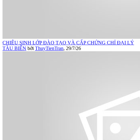
CHIÊU SINH LỚP ĐÀO TẠO VÀ CẤP CHỨNG CHỈ ĐẠI LÝ
TÀU BIỂN
bởi
ThuyTienTran
,
29/7/26