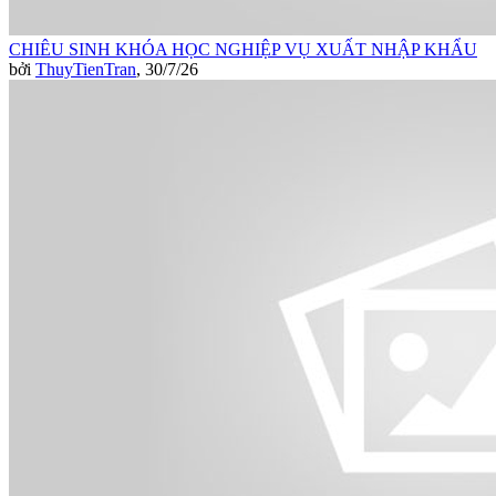
CHIÊU SINH KHÓA HỌC NGHIỆP VỤ XUẤT NHẬP KHẨU
bởi
ThuyTienTran
,
30/7/26