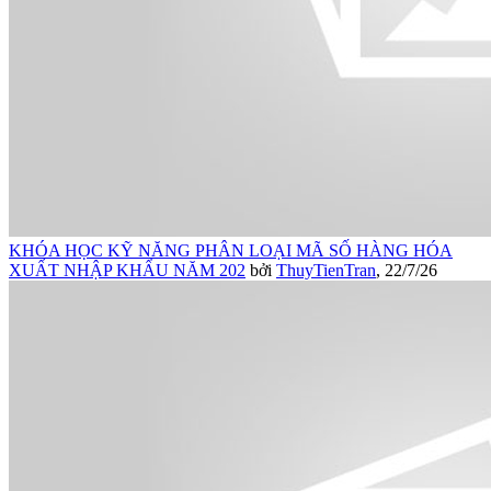
KHÓA HỌC KỸ NĂNG PHÂN LOẠI MÃ SỐ HÀNG HÓA
XUẤT NHẬP KHẨU NĂM 202
bởi
ThuyTienTran
,
22/7/26