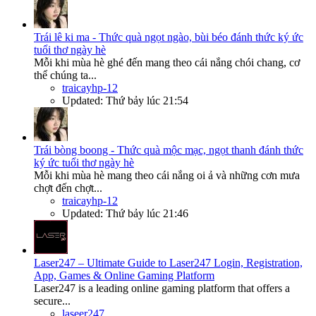
Trái lê ki ma - Thức quà ngọt ngào, bùi béo đánh thức ký ức
tuổi thơ ngày hè
Mỗi khi mùa hè ghé đến mang theo cái nắng chói chang, cơ
thể chúng ta...
traicayhp-12
Updated:
Thứ bảy lúc 21:54
Trái bòng boong - Thức quà mộc mạc, ngọt thanh đánh thức
ký ức tuổi thơ ngày hè
Mỗi khi mùa hè mang theo cái nắng oi ả và những cơn mưa
chợt đến chợt...
traicayhp-12
Updated:
Thứ bảy lúc 21:46
Laser247 – Ultimate Guide to Laser247 Login, Registration,
App, Games & Online Gaming Platform
Laser247 is a leading online gaming platform that offers a
secure...
laseer247