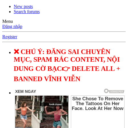
New posts
Search forums
Menu
Đăng nhập
Register
❌ CHÚ Ý: ĐĂNG SAI CHUYÊN
MỤC, SPAM RÁC CONTENT, NỘI
DUNG CỜ BẠC👉 DELETE ALL +
BANNED VĨNH VIỄN