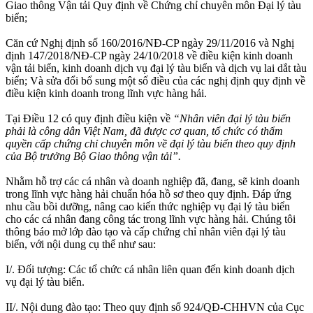
Giao thông Vận tải Quy định về Chứng chỉ chuyên môn Đại lý tàu
biển;
Căn cứ Nghị định số 160/2016/NĐ-CP ngày 29/11/2016 và Nghị
định 147/2018/NĐ-CP ngày 24/10/2018 về điều kiện kinh doanh
vận tải biển, kinh doanh dịch vụ đại lý tàu biển và dịch vụ lai dắt tàu
biển; Và sửa đổi bổ sung một số điều của các nghị định quy định về
điều kiện kinh doanh trong lĩnh vực hàng hải.
Tại Điều 12 có quy định điều kiện về
“Nhân viên đại lý tàu biển
phải là công dân Việt Nam, đã được cơ quan, tổ chức có thẩm
quyền cấp chứng chỉ chuyên môn về đại lý tàu biển theo quy định
của Bộ trưởng Bộ Giao thông vận tải”.
Nhằm hỗ trợ các cá nhân và doanh nghiệp đã, đang, sẽ kinh doanh
trong lĩnh vực hàng hải chuẩn hóa hồ sơ theo quy định. Đáp ứng
nhu cầu bồi dưỡng, nâng cao kiến thức nghiệp vụ đại lý tàu biển
cho các cá nhân đang công tác trong lĩnh vực hàng hải. Chúng tôi
thông báo mở lớp đào tạo và cấp chứng chỉ nhân viên đại lý tàu
biển, với nội dung cụ thể như sau:
I/. Đối tượng: Các tổ chức cá nhân liên quan đến kinh doanh dịch
vụ đại lý tàu biển.
II/. Nội dung đào tạo: Theo quy định số 924/QĐ-CHHVN của Cục