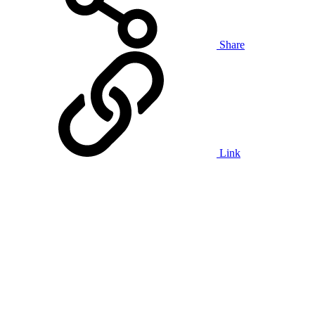
Share
Link