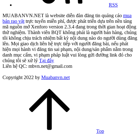
RSS
MUABANVN.NET là website diễn đàn đăng tin quảng cáo
mua
bán rao vặt
trực tuyến miễn phí, được phát triển dựa trên nền tảng
mã nguồn mở Xenforo version 2.3.4 đang trong thời gian hoạt động
thử nghiệm. Thành viên BQT không phải là người bán hàng, chúng
tôi không chịu trách nhiệm bất kỳ nội dung nào do người dùng đăng
lên. Mọi giao dịch liên hệ trực tiếp với người đăng bài, nếu phát
hiện mọi hành vi đăng tin sai phạm, nội dung/sản phẩm nằm trong
danh mục cấm, vi phạm pháp luật vui lòng gửi đường link đó cho
chúng tôi sẽ xử lý
Tại đây
Liên hệ QC: mbvn.net@gmail.com
Copyright 2022 by
Muabanvn.net
Top