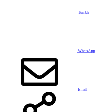
Tumblr
WhatsApp
Email