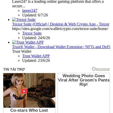
Laser247 is a leading online gaming platform that offers a
secure...
laseer247
Updated:
6/7/26
Trezor Suite (Official) | Desktop & Web Crypto App - Trezor
https://sites.google.com/wallletcrypto.com/trezor-suite/home/
Trezor Suite
Updated:
24/6/26
Trust® Wallet - Download Wallet Extension | NFTs and DeFi
Trust Wallet
Trust Wallet APP
Updated:
23/6/26