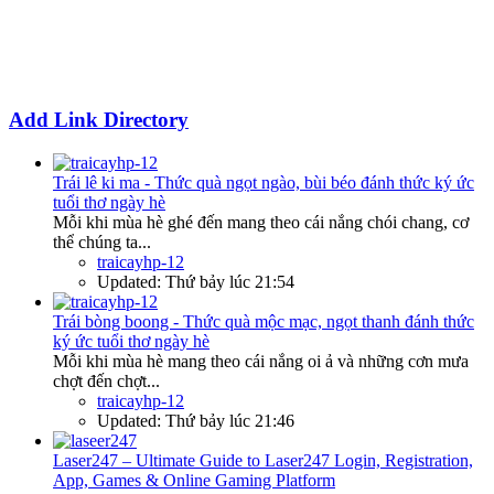
Add Link Directory
Trái lê ki ma - Thức quà ngọt ngào, bùi béo đánh thức ký ức
tuổi thơ ngày hè
Mỗi khi mùa hè ghé đến mang theo cái nắng chói chang, cơ
thể chúng ta...
traicayhp-12
Updated:
Thứ bảy lúc 21:54
Trái bòng boong - Thức quà mộc mạc, ngọt thanh đánh thức
ký ức tuổi thơ ngày hè
Mỗi khi mùa hè mang theo cái nắng oi ả và những cơn mưa
chợt đến chợt...
traicayhp-12
Updated:
Thứ bảy lúc 21:46
Laser247 – Ultimate Guide to Laser247 Login, Registration,
App, Games & Online Gaming Platform