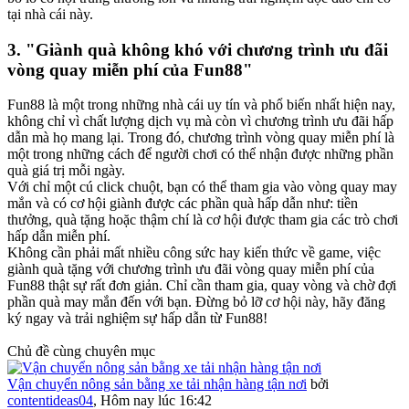
tại nhà cái này.
3. "Giành quà không khó với chương trình ưu đãi
vòng quay miễn phí của Fun88"​
Fun88 là một trong những nhà cái uy tín và phổ biến nhất hiện nay,
không chỉ vì chất lượng dịch vụ mà còn vì chương trình ưu đãi hấp
dẫn mà họ mang lại. Trong đó, chương trình vòng quay miễn phí là
một trong những cách để người chơi có thể nhận được những phần
quà giá trị mỗi ngày.
Với chỉ một cú click chuột, bạn có thể tham gia vào vòng quay may
mắn và có cơ hội giành được các phần quà hấp dẫn như: tiền
thưởng, quà tặng hoặc thậm chí là cơ hội được tham gia các trò chơi
hấp dẫn miễn phí.
Không cần phải mất nhiều công sức hay kiến thức về game, việc
giành quà tặng với chương trình ưu đãi vòng quay miễn phí của
Fun88 thật sự rất đơn giản. Chỉ cần tham gia, quay vòng và chờ đợi
phần quà may mắn đến với bạn. Đừng bỏ lỡ cơ hội này, hãy đăng
ký ngay và trải nghiệm sự hấp dẫn từ Fun88!
Chủ đề cùng chuyên mục
Vận chuyển nông sản bằng xe tải nhận hàng tận nơi
bởi
contentideas04
,
Hôm nay lúc 16:42