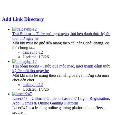
Add Link Directory
Trái lê ki ma - Thức quà ngọt ngào, bùi béo đánh thức ký ức
tuổi thơ ngày hè
Mỗi khi mùa hè ghé đến mang theo cái nắng chói chang, cơ
thể chúng ta...
traicayhp-12
Updated:
1/8/26
Trái bòng boong - Thức quà mộc mạc, ngọt thanh đánh thức
ký ức tuổi thơ ngày hè
Mỗi khi mùa hè mang theo cái nắng oi ả và những cơn mưa
chợt đến chợt...
traicayhp-12
Updated:
1/8/26
Laser247 – Ultimate Guide to Laser247 Login, Registration,
App, Games & Online Gaming Platform
Laser247 is a leading online gaming platform that offers a
secure...