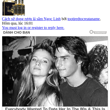
Cách sử dụng rượu lá sâm Ngọc Linh
bởi
tootiredtocreataname
,
Hôm qua, lúc 16:01
You must log in or register to reply here.