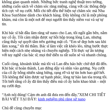
không gian quanh mình. Những bức tranh nghệ thuật treo tường,
những cuốn sách về chăm sóc răng miệng, cùng với các thông điệp
tích cực về nụ cười. Mỗi chi tiết đều thể hiện sự chăm sóc mà Nha
Khoa SunShine dành cho khách hàng. Đây không chỉ là một phòng
khám, mà còn là một nơi để mọi người tìm thấy niềm vui và sự tự
tin.
Khi bác sĩ bắt đầu làm răng sứ nano cho Lan, tôi ngồi gần bên, nắm
tay cô ấy. Tôi cảm nhận được sự hồi hộp trong lòng Lan, nhưng
cũng thấy sự quyết tâm trên gương mặt cô. “Em sẽ đẹp hơn sau khi
làm xong,” tôi thì thầm. Bác sĩ làm việc rất khéo léo, từng bước thực
hiện một cách nhẹ nhàng và chuyên nghiệp. Tôi thực sự ấn tượng
với tay nghề của bác sĩ; mọi thứ diễn ra rất suôn sẻ và nhanh chóng.
Cuối cùng, khoảnh khắc mà tôi và Lan đều háo hức chờ đợi đã đến.
Khi bác sĩ hoàn thành, Lan đứng dậy và nhìn vào gương. Nụ cười
của cô ấy bỗng nhiên sáng bừng, rạng rỡ và tự tin hơn bao giờ hết.
Tôi không thể kìm được sự hạnh phúc, lòng tự hào lan tỏa trong tôi.
Tôi biết rằng cô ấy đã tìm thấy điều mà cô ấy luôn khao khát – một
nụ cười đẹp.
“Anh nói đúng! Cảm ơn anh đã đưa em đến đây,”XEM CHI TIẾT
BÀI VIẾT TẠI ĐÂY:
kinh nghiệm phủ răng sứ nano
Chủ đề cùng chuyên mục