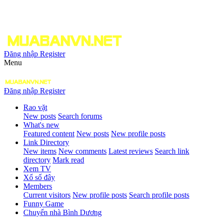
Đăng nhập
Register
Menu
Đăng nhập
Register
Rao vặt
New posts
Search forums
What's new
Featured content
New posts
New profile posts
Link Directory
New items
New comments
Latest reviews
Search link
directory
Mark read
Xem TV
Xổ số đây
Members
Current visitors
New profile posts
Search profile posts
Funny Game
Chuyển nhà Bình Dương