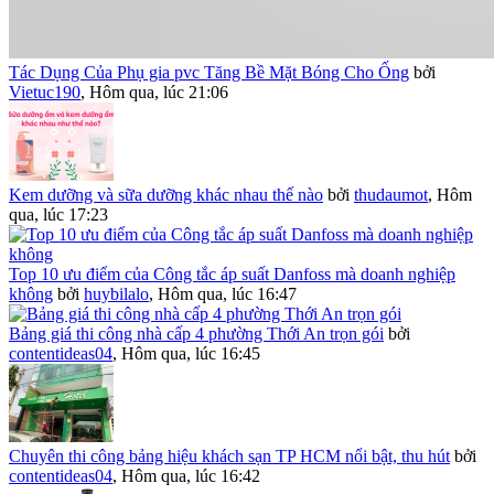
Tác Dụng Của Phụ gia pvc Tăng Bề Mặt Bóng Cho Ống
bởi
Vietuc190
,
Hôm qua, lúc 21:06
Kem dưỡng và sữa dưỡng khác nhau thế nào
bởi
thudaumot
,
Hôm
qua, lúc 17:23
Top 10 ưu điểm của Công tắc áp suất Danfoss mà doanh nghiệp
không
bởi
huybilalo
,
Hôm qua, lúc 16:47
Bảng giá thi công nhà cấp 4 phường Thới An trọn gói
bởi
contentideas04
,
Hôm qua, lúc 16:45
Chuyên thi công bảng hiệu khách sạn TP HCM nổi bật, thu hút
bởi
contentideas04
,
Hôm qua, lúc 16:42