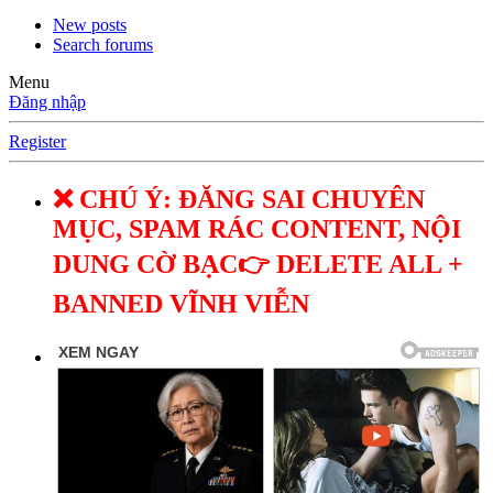
New posts
Search forums
Menu
Đăng nhập
Register
❌ CHÚ Ý: ĐĂNG SAI CHUYÊN
MỤC, SPAM RÁC CONTENT, NỘI
DUNG CỜ BẠC👉 DELETE ALL +
BANNED VĨNH VIỄN