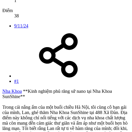
1
Điểm
38
9/11/24
#1
Nha Khoa
**Kinh nghiệm phủ răng sứ nano tại Nha Khoa
SunShine**
Trong cái nắng ấm của một buổi chiều Hà Nội, tôi cùng cô bạn gái
của mình, Lan, ghé thăm Nha Khoa SunShine tại 488 Xã Đàn. Địa
điểm này không chỉ nổi tiếng với các dịch vụ nha khoa chất lượng
mà còn mang đến cảm giác thư giãn và ấm áp như một buổi hẹn hò
lãng mạn. Tôi biết rằng Lan rất tự ti về hàm răng của mình; đôi khi,