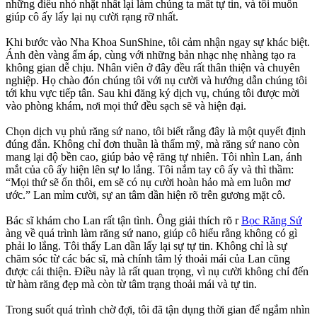
những điều nhỏ nhặt nhất lại làm chúng ta mất tự tin, và tôi muốn
giúp cô ấy lấy lại nụ cười rạng rỡ nhất.
Khi bước vào Nha Khoa SunShine, tôi cảm nhận ngay sự khác biệt.
Ánh đèn vàng ấm áp, cùng với những bản nhạc nhẹ nhàng tạo ra
không gian dễ chịu. Nhân viên ở đây đều rất thân thiện và chuyên
nghiệp. Họ chào đón chúng tôi với nụ cười và hướng dẫn chúng tôi
tới khu vực tiếp tân. Sau khi đăng ký dịch vụ, chúng tôi được mời
vào phòng khám, nơi mọi thứ đều sạch sẽ và hiện đại.
Chọn dịch vụ phủ răng sứ nano, tôi biết rằng đây là một quyết định
đúng đắn. Không chỉ đơn thuần là thẩm mỹ, mà răng sứ nano còn
mang lại độ bền cao, giúp bảo vệ răng tự nhiên. Tôi nhìn Lan, ánh
mắt của cô ấy hiện lên sự lo lắng. Tôi nắm tay cô ấy và thì thầm:
“Mọi thứ sẽ ổn thôi, em sẽ có nụ cười hoàn hảo mà em luôn mơ
ước.” Lan mỉm cười, sự an tâm dần hiện rõ trên gương mặt cô.
Bác sĩ khám cho Lan rất tận tình. Ông giải thích rõ r
Bọc Răng Sứ
àng về quá trình làm răng sứ nano, giúp cô hiểu rằng không có gì
phải lo lắng. Tôi thấy Lan dần lấy lại sự tự tin. Không chỉ là sự
chăm sóc từ các bác sĩ, mà chính tâm lý thoải mái của Lan cũng
được cải thiện. Điều này là rất quan trọng, vì nụ cười không chỉ đến
từ hàm răng đẹp mà còn từ tâm trạng thoải mái và tự tin.
Trong suốt quá trình chờ đợi, tôi đã tận dụng thời gian để ngắm nhìn