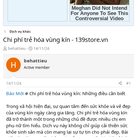
Dịch vụ khác
Chi phí trẻ hóa vùng kín - 139store.vn
T
N
behattieu
14/11/24
h
g
r
à
behattieu
e
y
Active member
a
g
d
ử
s
i
14/11/24
#1
t
a
Báo Mới
# Chi phí trẻ hóa vùng kín: Những điều cần biết
r
t
Trong xã hội hiện đại, sự quan tâm đến sức khỏe và vẻ đẹp
e
của vùng kín ngày càng gia tăng. Chi phí trẻ hóa vùng kín
r
đã trở thành một trong những chủ đề được nhiều chị em
phụ nữ tìm hiểu. Dịch vụ này không chỉ giúp cải thiện sức
khỏe sinh sản mà còn mang lại sự tự tin cho phái đẹp. Bài