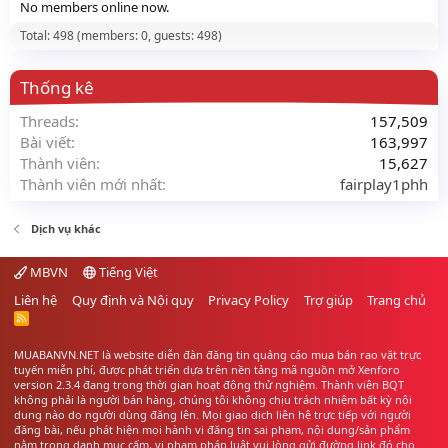
No members online now.
Total: 498 (members: 0, guests: 498)
Thống kê
Threads
157,509
Bài viết
163,997
Thành viên
15,627
Thành viên mới nhất
fairplay1phh
Dịch vụ khác
MBVN
Tiếng Việt
Liên hệ
Quy định và Nội quy
Privacy Policy
Trợ giúp
Trang chủ
R
S
S
MUABANVN.NET là website diễn đàn đăng tin quảng cáo
mua bán rao vặt
trực
tuyến miễn phí, được phát triển dựa trên nền tảng mã nguồn mở Xenforo
version 2.3.4 đang trong thời gian hoạt động thử nghiệm. Thành viên BQT
không phải là người bán hàng, chúng tôi không chịu trách nhiệm bất kỳ nội
dung nào do người dùng đăng lên. Mọi giao dịch liên hệ trực tiếp với người
đăng bài, nếu phát hiện mọi hành vi đăng tin sai phạm, nội dung/sản phẩm
nằm trong danh mục cấm, vi phạm pháp luật vui lòng gửi đường link đó cho