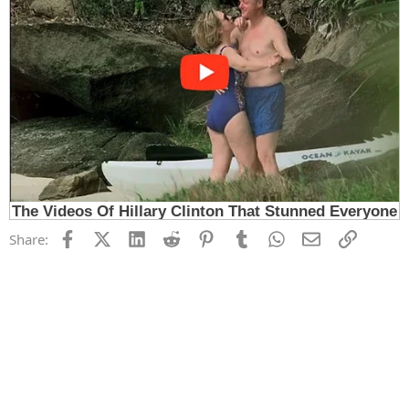
Facebook
X (Twitter)
LinkedIn
Reddit
Pinterest
Tumblr
WhatsApp
Email
Link
Share: