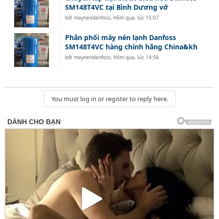
SM148T4VC tại Bình Dương vớ
bởi
maynendanfoss
,
Hôm qua, lúc 15:07
Phân phối máy nén lạnh Danfoss
SM148T4VC hàng chính hãng China&kh
bởi
maynendanfoss
,
Hôm qua, lúc 14:56
You must log in or register to reply here.