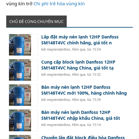
vùng kín trở
Chi phí trẻ hóa vùng kín
CHỦ ĐỀ CÙNG CHUYÊN MỤC
Lắp đặt máy nén lạnh 12HP Danfoss
SM148T4VC chính hãng, giá tốt n
bởi
maynendanfoss
,
Hôm qua, lúc 15:54
Cung cấp block lạnh Danfoss 12HP
SM148T4VC hàng China, giá tốt tạ
bởi
maynendanfoss
,
Hôm qua, lúc 15:32
Bán máy nén lạnh 12HP Danfoss
SM148T4VC mới 100%, hàng chính hãng
bởi
maynendanfoss
,
Hôm qua, lúc 15:29
Bán máy nén lạnh Danfoss 12HP
SM148T4VC nhập khẩu China, giá tốt
bởi
maynendanfoss
,
Hôm qua, lúc 15:14
Chuyên lắp đặt block điều hòa Danfoss