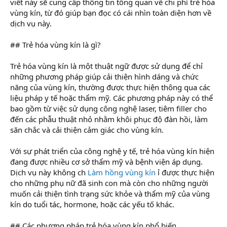
viết này sẽ cung cấp thông tin tổng quan về chi phí trẻ hóa
vùng kín, từ đó giúp bạn đọc có cái nhìn toàn diện hơn về
dịch vụ này.
## Trẻ hóa vùng kín là gì?
Trẻ hóa vùng kín là một thuật ngữ được sử dụng để chỉ
những phương pháp giúp cải thiện hình dáng và chức
năng của vùng kín, thường được thực hiện thông qua các
liệu pháp y tế hoặc thẩm mỹ. Các phương pháp này có thể
bao gồm từ việc sử dụng công nghệ laser, tiêm filler cho
đến các phẫu thuật nhỏ nhằm khôi phục độ đàn hồi, làm
săn chắc và cải thiện cảm giác cho vùng kín.
Với sự phát triển của công nghệ y tế, trẻ hóa vùng kín hiện
đang được nhiều cơ sở thẩm mỹ và bệnh viện áp dụng.
Dịch vụ này không ch
Làm hồng vùng kín
ỉ được thực hiện
cho những phụ nữ đã sinh con mà còn cho những người
muốn cải thiện tình trạng sức khỏe và thẩm mỹ của vùng
kín do tuổi tác, hormone, hoặc các yếu tố khác.
## Các phương pháp trẻ hóa vùng kín phổ biến