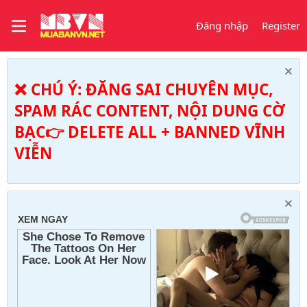
Đăng nhập
Register
❌ CHÚ Ý: ĐĂNG SAI CHUYÊN MỤC,
SPAM RÁC CONTENT, NỘI DUNG CỜ
BẠC👉 DELETE ALL + BANNED VĨNH
VIỄN