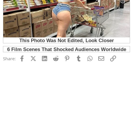
Facebook
X (Twitter)
LinkedIn
Reddit
Pinterest
Tumblr
WhatsApp
Email
Link
Share: