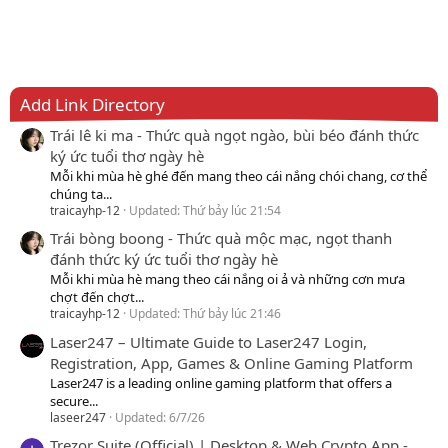
Add Link Directory
Trái lê ki ma - Thức quà ngọt ngào, bùi béo đánh thức
ký ức tuổi thơ ngày hè
Mỗi khi mùa hè ghé đến mang theo cái nắng chói chang, cơ thể
chúng ta...
traicayhp-12
Updated:
Thứ bảy lúc 21:54
Trái bòng boong - Thức quà mộc mạc, ngọt thanh
đánh thức ký ức tuổi thơ ngày hè
Mỗi khi mùa hè mang theo cái nắng oi ả và những cơn mưa
chợt đến chợt...
traicayhp-12
Updated:
Thứ bảy lúc 21:46
Laser247 – Ultimate Guide to Laser247 Login,
Registration, App, Games & Online Gaming Platform
Laser247 is a leading online gaming platform that offers a
secure...
laseer247
Updated:
6/7/26
Trezor Suite (Official) | Desktop & Web Crypto App -