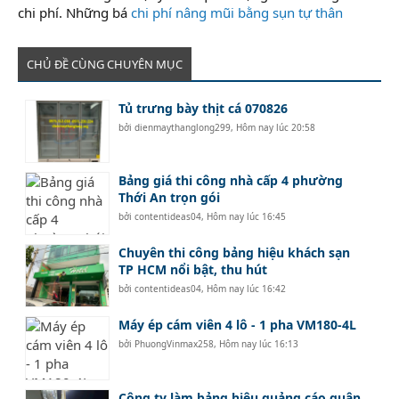
chi phí. Những bá
chi phí nâng mũi bằng sụn tự thân
CHỦ ĐỀ CÙNG CHUYÊN MỤC
Tủ trưng bày thịt cá 070826
bởi
dienmaythanglong299
,
Hôm nay lúc 20:58
Bảng giá thi công nhà cấp 4 phường
Thới An trọn gói
bởi
contentideas04
,
Hôm nay lúc 16:45
Chuyên thi công bảng hiệu khách sạn
TP HCM nổi bật, thu hút
bởi
contentideas04
,
Hôm nay lúc 16:42
Máy ép cám viên 4 lô - 1 pha VM180-4L
bởi
PhuongVinmax258
,
Hôm nay lúc 16:13
Công ty làm bảng hiệu quảng cáo quận