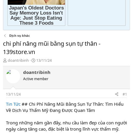
Dịch vụ khác
chi phí nâng mũi bằng sụn tự thân -
139store.vn
T
N
doantribinh
13/11/24
h
g
r
à
doantribinh
e
y
Active member
a
g
d
ử
s
i
13/11/24
#1
t
a
Tin Tức
## Chi Phí Nâng Mũi Bằng Sụn Tự Thân: Tìm Hiểu
r
Về Dịch Vụ Thẩm Mỹ Đang Được Quan Tâm
t
e
Trong những năm gần đây, nhu cầu làm đẹp của con người
r
ngày càng tăng cao, đặc biệt là trong lĩnh vực thẩm mỹ.