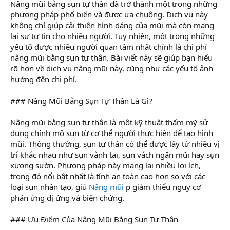
Nâng mũi bằng sụn tự thân đã trở thành một trong những
phương pháp phổ biến và được ưa chuộng. Dịch vụ này
không chỉ giúp cải thiện hình dáng của mũi mà còn mang
lại sự tự tin cho nhiều người. Tuy nhiên, một trong những
yếu tố được nhiều người quan tâm nhất chính là chi phí
nâng mũi bằng sụn tự thân. Bài viết này sẽ giúp bạn hiểu
rõ hơn về dịch vụ nâng mũi này, cũng như các yếu tố ảnh
hưởng đến chi phí.
### Nâng Mũi Bằng Sụn Tự Thân Là Gì?
Nâng mũi bằng sụn tự thân là một kỹ thuật thẩm mỹ sử
dụng chính mô sụn từ cơ thể người thực hiện để tạo hình
mũi. Thông thường, sụn tự thân có thể được lấy từ nhiều vị
trí khác nhau như sụn vành tai, sụn vách ngăn mũi hay sụn
xương sườn. Phương pháp này mang lại nhiều lợi ích,
trong đó nổi bật nhất là tính an toàn cao hơn so với các
loại sụn nhân tạo, giú
Nâng mũi
p giảm thiểu nguy cơ
phản ứng dị ứng và biến chứng.
### Ưu Điểm Của Nâng Mũi Bằng Sụn Tự Thân