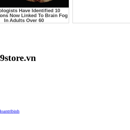
39store.vn
doantribinh