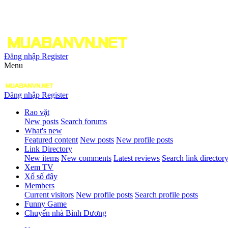
Đăng nhập
Register
Menu
Đăng nhập
Register
Rao vặt
New posts
Search forums
What's new
Featured content
New posts
New profile posts
Link Directory
New items
New comments
Latest reviews
Search link director
Xem TV
Xổ số đây
Members
Current visitors
New profile posts
Search profile posts
Funny Game
Chuyển nhà Bình Dương