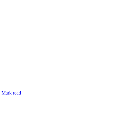
y
Mark read