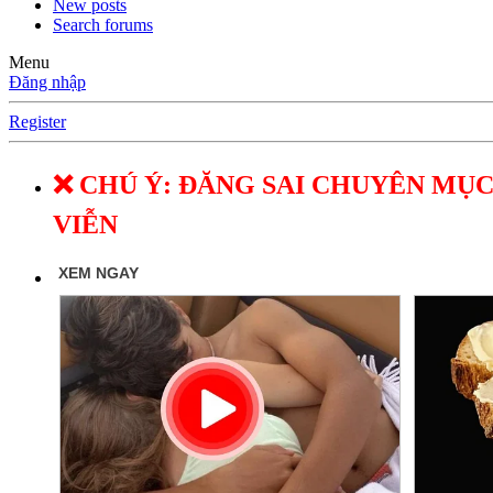
New posts
Search forums
Menu
Đăng nhập
Register
❌ CHÚ Ý: ĐĂNG SAI CHUYÊN MỤC
VIỄN