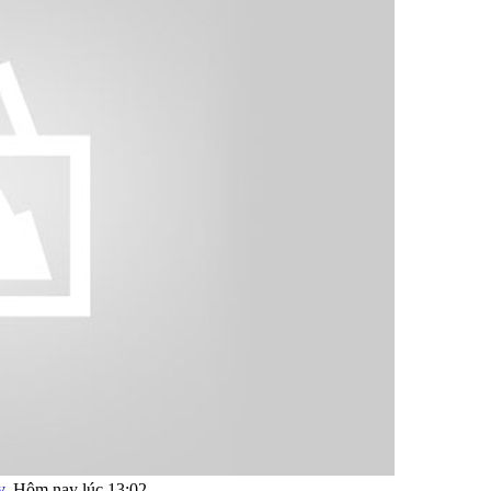
y
,
Hôm nay lúc 13:02