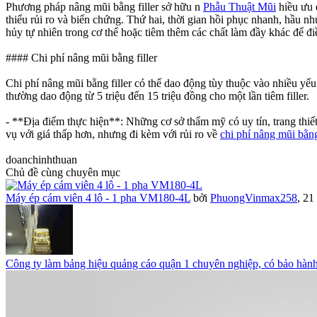
Phương pháp nâng mũi bằng filler sở hữu n
Phẫu Thuật Mũi
hiều ưu 
thiểu rủi ro và biến chứng. Thứ hai, thời gian hồi phục nhanh, hầu nh
hủy tự nhiên trong cơ thể hoặc tiêm thêm các chất làm đầy khác để đi
#### Chi phí nâng mũi bằng filler
Chi phí nâng mũi bằng filler có thể dao động tùy thuộc vào nhiều yếu
thường dao động từ 5 triệu đến 15 triệu đồng cho một lần tiêm filler.
- **Địa điểm thực hiện**: Những cơ sở thẩm mỹ có uy tín, trang thiế
vụ với giá thấp hơn, nhưng đi kèm với rủi ro về
chi phí nâng mũi bằng 
doanchinhthuan
Chủ đề cùng chuyên mục
Máy ép cám viên 4 lô - 1 pha VM180-4L
bởi
PhuongVinmax258
,
21 
Công ty làm bảng hiệu quảng cáo quận 1 chuyên nghiệp, có bảo hàn