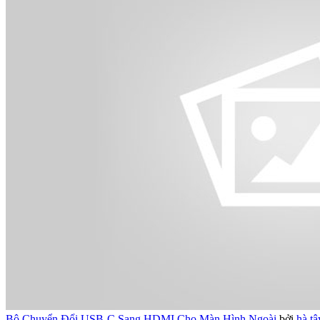
Bộ Chuyển Đổi USB-C Sang HDMI Cho Màn Hình Ngoài
bởi
hà tâ