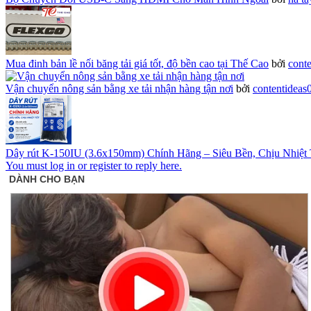
Mua đinh bản lề nối băng tải giá tốt, độ bền cao tại Thế Cao
bởi
conte
Vận chuyển nông sản bằng xe tải nhận hàng tận nơi
bởi
contentideas
Dây rút K-150IU (3.6x150mm) Chính Hãng – Siêu Bền, Chịu Nhiệt 
You must log in or register to reply here.