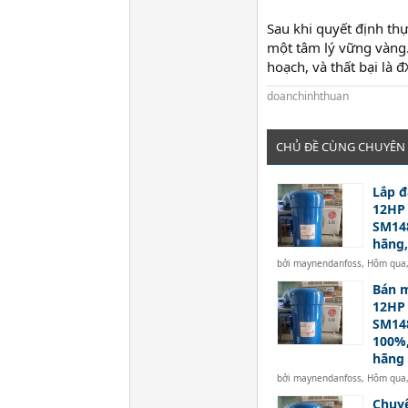
Sau khi quyết định thự
một tâm lý vững vàng.
hoạch, và thất bại là 
doanchinhthuan
CHỦ ĐỀ CÙNG CHUYÊN
Lắp đ
12HP
SM14
hãng,
bởi
maynendanfoss
,
Hôm qua,
Bán m
12HP
SM14
100%,
hãng
bởi
maynendanfoss
,
Hôm qua,
Chuyê