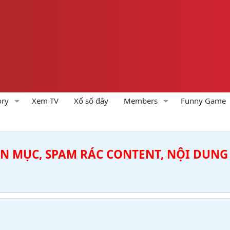
ory
Xem TV
Xổ số đây
Members
Funny Game
ÊN MỤC, SPAM RÁC CONTENT, NỘI DUNG 