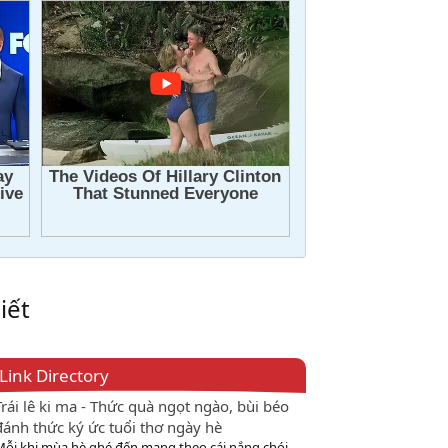
iết
Link Directory
Trái lê ki ma - Thức quà ngọt ngào, bùi béo
đánh thức ký ức tuổi thơ ngày hè
Mỗi khi mùa hè ghé đến mang theo cái nắng chói