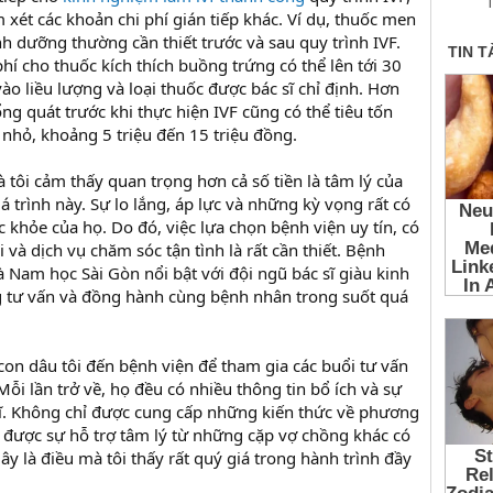
T
xét các khoản chi phí gián tiếp khác. Ví dụ, thuốc men
nh dưỡng thường cần thiết trước và sau quy trình IVF.
phí cho thuốc kích thích buồng trứng có thể lên tới 30
vào liều lượng và loại thuốc được bác sĩ chỉ định. Hơn
ng quát trước khi thực hiện IVF cũng có thể tiêu tốn
nhỏ, khoảng 5 triệu đến 15 triệu đồng.
tôi cảm thấy quan trọng hơn cả số tiền là tâm lý của
 trình này. Sự lo lắng, áp lực và những kỳ vọng rất có
 khỏe của họ. Do đó, việc lựa chọn bệnh viện uy tín, có
 và dịch vụ chăm sóc tận tình là rất cần thiết. Bệnh
à Nam học Sài Gòn nổi bật với đội ngũ bác sĩ giàu kinh
g tư vấn và đồng hành cùng bệnh nhân trong suốt quá
 con dâu tôi đến bệnh viện để tham gia các buổi tư vấn
Mỗi lần trở về, họ đều có nhiều thông tin bổ ích và sự
sĩ. Không chỉ được cung cấp những kiến thức về phương
 được sự hỗ trợ tâm lý từ những cặp vợ chồng khác có
y là điều mà tôi thấy rất quý giá trong hành trình đầy