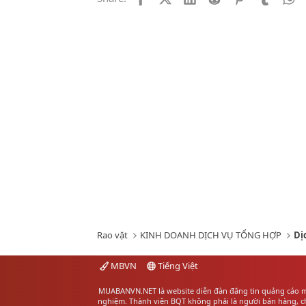
Rao vặt
KINH DOANH DỊCH VỤ TỔNG HỢP
Dị
MBVN
Tiếng Việt
MUABANVN.NET là website diễn đàn đăng tin quảng cáo
m
nghiệm. Thành viên BQT không phải là người bán hàng, chú