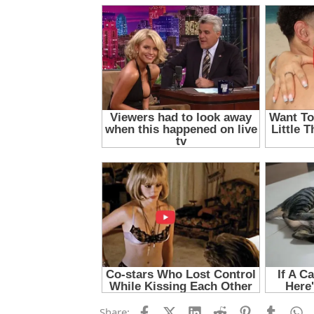
Facebook
X (Twitter)
LinkedIn
Reddit
Pinterest
Tumblr
W
Share: