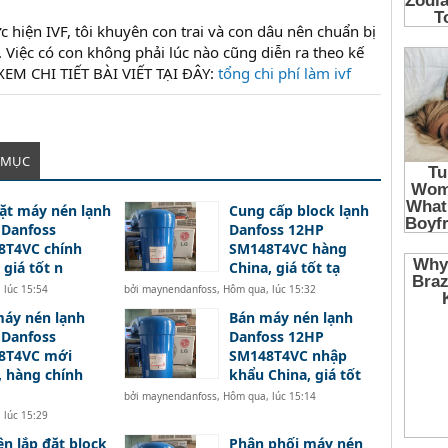
c hiện IVF, tôi khuyên con trai và con dâu nên chuẩn bị
 Việc có con không phải lúc nào cũng diễn ra theo kế
đXEM CHI TIẾT BÀI VIẾT TẠI ĐÂY:
tổng chi phí làm ivf
 MỤC
ặt máy nén lạnh
Cung cấp block lạnh
 Danfoss
Danfoss 12HP
8T4VC chính
SM148T4VC hàng
 giá tốt n
China, giá tốt tạ
 lúc 15:54
bởi
maynendanfoss
,
Hôm qua, lúc 15:32
áy nén lạnh
Bán máy nén lạnh
 Danfoss
Danfoss 12HP
8T4VC mới
SM148T4VC nhập
 hàng chính
khẩu China, giá tốt
bởi
maynendanfoss
,
Hôm qua, lúc 15:14
 lúc 15:29
n lắp đặt block
Phân phối máy nén