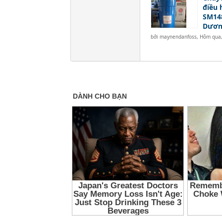
điều 
SM148
Dươn
bởi
maynendanfoss
,
Hôm qua,