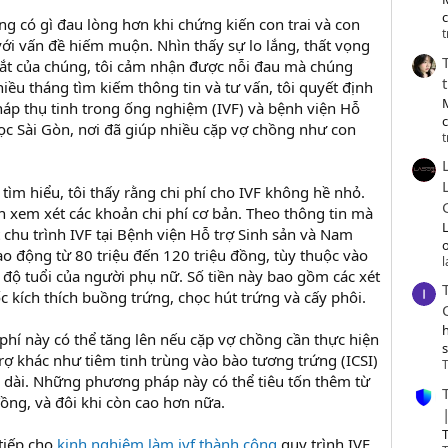
c
g có gì đau lòng hơn khi chứng kiến con trai và con
t
với vấn đề hiếm muộn. Nhìn thấy sự lo lắng, thất vọng
ắt của chúng, tôi cảm nhận được nỗi đau mà chúng
iều tháng tìm kiếm thông tin và tư vấn, tôi quyết định
áp thụ tinh trong ống nghiệm (IVF) và bệnh viện Hỗ
ọc Sài Gòn, nơi đã giúp nhiều cặp vợ chồng như con
t
 tìm hiểu, tôi thấy rằng chi phí cho IVF không hề nhỏ.
n xem xét các khoản chi phí cơ bản. Theo thông tin mà
 chu trình IVF tại Bệnh viện Hỗ trợ Sinh sản và Nam
o
o động từ 80 triệu đến 120 triệu đồng, tùy thuộc vào
 độ tuổi của người phụ nữ. Số tiền này bao gồm các xét
c kích thích buồng trứng, chọc hút trứng và cấy phôi.
 phí này có thể tăng lên nếu cặp vợ chồng cần thực hiện
rợ khác như tiêm tinh trùng vào bào tương trứng (ICSI)
T
u dài. Những phương pháp này có thể tiêu tốn thêm từ
đồng, và đôi khi còn cao hơn nữa.
T
 tiếp cho
kinh nghiệm làm ivf thành công
quy trình IVF,