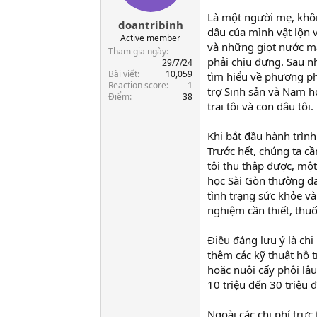
t
Là một người mẹ, khôn
doantribinh
a
dâu của mình vật lộn 
r
Active member
và những giọt nước m
t
Tham gia ngày
phải chịu đựng. Sau nh
e
29/7/24
Bài viết
10,059
r
tìm hiểu về phương ph
Reaction score
1
trợ Sinh sản và Nam h
Điểm
38
trai tôi và con dâu tôi.
Khi bắt đầu hành trình
Trước hết, chúng ta cầ
tôi thu thập được, một
học Sài Gòn thường da
tình trạng sức khỏe và
nghiệm cần thiết, thuố
Điều đáng lưu ý là chi
thêm các kỹ thuật hỗ t
hoặc nuôi cấy phôi lâ
10 triệu đến 30 triệu 
Ngoài các chi phí trực