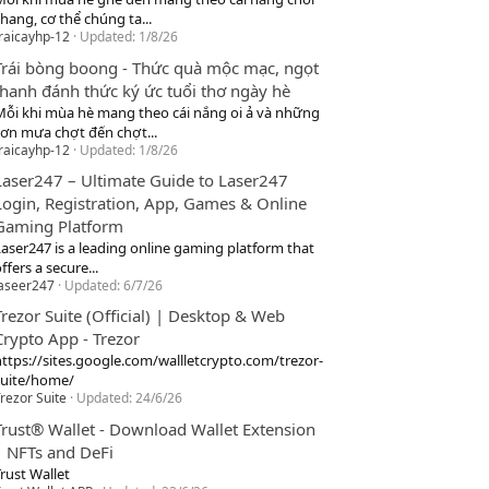
hang, cơ thể chúng ta...
raicayhp-12
Updated:
1/8/26
Trái bòng boong - Thức quà mộc mạc, ngọt
thanh đánh thức ký ức tuổi thơ ngày hè
Mỗi khi mùa hè mang theo cái nắng oi ả và những
cơn mưa chợt đến chợt...
raicayhp-12
Updated:
1/8/26
Laser247 – Ultimate Guide to Laser247
Login, Registration, App, Games & Online
Gaming Platform
Laser247 is a leading online gaming platform that
ffers a secure...
laseer247
Updated:
6/7/26
Trezor Suite (Official) | Desktop & Web
Crypto App - Trezor
https://sites.google.com/wallletcrypto.com/trezor-
suite/home/
rezor Suite
Updated:
24/6/26
Trust® Wallet - Download Wallet Extension
| NFTs and DeFi
rust Wallet