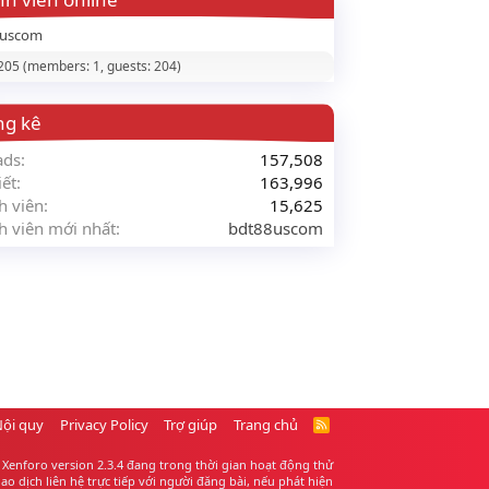
8uscom
 205 (members: 1, guests: 204)
ng kê
ads
157,508
iết
163,996
h viên
15,625
h viên mới nhất
bdt88uscom
Nội quy
Privacy Policy
Trợ giúp
Trang chủ
R
S
S
Xenforo version 2.3.4 đang trong thời gian hoạt động thử
 dịch liên hệ trực tiếp với người đăng bài, nếu phát hiện