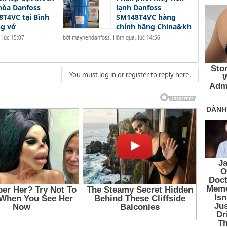
hòa Danfoss
lạnh Danfoss
T4VC tại Bình
SM148T4VC hàng
g vớ
chính hãng China&kh
 lúc 15:07
bởi
maynendanfoss
,
Hôm qua, lúc 14:56
You must log in or register to reply here.