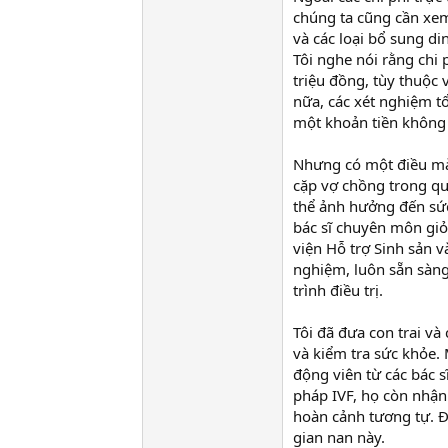
chúng ta cũng cần xem 
và các loại bổ sung di
Tôi nghe nói rằng chi 
triệu đồng, tùy thuộc 
nữa, các xét nghiệm tổ
một khoản tiền không 
Nhưng có một điều mà 
cặp vợ chồng trong quá
thể ảnh hưởng đến sức
bác sĩ chuyên môn giỏi
viện Hỗ trợ Sinh sản v
nghiệm, luôn sẵn sàn
trình điều trị.
Tôi đã đưa con trai và
và kiểm tra sức khỏe. 
động viên từ các bác 
pháp IVF, họ còn nhận
hoàn cảnh tương tự. Đâ
gian nan này.