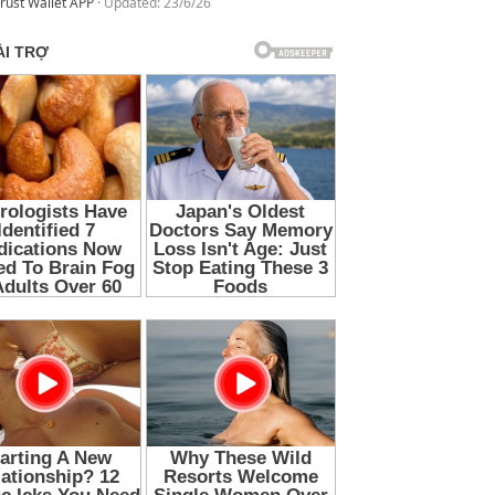
rust Wallet APP
Updated:
23/6/26