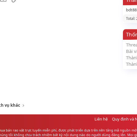
bdt8
Total:
Thố
Thre
Bài v
Thàn
Thàn
ch vụ khác
Liên hệ
Quy định và 
ua bán rao vặt
trực tuyến miễn phí, được phát triển dựa trên nền tảng mã nguồn mở 
ng tôi không chịu trách nhiệm bất kỳ nội dung nào do người dùng đăng lên. Mọi giao