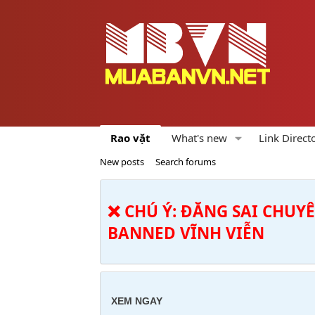
Rao vặt
What's new
Link Direct
New posts
Search forums
❌ CHÚ Ý: ĐĂNG SAI CHUY
BANNED VĨNH VIỄN