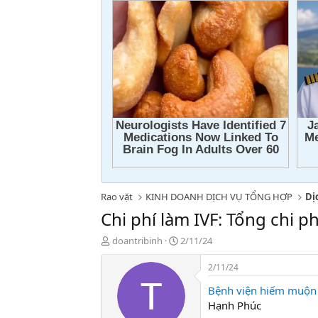
Rao vặt
KINH DOANH DỊCH VỤ TỔNG HỢP
Dị
Chi phí làm IVF: Tổng chi 
T
N
doantribinh
2/11/24
h
g
r
à
2/11/24
e
y
Bệnh viện hiếm muộn
a
g
d
ử
Hạnh Phúc
s
i