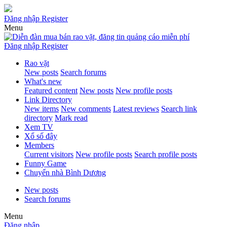
Đăng nhập
Register
Menu
Đăng nhập
Register
Rao vặt
New posts
Search forums
What's new
Featured content
New posts
New profile posts
Link Directory
New items
New comments
Latest reviews
Search link
directory
Mark read
Xem TV
Xổ số đây
Members
Current visitors
New profile posts
Search profile posts
Funny Game
Chuyển nhà Bình Dương
New posts
Search forums
Menu
Đăng nhập