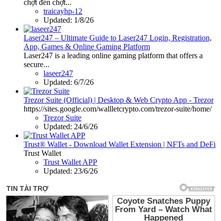
chợt đến chợt...
traicayhp-12
Updated:
1/8/26
Laser247 – Ultimate Guide to Laser247 Login, Registration,
App, Games & Online Gaming Platform
Laser247 is a leading online gaming platform that offers a
secure...
laseer247
Updated:
6/7/26
Trezor Suite (Official) | Desktop & Web Crypto App - Trezor
https://sites.google.com/wallletcrypto.com/trezor-suite/home/
Trezor Suite
Updated:
24/6/26
Trust® Wallet - Download Wallet Extension | NFTs and DeFi
Trust Wallet
Trust Wallet APP
Updated:
23/6/26