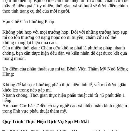
Lộ trình điều trị: Bạn có thể cần thực hiện từ 5-10 buổi châm cứu để
thấy rõ hiệu quả. Tuy nhiên, thời gian và số buổi sẽ được điều chỉnh
theo tình trạng cụ thể của mỗi người.
Hạn Chế Của Phương Pháp
Không phù hợp với mọi trường hợp: Đối với những trường hợp sụp
mí do tổn thương cơ nặng hoặc do di truyền, châm cứu có thể
không mang lại hiệu quả cao.
Cần nhiều thời gian: Châm cứu không phải là phương pháp nhanh
chóng, bạn cần thực hiện đều đặn và kiên nhẫn để đạt được kết quả
mong muốn.
Ưu điểm của phẫu thuật sụp mí tại Bệnh Viện Thẩm Mỹ Ngô Mộng
Hùng:
Không để lại sẹo: Phương pháp thực hiện tinh tế, vết mổ được giấu
khéo léo trong nếp gấp mí.
Nhanh chóng: Thời gian thực hiện phẫu thuật chỉ từ 45 phút đến 1
tiếng.
An toàn: Các bác sĩ đều có tay nghề cao và nhiều năm kinh nghiệm
trong lĩnh vực phẫu thuật thẩm mỹ.
Quy Trình Thực Hiện Dịch Vụ Sụp Mí Mắt