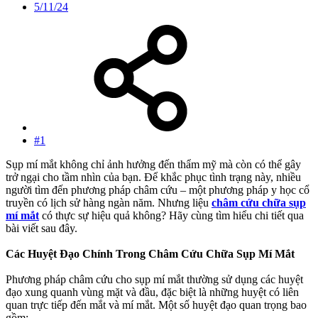
5/11/24
#1
Sụp mí mắt không chỉ ảnh hưởng đến thẩm mỹ mà còn có thể gây
trở ngại cho tầm nhìn của bạn. Để khắc phục tình trạng này, nhiều
người tìm đến phương pháp châm cứu – một phương pháp y học cổ
truyền có lịch sử hàng ngàn năm. Nhưng liệu
châm cứu chữa sụp
mí mắt
có thực sự hiệu quả không? Hãy cùng tìm hiểu chi tiết qua
bài viết sau đây.
Các Huyệt Đạo Chính Trong Châm Cứu Chữa Sụp Mí Mắt
Phương pháp châm cứu cho sụp mí mắt thường sử dụng các huyệt
đạo xung quanh vùng mặt và đầu, đặc biệt là những huyệt có liên
quan trực tiếp đến mắt và mí mắt. Một số huyệt đạo quan trọng bao
gồm: