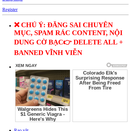
Register
❌ CHÚ Ý: ĐĂNG SAI CHUYÊN
MỤC, SPAM RÁC CONTENT, NỘI
DUNG CỜ BẠC👉 DELETE ALL +
BANNED VĨNH VIỄN
Rao vặt