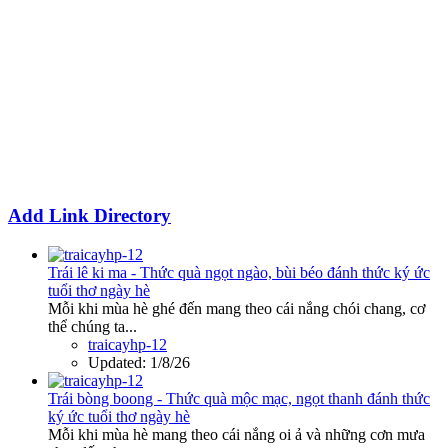
Add Link Directory
Trái lê ki ma - Thức quà ngọt ngào, bùi béo đánh thức ký ức
tuổi thơ ngày hè
Mỗi khi mùa hè ghé đến mang theo cái nắng chói chang, cơ
thể chúng ta...
traicayhp-12
Updated:
1/8/26
Trái bòng boong - Thức quà mộc mạc, ngọt thanh đánh thức
ký ức tuổi thơ ngày hè
Mỗi khi mùa hè mang theo cái nắng oi ả và những cơn mưa