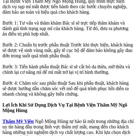
Tại Bệnh Viện Thẩm Mỹ Ngô Mộng Hùng, quy trình thực hiện
dịch vụ sụp mí mắt được tiến hành theo các bước chuyên nghiệp,
đảm bảo an toàn và hiệu quả cho khách hàng.
Bước 1: Tư vấn và thăm khám Bác sĩ sẽ trực tiếp thăm khám và
đánh giá tình trạng sụp mí của khách hàng. Từ đó, đưa ra phương
án điều trị phù hợp nhất.
Bước 2: Chuẩn bị trước phẫu thuật Trước khi thực hiện, khách hàng
sẽ được vệ sinh vùng mắt, gây tê cục bộ để đảm bảo không gây đau
đớn trong suốt quá trình phẫu thuật.
Bước 3: Tiến hành phẫu thuật Bác sĩ sẽ cắt bỏ da thừa, mỡ thừa và
chỉnh lại cơ nâng mí để mí mắt trở lại vị trí bình thường.
Bước 4: Chăm sóc sau phẫu thuật Sau khi phẫu thuật, khách hàng
sẽ được hướng dẫn chăm sóc vết mổ để quá trình phục hồi diễn ra
nhanh chóng và không gây biến chứng.
Lợi Ích Khi Sử Dụng Dịch Vụ Tại Bệnh Viện Thẩm Mỹ Ngô
Mộng Hùng
Thẩm Mỹ Viện
Ngô Mộng Hùng tự hào là một trong những địa chỉ
uy tín hàng đầu trong lĩnh vực thẩm mỹ mắt, mang đến cho khách
hàng những trải nghiệm dịch vụ chất lượng cao. Khi lựa chọn dịch