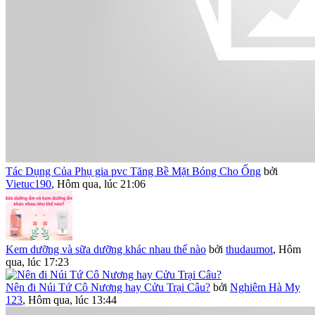
Tác Dụng Của Phụ gia pvc Tăng Bề Mặt Bóng Cho Ống
bởi
Vietuc190
,
Hôm qua, lúc 21:06
Kem dưỡng và sữa dưỡng khác nhau thế nào
bởi
thudaumot
,
Hôm
qua, lúc 17:23
Nên đi Núi Tứ Cô Nương hay Cửu Trại Câu?
bởi
Nghiêm Hà My
123
,
Hôm qua, lúc 13:44