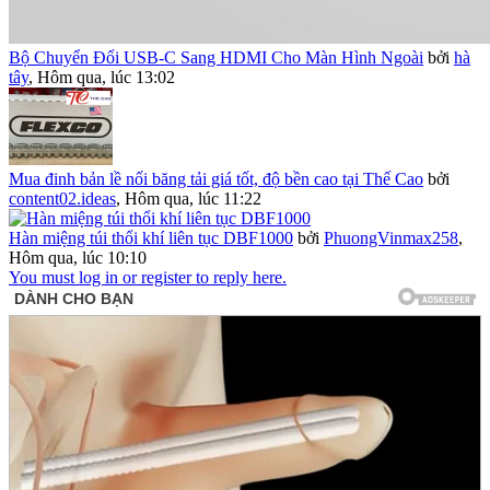
Bộ Chuyển Đổi USB-C Sang HDMI Cho Màn Hình Ngoài
bởi
hà
tây
,
Hôm qua, lúc 13:02
Mua đinh bản lề nối băng tải giá tốt, độ bền cao tại Thế Cao
bởi
content02.ideas
,
Hôm qua, lúc 11:22
Hàn miệng túi thổi khí liên tục DBF1000
bởi
PhuongVinmax258
,
Hôm qua, lúc 10:10
You must log in or register to reply here.