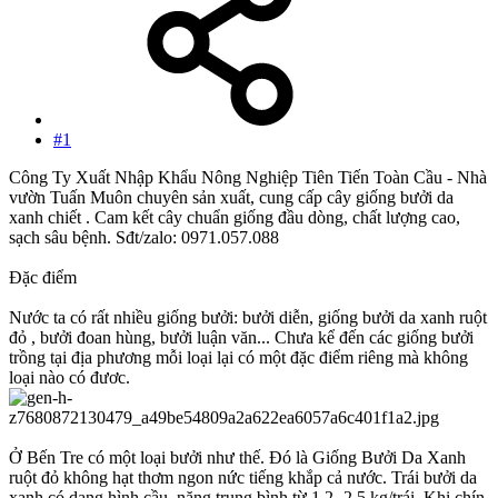
#1
Công Ty Xuất Nhập Khẩu Nông Nghiệp Tiên Tiến Toàn Cầu - Nhà
vườn Tuấn Muôn chuyên sản xuất, cung cấp cây giống bưởi da
xanh chiết . Cam kết cây chuẩn giống đầu dòng, chất lượng cao,
sạch sâu bệnh. Sđt/zalo: 0971.057.088
Đặc điểm
Nước ta có rất nhiều giống bưởi: bưởi diễn, giống bưởi da xanh ruột
đỏ , bưởi đoan hùng, bưởi luận văn... Chưa kể đến các giống bưởi
trồng tại địa phương mỗi loại lại có một đặc điểm riêng mà không
loại nào có đươc.
Ở Bến Tre có một loại bưởi như thế. Đó là Giống Bưởi Da Xanh
ruột đỏ không hạt thơm ngon nức tiếng khắp cả nước. Trái bưởi da
xanh có dạng hình cầu, nặng trung bình từ 1,2 -2.5 kg/trái. Khi chín,