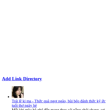
Add Link Directory
Trái lê ki ma - Thức quà ngọt ngào, bùi béo đánh thức ký ức
tuổi thơ ngày hè
Mỗi khi mùa hè ghé đến mang theo cái nắng chói chang, cơ