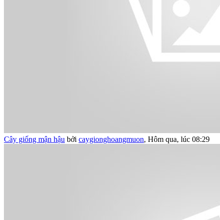
Cây giống mận hậu
bởi
caygionghoangmuon
,
Hôm qua, lúc 08:29