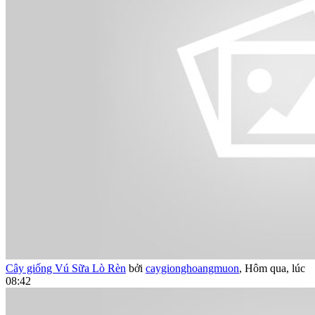
Cây giống Vú Sữa Lò Rèn
bởi
caygionghoangmuon
,
Hôm qua, lúc
08:42