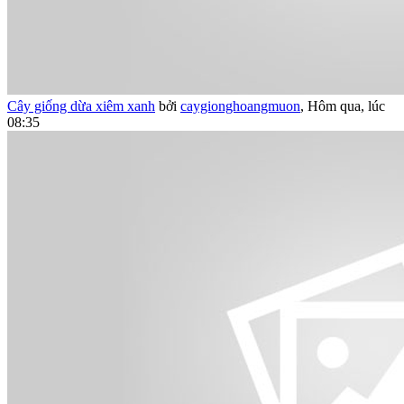
Cây giống dừa xiêm xanh
bởi
caygionghoangmuon
,
Hôm qua, lúc
08:35