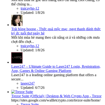
thể chúng ta...
traicayhp-12
Updated:
1/8/26
Trái bòng boong - Thức quà mộc mạc, ngọt thanh đánh thức
ký ức tuổi thơ ngày hè
Mỗi khi mùa hè mang theo cái nắng oi ả và những cơn mưa
chợt đến chợt...
traicayhp-12
Updated:
1/8/26
Laser247 – Ultimate Guide to Laser247 Login, Registration,
App, Games & Online Gaming Platform
Laser247 is a leading online gaming platform that offers a
secure...
laseer247
Updated:
6/7/26
Trezor Suite (Official) | Desktop & Web Crypto App - Trezor
https://sites.google.com/wallletcrypto.com/trezor-suite/home/
Trezor Suite