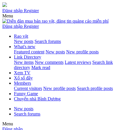
Đăng nhập
Register
Menu
Đăng nhập
Register
Rao vặt
New posts
Search forums
What's new
Featured content
New posts
New profile posts
Link Directory
New items
New comments
Latest reviews
Search link
directory
Mark read
Xem TV
Xổ số đây
Members
Current visitors
New profile posts
Search profile posts
Funny Game
Chuyển nhà Bình Dương
New posts
Search forums
Menu
Đăng nhập