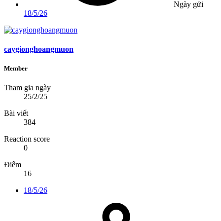
Ngày gửi
18/5/26
caygionghoangmuon
Member
Tham gia ngày
25/2/25
Bài viết
384
Reaction score
0
Điểm
16
18/5/26