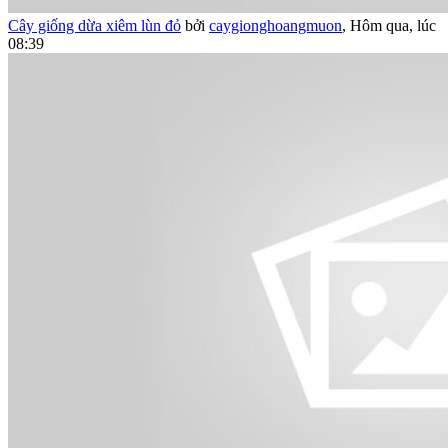
Cây giống dừa xiêm lùn đỏ
bởi
caygionghoangmuon
,
Hôm qua, lúc
08:39