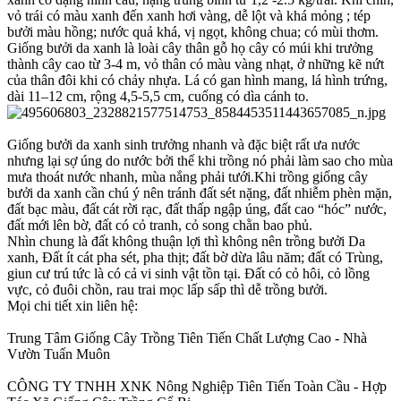
vỏ trái có màu xanh đến xanh hơi vàng, dễ lột và khá mỏng ; tép
bưởi màu hồng; nước quả khá, vị ngọt, không chua; có mùi thơm.
Giống bưởi da xanh là loài cây thân gỗ họ cây có múi khi trưởng
thành cây cao từ 3-4 m, vỏ thân có màu vàng nhạt, ở những kẽ nứt
của thân đôi khi có chảy nhựa. Lá có gan hình mang, lá hình trứng,
dài 11–12 cm, rộng 4,5-5,5 cm, cuống có dìa cánh to.
Giống bưởi da xanh sinh trưởng nhanh và đặc biệt rất ưa nước
nhưng lại sợ úng do nước bởi thế khi trồng nó phải làm sao cho mùa
mưa thoát nước nhanh, mùa nắng phải tưới.Khi trồng giống cây
bưởi da xanh cần chú ý nên tránh đất sét nặng, đất nhiễm phèn mặn,
đất bạc màu, đất cát rời rạc, đất thấp ngập úng, đất cao “hóc” nước,
đất mới lên bờ, đất có cỏ tranh, cỏ song chằn bao phủ.
Nhìn chung là đất không thuận lợi thì không nên trồng bưởi Da
xanh, Đất ít cát pha sét, pha thịt; đất bờ dừa lâu năm; đất có Trùng,
giun cư trú tức là có cả vi sinh vật tồn tại. Đất có cỏ hôi, cỏ lồng
vực, cỏ đuôi chồn, rau trai mọc lấp sấp thì dễ trồng bưởi.
Mọi chi tiết xin liên hệ:
Trung Tâm Giống Cây Trồng Tiên Tiến Chất Lượng Cao - Nhà
Vườn Tuấn Muôn
CÔNG TY TNHH XNK Nông Nghiệp Tiên Tiến Toàn Cầu - Hợp