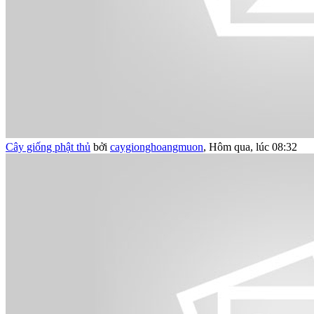
Cây giống phật thủ
bởi
caygionghoangmuon
,
Hôm qua, lúc 08:32