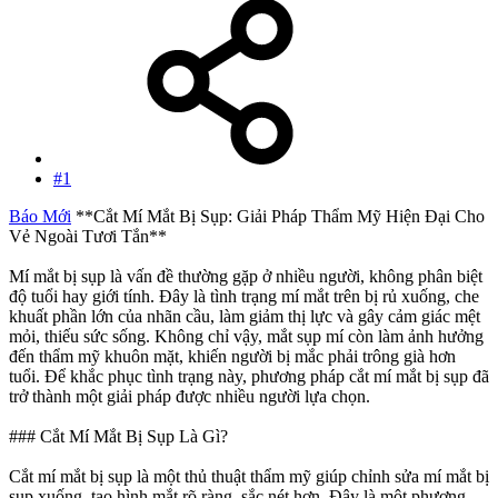
#1
Báo Mới
**Cắt Mí Mắt Bị Sụp: Giải Pháp Thẩm Mỹ Hiện Đại Cho
Vẻ Ngoài Tươi Tắn**
Mí mắt bị sụp là vấn đề thường gặp ở nhiều người, không phân biệt
độ tuổi hay giới tính. Đây là tình trạng mí mắt trên bị rủ xuống, che
khuất phần lớn của nhãn cầu, làm giảm thị lực và gây cảm giác mệt
mỏi, thiếu sức sống. Không chỉ vậy, mắt sụp mí còn làm ảnh hưởng
đến thẩm mỹ khuôn mặt, khiến người bị mắc phải trông già hơn
tuổi. Để khắc phục tình trạng này, phương pháp cắt mí mắt bị sụp đã
trở thành một giải pháp được nhiều người lựa chọn.
### Cắt Mí Mắt Bị Sụp Là Gì?
Cắt mí mắt bị sụp là một thủ thuật thẩm mỹ giúp chỉnh sửa mí mắt bị
sụp xuống, tạo hình mắt rõ ràng, sắc nét hơn. Đây là một phương