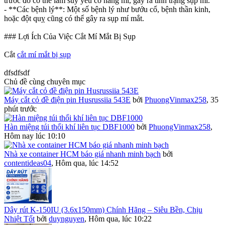
trước đó có thể làm suy yếu cơ nâng mi, gây ra tình trạng sụp mí.
- **Các bệnh lý**: Một số bệnh lý như bướu cổ, bệnh thần kinh,
hoặc đột quỵ cũng có thể gây ra sụp mí mắt.
### Lợi Ích Của Việc Cắt Mí Mắt Bị Sụp
Cắt
cắt mí mắt bị sụp
dfsdfsdf
Chủ đề cùng chuyên mục
Máy cắt cỏ đề điện pin Husrussiia 543E
bởi
PhuongVinmax258
,
35
phút trước
Hàn miệng túi thổi khí liên tục DBF1000
bởi
PhuongVinmax258
,
Hôm nay lúc 10:10
Nhà xe container HCM báo giá nhanh minh bạch
bởi
contentideas04
,
Hôm qua, lúc 14:52
Dây rút K-150IU (3.6x150mm) Chính Hãng – Siêu Bền, Chịu
Nhiệt Tốt
bởi
duynguyen
,
Hôm qua, lúc 10:22