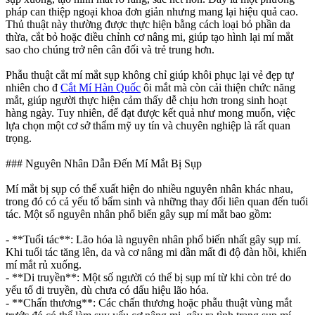
pháp can thiệp ngoại khoa đơn giản nhưng mang lại hiệu quả cao.
Thủ thuật này thường được thực hiện bằng cách loại bỏ phần da
thừa, cắt bỏ hoặc điều chỉnh cơ nâng mi, giúp tạo hình lại mí mắt
sao cho chúng trở nên cân đối và trẻ trung hơn.
Phẫu thuật cắt mí mắt sụp không chỉ giúp khôi phục lại vẻ đẹp tự
nhiên cho đ
Cắt Mí Hàn Quốc
ôi mắt mà còn cải thiện chức năng
mắt, giúp người thực hiện cảm thấy dễ chịu hơn trong sinh hoạt
hàng ngày. Tuy nhiên, để đạt được kết quả như mong muốn, việc
lựa chọn một cơ sở thẩm mỹ uy tín và chuyên nghiệp là rất quan
trọng.
### Nguyên Nhân Dẫn Đến Mí Mắt Bị Sụp
Mí mắt bị sụp có thể xuất hiện do nhiều nguyên nhân khác nhau,
trong đó có cả yếu tố bẩm sinh và những thay đổi liên quan đến tuổi
tác. Một số nguyên nhân phổ biến gây sụp mí mắt bao gồm:
- **Tuổi tác**: Lão hóa là nguyên nhân phổ biến nhất gây sụp mí.
Khi tuổi tác tăng lên, da và cơ nâng mi dần mất đi độ đàn hồi, khiến
mí mắt rủ xuống.
- **Di truyền**: Một số người có thể bị sụp mí từ khi còn trẻ do
yếu tố di truyền, dù chưa có dấu hiệu lão hóa.
- **Chấn thương**: Các chấn thương hoặc phẫu thuật vùng mắt