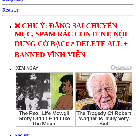
Register
❌ CHÚ Ý: ĐĂNG SAI CHUYÊN
MỤC, SPAM RÁC CONTENT, NỘI
DUNG CỜ BẠC👉 DELETE ALL +
BANNED VĨNH VIỄN
Rao vặt