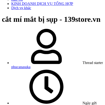
KINH DOANH DỊCH VỤ TỔNG HỢP
Dịch vụ khác
cắt mí mắt bị sụp - 139store.vn
Thread starter
phucanasuka
Ngày gửi