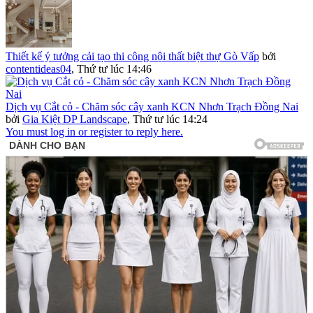
Thiết kế ý tưởng cải tạo thi công nội thất biệt thự Gò Vấp
bởi
contentideas04
,
Thứ tư lúc 14:46
Dịch vụ Cắt cỏ - Chăm sóc cây xanh KCN Nhơn Trạch Đồng Nai
bởi
Gia Kiệt DP Landscape
,
Thứ tư lúc 14:24
You must log in or register to reply here.