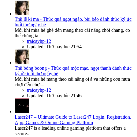
Trái lê ki ma - Thức quà ngọt ngào, bùi béo đánh thức ký ức
tuổi thơ ngày hè
Mỗi khi mùa hè ghé đến mang theo cái nắng chói chang, cơ
thể chúng ta...
traicayhp-12
Updated:
Thứ bảy lúc 21:54
Trái bòng boong - Thức quà mộc mạc, ngọt thanh đánh thức
ký ức tuổi thơ ngày hè
Mỗi khi mùa hè mang theo cái nắng oi ả và những cơn mưa
chợt đến chợt...
traicayhp-12
Updated:
Thứ bảy lúc 21:46
Laser247 – Ultimate Guide to Laser247 Login, Registration,
App, Games & Online Gaming Platform
Laser247 is a leading online gaming platform that offers a
secure...