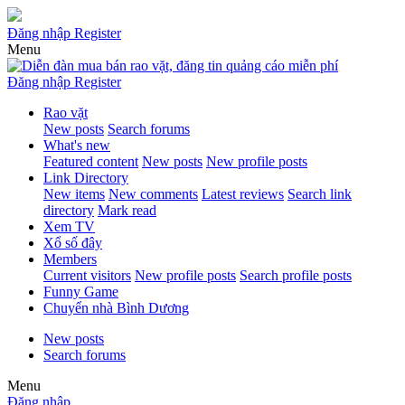
Đăng nhập
Register
Menu
Đăng nhập
Register
Rao vặt
New posts
Search forums
What's new
Featured content
New posts
New profile posts
Link Directory
New items
New comments
Latest reviews
Search link
directory
Mark read
Xem TV
Xổ số đây
Members
Current visitors
New profile posts
Search profile posts
Funny Game
Chuyển nhà Bình Dương
New posts
Search forums
Menu
Đăng nhập