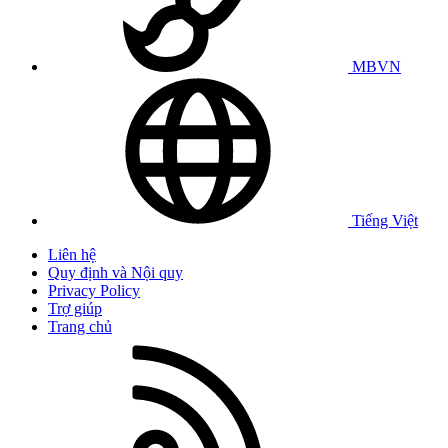
MBVN
Tiếng Việt
Liên hệ
Quy định và Nội quy
Privacy Policy
Trợ giúp
Trang chủ