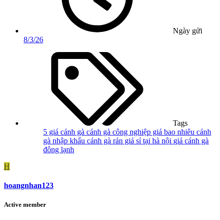
Ngày gửi
8/3/26
Tags
5 giá cánh gà
cánh gà công nghiệp giá bao nhiêu
cánh
gà nhập khẩu
cánh gà rán giá sỉ tại hà nội
giá cánh gà
đông lạnh
H
hoangnhan123
Active member