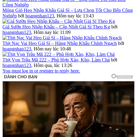
Móng Giò Heo Nhập Khẩu Giá Sỉ – Lựa Chọn Tốt Cho Bếp Công
Nghiệp
bởi
hoangnhan123
,
Hôm nay lúc 13:43
Giá Sườn Heo Nhập Khẩu – Cập Nhật Giá Sỉ Theo Kg
bởi
hoangnhan123
,
Hôm nay lúc 11:09
Thịt Nạc Vai Heo Giá Sỉ – Hàng Nhập Khẩu Chính Ngạch
bởi
hoangnhan123
,
Hôm nay lúc 10:48
Thịt Vụn Trâu Mã 222 – Phù Hợp Xào, Kho, Làm Chả
bởi
hoangnhan123
,
Hôm qua, lúc 13:26
You must log in or register to reply here.