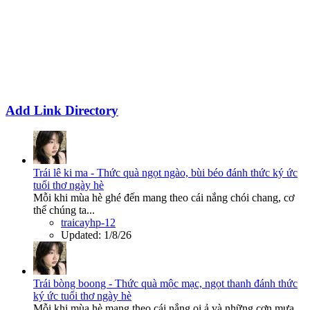
Add Link Directory
Trái lê ki ma - Thức quà ngọt ngào, bùi béo đánh thức ký ức
tuổi thơ ngày hè
Mỗi khi mùa hè ghé đến mang theo cái nắng chói chang, cơ
thể chúng ta...
traicayhp-12
Updated:
1/8/26
Trái bòng boong - Thức quà mộc mạc, ngọt thanh đánh thức
ký ức tuổi thơ ngày hè
Mỗi khi mùa hè mang theo cái nắng oi ả và những cơn mưa