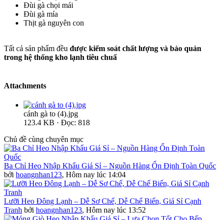
Đùi gà chọi mái
Đùi gà mía
Thịt gà nguyên con
Tất cả sản phẩm đều
được kiểm soát chất lượng và bảo quản
trong hệ thống kho lạnh tiêu chuẩ
Attachments
cánh gà to (4).jpg
123.4 KB · Đọc: 818
Chủ đề cùng chuyên mục
Ba Chỉ Heo Nhập Khẩu Giá Sỉ – Nguồn Hàng Ổn Định Toàn Quốc
bởi
hoangnhan123
,
Hôm nay lúc 14:04
Lưỡi Heo Đông Lạnh – Dễ Sơ Chế, Dễ Chế Biến, Giá Sỉ Cạnh
Tranh
bởi
hoangnhan123
,
Hôm nay lúc 13:52