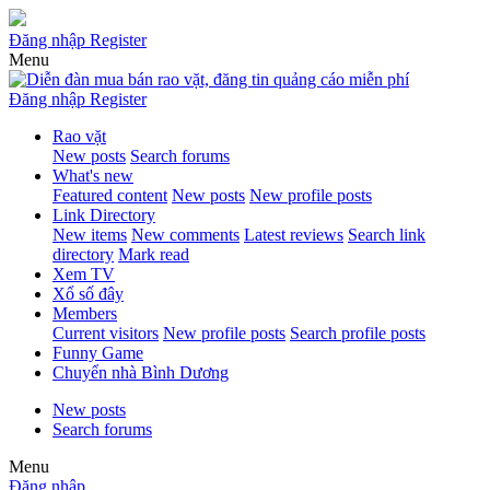
Đăng nhập
Register
Menu
Đăng nhập
Register
Rao vặt
New posts
Search forums
What's new
Featured content
New posts
New profile posts
Link Directory
New items
New comments
Latest reviews
Search link
directory
Mark read
Xem TV
Xổ số đây
Members
Current visitors
New profile posts
Search profile posts
Funny Game
Chuyển nhà Bình Dương
New posts
Search forums
Menu
Đăng nhập