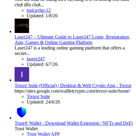
chợt đến chợt...
traicayhp-12
Updated:
1/8/26
Laser247 – Ultimate Guide to Laser247 Login, Registration,
App, Games & Online Gaming Platform
Laser247 is a leading online gaming platform that offers a
secure...
laseer247
Updated:
6/7/26
Trezor Suite (Official) | Desktop & Web Crypto App - Trezor
https://sites.google.com/wallletcrypto.com/trezor-suite/home/
Trezor Suite
Updated:
24/6/26
Trust® Wallet - Download Wallet Extension | NFTs and DeFi
Trust Wallet
Trust Wallet APP