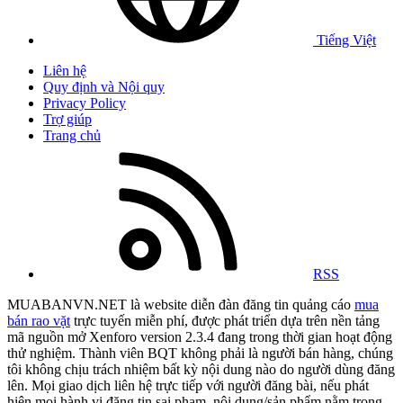
Tiếng Việt
Liên hệ
Quy định và Nội quy
Privacy Policy
Trợ giúp
Trang chủ
RSS
MUABANVN.NET là website diễn đàn đăng tin quảng cáo
mua
bán rao vặt
trực tuyến miễn phí, được phát triển dựa trên nền tảng
mã nguồn mở Xenforo version 2.3.4 đang trong thời gian hoạt động
thử nghiệm. Thành viên BQT không phải là người bán hàng, chúng
tôi không chịu trách nhiệm bất kỳ nội dung nào do người dùng đăng
lên. Mọi giao dịch liên hệ trực tiếp với người đăng bài, nếu phát
hiện mọi hành vi đăng tin sai phạm, nội dung/sản phẩm nằm trong