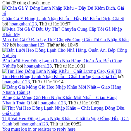
Chủ đề cùng chuyên mục
Chân Gà Ý Đông Lạnh Nhập Khẩu – Đầy Đủ Kiểm Dịch, Giá Sỉ
bởi
hoangnhan123
,
Thứ tư lúc 10:57
Mua Tỏi Gà Ở Đâu Uy Tín? Chuyên Cung Cấp Tỏi Gà Nhập Khẩu
Mỹ
bởi
hoangnhan123
,
Thứ tư lúc 10:45
Bán Lưỡi Heo Đông Lạnh Cho Nhà Hàng, Quán Ăn, Bếp Công
Nghiệp
bởi
hoangnhan123
,
Thứ tư lúc 10:31
Tim Heo Đông Lạnh Nhập Khẩu – Chất Lượng Cao, Giá Tốt
bởi
hoangnhan123
,
Thứ tư lúc 10:14
Bảng Giá Móng Giò Heo Nhập Khẩu Mới Nhất – Giao Hàng
Nhanh Toàn Q
bởi
hoangnhan123
,
Thứ tư lúc 10:02
Thịt Vai Heo Đông Lạnh Nhập Khẩu – Chất Lượng Đồng Đều, Giá
Cạnh
bởi
hoangnhan123
,
Thứ tư lúc 09:52
You must log in or register to reply here.