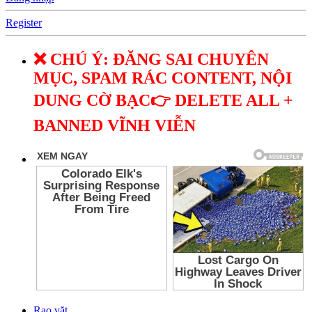
Register
❌ CHÚ Ý: ĐĂNG SAI CHUYÊN
MỤC, SPAM RÁC CONTENT, NỘI
DUNG CỜ BẠC👉 DELETE ALL +
BANNED VĨNH VIỄN
Rao vặt