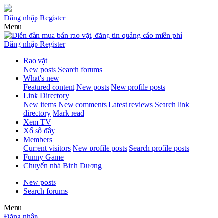
Đăng nhập
Register
Menu
Đăng nhập
Register
Rao vặt
New posts
Search forums
What's new
Featured content
New posts
New profile posts
Link Directory
New items
New comments
Latest reviews
Search link
directory
Mark read
Xem TV
Xổ số đây
Members
Current visitors
New profile posts
Search profile posts
Funny Game
Chuyển nhà Bình Dương
New posts
Search forums
Menu
Đăng nhập