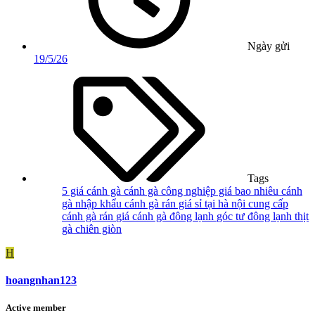
Ngày gửi
19/5/26
Tags
5 giá cánh gà
cánh gà công nghiệp giá bao nhiêu
cánh
gà nhập khẩu
cánh gà rán giá sỉ tại hà nội
cung cấp
cánh gà rán
giá cánh gà đông lạnh
góc tư đông lạnh
thịt
gà chiên giòn
H
hoangnhan123
Active member