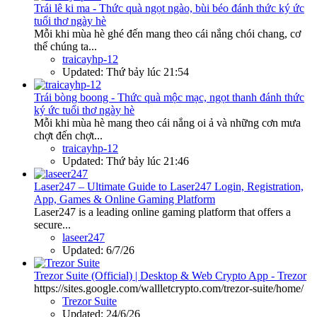
Trái lê ki ma - Thức quà ngọt ngào, bùi béo đánh thức ký ức
tuổi thơ ngày hè
Mỗi khi mùa hè ghé đến mang theo cái nắng chói chang, cơ
thể chúng ta...
traicayhp-12
Updated:
Thứ bảy lúc 21:54
Trái bòng boong - Thức quà mộc mạc, ngọt thanh đánh thức
ký ức tuổi thơ ngày hè
Mỗi khi mùa hè mang theo cái nắng oi ả và những cơn mưa
chợt đến chợt...
traicayhp-12
Updated:
Thứ bảy lúc 21:46
Laser247 – Ultimate Guide to Laser247 Login, Registration,
App, Games & Online Gaming Platform
Laser247 is a leading online gaming platform that offers a
secure...
laseer247
Updated:
6/7/26
Trezor Suite (Official) | Desktop & Web Crypto App - Trezor
https://sites.google.com/wallletcrypto.com/trezor-suite/home/
Trezor Suite
Updated:
24/6/26