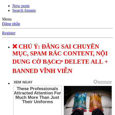
New posts
Search forums
Menu
Đăng nhập
Register
❌ CHÚ Ý: ĐĂNG SAI CHUYÊN
MỤC, SPAM RÁC CONTENT, NỘI
DUNG CỜ BẠC👉 DELETE ALL +
BANNED VĨNH VIỄN