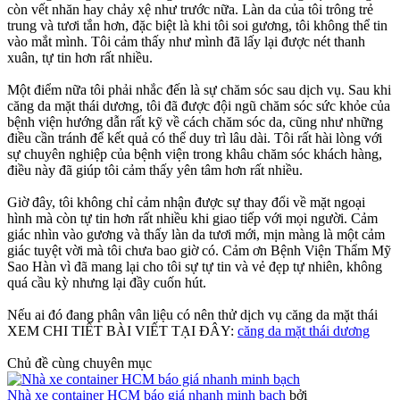
còn vết nhăn hay chảy xệ như trước nữa. Làn da của tôi trông trẻ
trung và tươi tắn hơn, đặc biệt là khi tôi soi gương, tôi không thể tin
vào mắt mình. Tôi cảm thấy như mình đã lấy lại được nét thanh
xuân, tự tin hơn rất nhiều.
Một điểm nữa tôi phải nhắc đến là sự chăm sóc sau dịch vụ. Sau khi
căng da mặt thái dương, tôi đã được đội ngũ chăm sóc sức khỏe của
bệnh viện hướng dẫn rất kỹ về cách chăm sóc da, cũng như những
điều cần tránh để kết quả có thể duy trì lâu dài. Tôi rất hài lòng với
sự chuyên nghiệp của bệnh viện trong khâu chăm sóc khách hàng,
điều này đã giúp tôi cảm thấy yên tâm hơn rất nhiều.
Giờ đây, tôi không chỉ cảm nhận được sự thay đổi về mặt ngoại
hình mà còn tự tin hơn rất nhiều khi giao tiếp với mọi người. Cảm
giác nhìn vào gương và thấy làn da tươi mới, mịn màng là một cảm
giác tuyệt vời mà tôi chưa bao giờ có. Cảm ơn Bệnh Viện Thẩm Mỹ
Sao Hàn vì đã mang lại cho tôi sự tự tin và vẻ đẹp tự nhiên, không
quá cầu kỳ nhưng lại đầy cuốn hút.
Nếu ai đó đang phân vân liệu có nên thử dịch vụ căng da mặt thái
XEM CHI TIẾT BÀI VIẾT TẠI ĐÂY:
căng da mặt thái dương
Chủ đề cùng chuyên mục
Nhà xe container HCM báo giá nhanh minh bạch
bởi