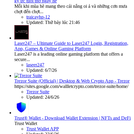
ký ức tuổi thơ ngày hè
Mỗi khi mùa hè mang theo cái nắng oi ả và những cơn mưa
chợt đến chợt...
traicayhp-12
Updated:
Thứ bảy lúc 21:46
Laser247 – Ultimate Guide to Laser247 Login, Registration,
App, Games & Online Gaming Platform
Laser247 is a leading online gaming platform that offers a
secure...
laseer247
Updated:
6/7/26
Trezor Suite (Official) | Desktop & Web Crypto App - Trezor
https://sites.google.com/wallletcrypto.com/trezor-suite/home/
Trezor Suite
Updated:
24/6/26
Trust® Wallet - Download Wallet Extension | NFTs and DeFi
Trust Wallet
Trust Wallet APP