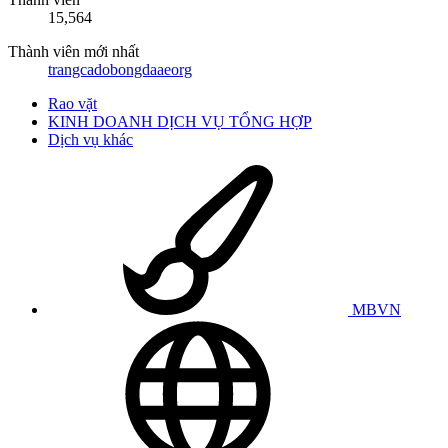
15,564
Thành viên mới nhất
trangcadobongdaaeorg
Rao vặt
KINH DOANH DỊCH VỤ TỔNG HỢP
Dịch vụ khác
MBVN