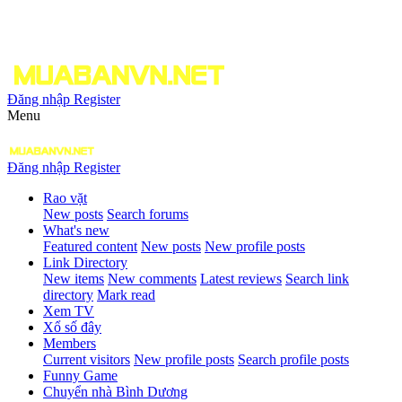
Đăng nhập
Register
Menu
Đăng nhập
Register
Rao vặt
New posts
Search forums
What's new
Featured content
New posts
New profile posts
Link Directory
New items
New comments
Latest reviews
Search link
directory
Mark read
Xem TV
Xổ số đây
Members
Current visitors
New profile posts
Search profile posts
Funny Game
Chuyển nhà Bình Dương