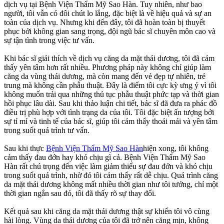
dịch vụ tại Bệnh Viện Thẩm Mỹ Sao Hàn. Tuy nhiên, như bao
người, tôi vẫn có đôi chút lo lắng, đặc biệt là về hiệu quả và sự an
toàn của dịch vụ. Nhưng khi đến đây, tôi đã hoàn toàn bị thuyết
phục bởi không gian sang trọng, đội ngũ bác sĩ chuyên môn cao và
sự tận tình trong việc tư vấn.
Khi bác sĩ giải thích về dịch vụ căng da mặt thái dương, tôi đã cảm
thấy yên tâm hơn rất nhiều. Phương pháp này không chỉ giúp làm
căng da vùng thái dương, mà còn mang đến vẻ đẹp tự nhiên, trẻ
trung mà không cần phẫu thuật. Đây là điểm tôi cực kỳ ưng ý vì tôi
không muốn trải qua những thủ tục phẫu thuật phức tạp và thời gian
hồi phục lâu dài. Sau khi thảo luận chi tiết, bác sĩ đã đưa ra phác đồ
điều trị phù hợp với tình trạng da của tôi. Tôi đặc biệt ấn tượng bởi
sự tỉ mỉ và tinh tế của bác sĩ, giúp tôi cảm thấy thoải mái và yên tâm
trong suốt quá trình tư vấn.
Sau khi thực
Bệnh Viện Thẩm Mỹ Sao Hàn
hiện xong, tôi không
cảm thấy đau đớn hay khó chịu gì cả. Bệnh Viện Thẩm Mỹ Sao
Hàn rất chú trọng đến việc làm giảm thiểu sự đau đớn và khó chịu
trong suốt quá trình, nhờ đó tôi cảm thấy rất dễ chịu. Quá trình căng
da mặt thái dương không mất nhiều thời gian như tôi tưởng, chỉ một
thời gian ngắn sau đó, tôi đã thấy rõ sự thay đổi.
Kết quả sau khi căng da mặt thái dương thật sự khiến tôi vô cùng
hài lòng. Vùng da thái dương của tôi đã trở nên căng mịn, không