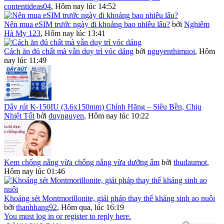
contentideas04
,
Hôm nay lúc 14:52
Nên mua eSIM trước ngày đi khoảng bao nhiêu lâu?
bởi
Nghiêm
Hà My 123
,
Hôm nay lúc 13:41
Cách ăn đủ chất mà vẫn duy trì vóc dáng
bởi
nguyenthimuoi
,
Hôm
nay lúc 11:49
Dây rút K-150IU (3.6x150mm) Chính Hãng – Siêu Bền, Chịu
Nhiệt Tốt
bởi
duynguyen
,
Hôm nay lúc 10:22
Kem chống nắng vừa chống nắng vừa dưỡng ẩm
bởi
thudaumot
,
Hôm nay lúc 01:46
Khoáng sét Montmorillonite, giải pháp thay thế kháng sinh ao nuôi
bởi
thanhhang92
,
Hôm qua, lúc 16:19
You must log in or register to reply here.