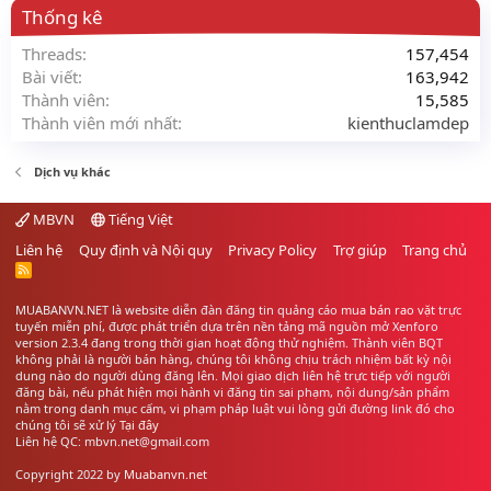
Thống kê
Threads
157,454
Bài viết
163,942
Thành viên
15,585
Thành viên mới nhất
kienthuclamdep
Dịch vụ khác
MBVN
Tiếng Việt
Liên hệ
Quy định và Nội quy
Privacy Policy
Trợ giúp
Trang chủ
R
S
S
MUABANVN.NET là website diễn đàn đăng tin quảng cáo
mua bán rao vặt
trực
tuyến miễn phí, được phát triển dựa trên nền tảng mã nguồn mở Xenforo
version 2.3.4 đang trong thời gian hoạt động thử nghiệm. Thành viên BQT
không phải là người bán hàng, chúng tôi không chịu trách nhiệm bất kỳ nội
dung nào do người dùng đăng lên. Mọi giao dịch liên hệ trực tiếp với người
đăng bài, nếu phát hiện mọi hành vi đăng tin sai phạm, nội dung/sản phẩm
nằm trong danh mục cấm, vi phạm pháp luật vui lòng gửi đường link đó cho
chúng tôi sẽ xử lý
Tại đây
Liên hệ QC: mbvn.net@gmail.com
Copyright 2022 by
Muabanvn.net