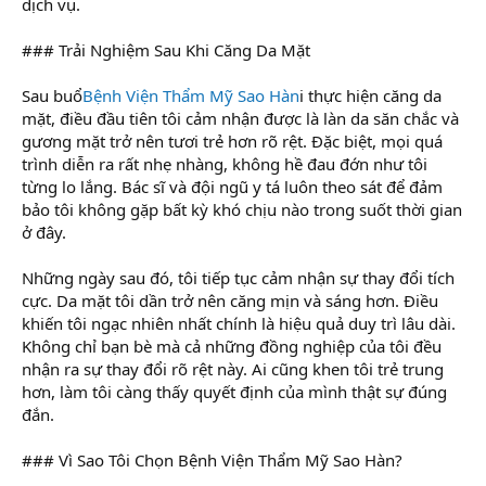
dịch vụ.
### Trải Nghiệm Sau Khi Căng Da Mặt
Sau buổ
Bệnh Viện Thẩm Mỹ Sao Hàn
i thực hiện căng da
mặt, điều đầu tiên tôi cảm nhận được là làn da săn chắc và
gương mặt trở nên tươi trẻ hơn rõ rệt. Đặc biệt, mọi quá
trình diễn ra rất nhẹ nhàng, không hề đau đớn như tôi
từng lo lắng. Bác sĩ và đội ngũ y tá luôn theo sát để đảm
bảo tôi không gặp bất kỳ khó chịu nào trong suốt thời gian
ở đây.
Những ngày sau đó, tôi tiếp tục cảm nhận sự thay đổi tích
cực. Da mặt tôi dần trở nên căng mịn và sáng hơn. Điều
khiến tôi ngạc nhiên nhất chính là hiệu quả duy trì lâu dài.
Không chỉ bạn bè mà cả những đồng nghiệp của tôi đều
nhận ra sự thay đổi rõ rệt này. Ai cũng khen tôi trẻ trung
hơn, làm tôi càng thấy quyết định của mình thật sự đúng
đắn.
### Vì Sao Tôi Chọn Bệnh Viện Thẩm Mỹ Sao Hàn?