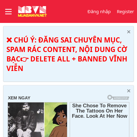
Đăng nhập
Register
❌ CHÚ Ý: ĐĂNG SAI CHUYÊN MỤC,
SPAM RÁC CONTENT, NỘI DUNG CỜ
BẠC👉 DELETE ALL + BANNED VĨNH
VIỄN