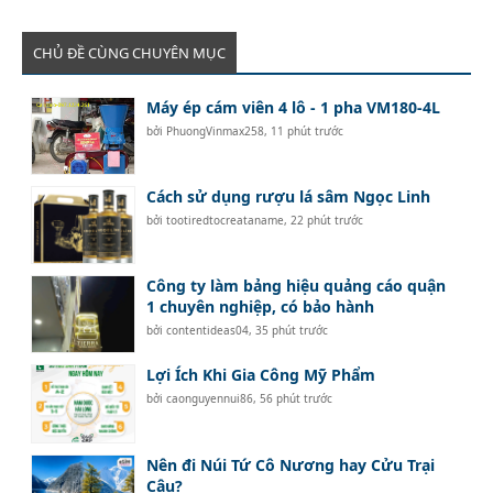
CHỦ ĐỀ CÙNG CHUYÊN MỤC
Máy ép cám viên 4 lô - 1 pha VM180-4L
bởi
PhuongVinmax258
,
11 phút trước
Cách sử dụng rượu lá sâm Ngọc Linh
bởi
tootiredtocreataname
,
22 phút trước
Công ty làm bảng hiệu quảng cáo quận
1 chuyên nghiệp, có bảo hành
bởi
contentideas04
,
35 phút trước
Lợi Ích Khi Gia Công Mỹ Phẩm
bởi
caonguyennui86
,
56 phút trước
Nên đi Núi Tứ Cô Nương hay Cửu Trại
Câu?