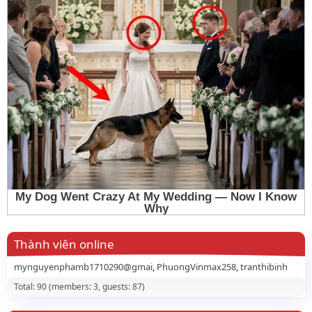
Thành viên online
mynguyenphamb1710290@gmai
PhuongVinmax258
tranthibinh
Total: 90 (members: 3, guests: 87)