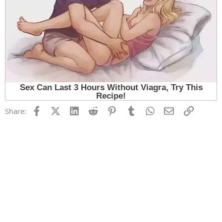
Facebook
X (Twitter)
LinkedIn
Reddit
Pinterest
Tumblr
WhatsApp
Email
Link
Share: