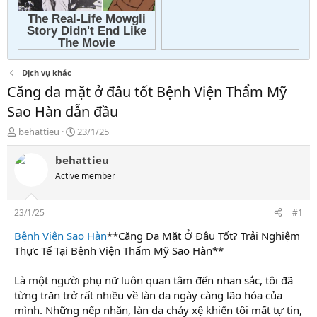
Dịch vụ khác
Căng da mặt ở đâu tốt Bệnh Viện Thẩm Mỹ
Sao Hàn dẫn đầu
T
N
behattieu
23/1/25
h
g
r
à
behattieu
e
y
Active member
a
g
d
ử
s
i
23/1/25
#1
t
a
Bệnh Viện Sao Hàn
**Căng Da Mặt Ở Đâu Tốt? Trải Nghiệm
r
Thực Tế Tại Bệnh Viện Thẩm Mỹ Sao Hàn**
t
e
Là một người phụ nữ luôn quan tâm đến nhan sắc, tôi đã
r
từng trăn trở rất nhiều về làn da ngày càng lão hóa của
mình. Những nếp nhăn, làn da chảy xệ khiến tôi mất tự tin,