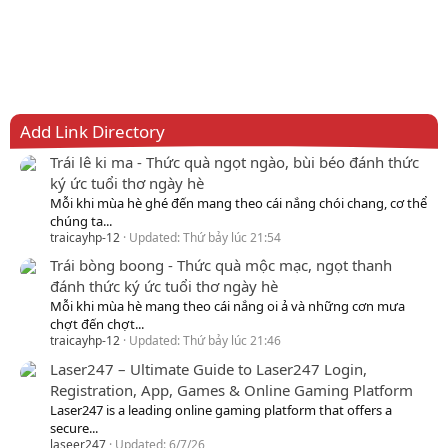
Add Link Directory
Trái lê ki ma - Thức quà ngọt ngào, bùi béo đánh thức
ký ức tuổi thơ ngày hè
Mỗi khi mùa hè ghé đến mang theo cái nắng chói chang, cơ thể
chúng ta...
traicayhp-12
Updated:
Thứ bảy lúc 21:54
Trái bòng boong - Thức quà mộc mạc, ngọt thanh
đánh thức ký ức tuổi thơ ngày hè
Mỗi khi mùa hè mang theo cái nắng oi ả và những cơn mưa
chợt đến chợt...
traicayhp-12
Updated:
Thứ bảy lúc 21:46
Laser247 – Ultimate Guide to Laser247 Login,
Registration, App, Games & Online Gaming Platform
Laser247 is a leading online gaming platform that offers a
secure...
laseer247
Updated:
6/7/26