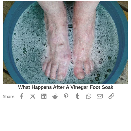
Facebook
X (Twitter)
LinkedIn
Reddit
Pinterest
Tumblr
WhatsApp
Email
Link
Share: