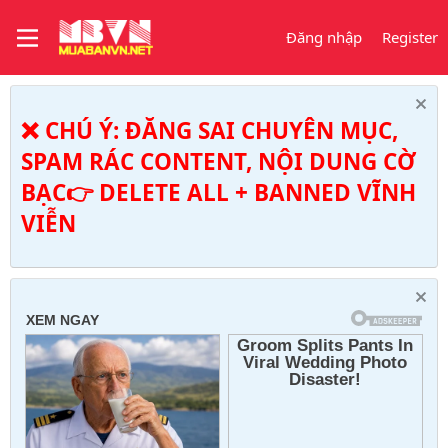
Đăng nhập
Register
❌ CHÚ Ý: ĐĂNG SAI CHUYÊN MỤC,
SPAM RÁC CONTENT, NỘI DUNG CỜ
BẠC👉 DELETE ALL + BANNED VĨNH
VIỄN