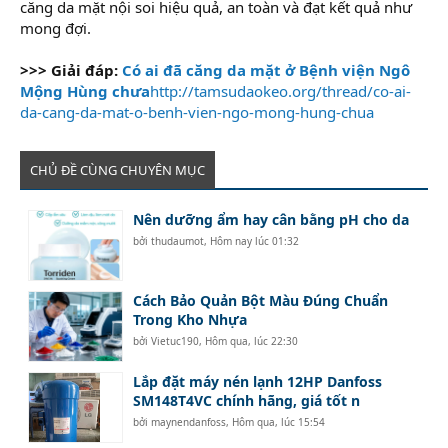
căng da mặt nội soi hiệu quả, an toàn và đạt kết quả như
mong đợi.
>>> Giải đáp:
Có ai đã căng da mặt ở Bệnh viện Ngô
Mộng Hùng chưa
http://tamsudaokeo.org/thread/co-ai-
da-cang-da-mat-o-benh-vien-ngo-mong-hung-chua
CHỦ ĐỀ CÙNG CHUYÊN MỤC
Nên dưỡng ẩm hay cân bằng pH cho da
bởi
thudaumot
,
Hôm nay lúc 01:32
Cách Bảo Quản Bột Màu Đúng Chuẩn
Trong Kho Nhựa
bởi
Vietuc190
,
Hôm qua, lúc 22:30
Lắp đặt máy nén lạnh 12HP Danfoss
SM148T4VC chính hãng, giá tốt n
bởi
maynendanfoss
,
Hôm qua, lúc 15:54