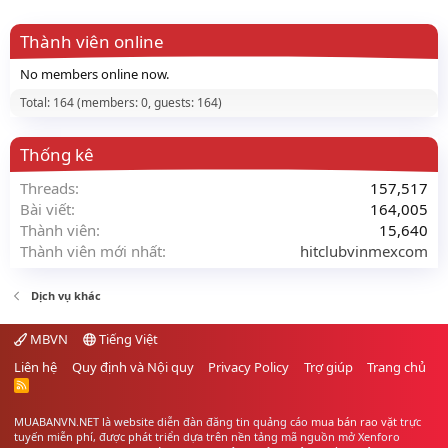
Thành viên online
No members online now.
Total: 164 (members: 0, guests: 164)
Thống kê
Threads
157,517
Bài viết
164,005
Thành viên
15,640
Thành viên mới nhất
hitclubvinmexcom
Dịch vụ khác
MBVN
Tiếng Việt
Liên hệ
Quy định và Nội quy
Privacy Policy
Trợ giúp
Trang chủ
R
S
S
MUABANVN.NET là website diễn đàn đăng tin quảng cáo
mua bán rao vặt
trực
tuyến miễn phí, được phát triển dựa trên nền tảng mã nguồn mở Xenforo