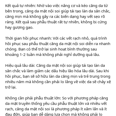
Kết quả tự nhiên: Nhờ vào việc nâng cơ và kéo căng da từ
bên trong, căng da mặt nội soi giúp tái tạo làn da săn chắc,
căng mịn mà không gây ra các biến dạng hay vết sẹo rõ
ràng. Kết quả sau phẫu thuật rất tự nhiên, không bị cứng
hay gượng gạo.
Thời gian hồi phục nhanh: Với các vết rạch nhỏ, quá trình
hồi phục sau phẫu thuật căng da mặt nội soi diễn ra nhanh
chóng. Bạn có thể trở lại sinh hoạt bình thường sau
khoảng 1-2 tuần mà không phải nghỉ dưỡng quá lâu.
Hiệu quả lâu dài: Căng da mặt nội soi giúp tái tạo làn da
săn chắc và làm giảm các dấu hiệu lão hóa lâu dài. Sau khi
hồi phục, bạn sẽ sở hữu làn da căng mịn và trẻ trung trong
nhiều năm mà không cần phải lo lắng về việc da sẽ chảy xệ
trở lại.
Không cần phải phẫu thuật lớn: So với phương pháp căng
da mặt truyền thống yêu cầu phẫu thuật lớn và nhiều vết
rạch, căng da mặt nội soi là phương pháp ít xâm lấn và ít
đau đớn, giúp bạn dễ dàng lựa chọn mà không phải lo