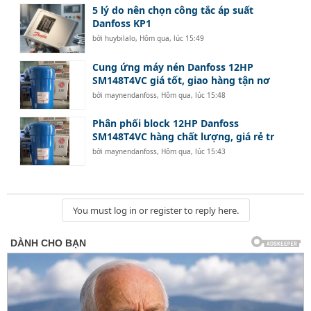
5 lý do nên chọn công tắc áp suất
Danfoss KP1
bởi
huybilalo
,
Hôm qua, lúc 15:49
Cung ứng máy nén Danfoss 12HP
SM148T4VC giá tốt, giao hàng tận nơ
bởi
maynendanfoss
,
Hôm qua, lúc 15:48
Phân phối block 12HP Danfoss
SM148T4VC hàng chất lượng, giá rẻ tr
bởi
maynendanfoss
,
Hôm qua, lúc 15:43
You must log in or register to reply here.