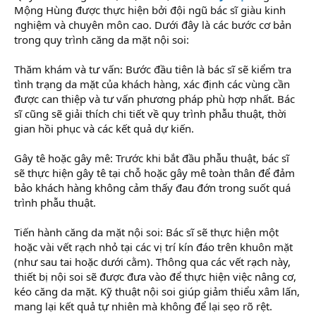
Mộng Hùng được thực hiện bởi đội ngũ bác sĩ giàu kinh
nghiệm và chuyên môn cao. Dưới đây là các bước cơ bản
trong quy trình căng da mặt nội soi:
Thăm khám và tư vấn: Bước đầu tiên là bác sĩ sẽ kiểm tra
tình trạng da mặt của khách hàng, xác định các vùng cần
được can thiệp và tư vấn phương pháp phù hợp nhất. Bác
sĩ cũng sẽ giải thích chi tiết về quy trình phẫu thuật, thời
gian hồi phục và các kết quả dự kiến.
Gây tê hoặc gây mê: Trước khi bắt đầu phẫu thuật, bác sĩ
sẽ thực hiện gây tê tại chỗ hoặc gây mê toàn thân để đảm
bảo khách hàng không cảm thấy đau đớn trong suốt quá
trình phẫu thuật.
Tiến hành căng da mặt nội soi: Bác sĩ sẽ thực hiện một
hoặc vài vết rạch nhỏ tại các vị trí kín đáo trên khuôn mặt
(như sau tai hoặc dưới cằm). Thông qua các vết rạch này,
thiết bị nội soi sẽ được đưa vào để thực hiện việc nâng cơ,
kéo căng da mặt. Kỹ thuật nội soi giúp giảm thiểu xâm lấn,
mang lại kết quả tự nhiên mà không để lại sẹo rõ rệt.