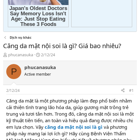
Dịch vụ khác
Căng da mặt nội soi là gì? Giá bao nhiêu?
T
N
phucanasuka
2/12/24
h
g
r
à
phucanasuka
P
e
y
Active member
a
g
d
ử
s
i
2/12/24
#1
t
a
Căng da mặt là một phương pháp làm đẹp phổ biến nhằm
r
cải thiện tình trạng lão hóa da, giúp gương mặt trông trẻ
t
trung và tươi tắn hơn. Trong đó, căng da mặt nội soi là một
e
kỹ thuật tiên tiến, an toàn và hiệu quả đang được nhiều chị
r
em lựa chọn. Vậy
căng da mặt nội soi là gì
và phương
pháp này mang lại lợi ích gì? Hãy cùng Bệnh Viện Thẩm
Mỹ Ngô Mộng Hùng tìm hiểu chi tiết về phương pháp này