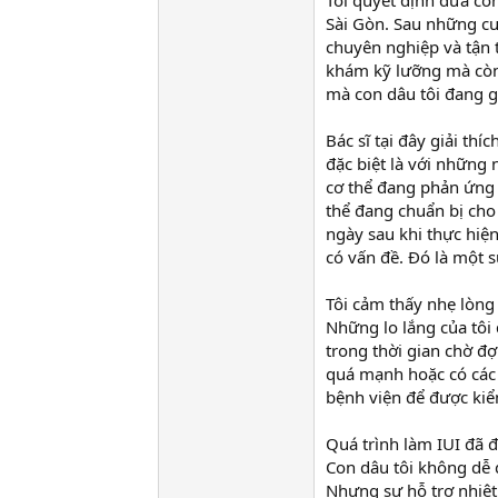
Tôi quyết định đưa co
Sài Gòn. Sau những cu
chuyên nghiệp và tận 
khám kỹ lưỡng mà còn 
mà con dâu tôi đang g
Bác sĩ tại đây giải th
đặc biệt là với những
cơ thể đang phản ứng v
thể đang chuẩn bị cho 
ngày sau khi thực hiệ
có vấn đề. Đó là một s
Tôi cảm thấy nhẹ lòng 
Những lo lắng của tôi
trong thời gian chờ đợ
quá mạnh hoặc có các 
bệnh viện để được kiể
Quá trình làm IUI đã để
Con dâu tôi không dễ 
Nhưng sự hỗ trợ nhiệt 