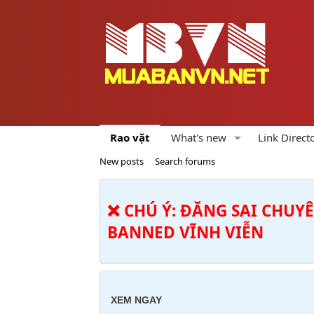
Rao vặt
What's new
Link Direct
New posts
Search forums
❌ CHÚ Ý: ĐĂNG SAI CHUY
BANNED VĨNH VIỄN