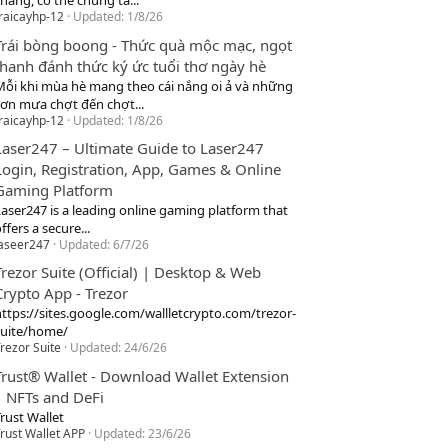
hang, cơ thể chúng ta...
raicayhp-12
Updated:
1/8/26
Trái bòng boong - Thức quà mộc mạc, ngọt
thanh đánh thức ký ức tuổi thơ ngày hè
Mỗi khi mùa hè mang theo cái nắng oi ả và những
cơn mưa chợt đến chợt...
raicayhp-12
Updated:
1/8/26
Laser247 – Ultimate Guide to Laser247
Login, Registration, App, Games & Online
Gaming Platform
Laser247 is a leading online gaming platform that
ffers a secure...
laseer247
Updated:
6/7/26
Trezor Suite (Official) | Desktop & Web
Crypto App - Trezor
https://sites.google.com/wallletcrypto.com/trezor-
suite/home/
rezor Suite
Updated:
24/6/26
Trust® Wallet - Download Wallet Extension
| NFTs and DeFi
rust Wallet
rust Wallet APP
Updated:
23/6/26