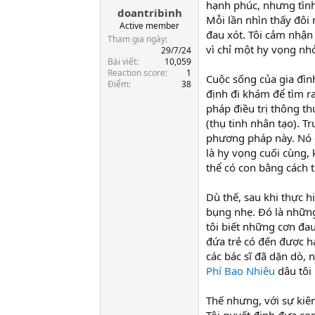
hạnh phúc, nhưng tình
doantribinh
a
Mỗi lần nhìn thấy đôi 
r
Active member
đau xót. Tôi cảm nhận
t
Tham gia ngày
vì chỉ một hy vọng nh
e
29/7/24
Bài viết
10,059
r
Reaction score
1
Cuộc sống của gia đình
Điểm
38
định đi khám để tìm r
pháp điều trị thông t
(thụ tinh nhân tạo). T
phương pháp này. Nó 
là hy vọng cuối cùng, 
thể có con bằng cách t
Dù thế, sau khi thực h
bụng nhẹ. Đó là những
tôi biết những cơn đau 
đứa trẻ có đến được h
các bác sĩ đã dặn dò,
Phí Bao Nhiêu
dâu tôi 
Thế nhưng, với sự kiê