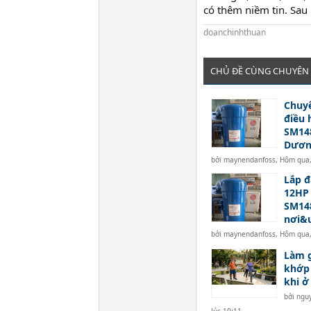
có thêm niềm tin. Sau
doanchinhthuan
CHỦ ĐỀ CÙNG CHUYÊN
Chuyê
điều 
SM148
Dươn
bởi
maynendanfoss
,
Hôm qua,
Lắp đ
12HP
SM14
nơi&u
bởi
maynendanfoss
,
Hôm qua,
Làm 
khớp 
khi ở
bởi
ngu