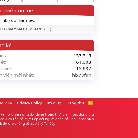
h viên online
mbers online now.
 211 (members: 0, guests: 211)
ng kê
ads
157,515
iết
164,003
h viên
15,637
h viên mới nhất
hlx79fun
Nội quy
Privacy Policy
Trợ giúp
Trang chủ
R
S
S
Xenforo version 2.3.4 đang trong thời gian hoạt động thử
 dịch liên hệ trực tiếp với người đăng bài, nếu phát hiện
 đó cho chúng tôi sẽ xử lý
Tại đây