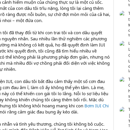
c
 cảnh hiếm muộn của chúng thực sự là một cú sốc.
t
mắt của con dâu tôi trĩu nặng, lòng tôi lại càng thêm
 rõ ràng được nỗi buồn, sự chờ đợi mòn mỏi của cả hai,
ỏ nhoi – một đứa con.
 tôi đã thay đổi từ khi con trai tôi và con dâu quyết
t
a nguyên nhân. Sau nhiều lần thử nghiệm các phương
hường mà không có kết quả, họ đã quyết định làm IUI
rước khi quyết định, tôi cũng đã tìm hiểu nhiều về
có thể không phải là phương pháp đơn giản, nhưng nó
khi mà nhiều đôi vợ chồng phải đối diện với việc không
o
ự nhiên.
iện IUI, con dâu tôi bắt đầu cảm thấy một số cơn đau
 cơn đau âm ỉ, làm cô ấy không thể yên tâm. Là mẹ,
này có thể khiến con gái tôi lo lắng. Nỗi lo sợ liệu liệu
ay không khiến chúng tôi càng thêm bối rối. Mặc dù
T
 nhưng tôi không khỏi hoang mang khi con
Bơm IUI Chi
nói rằng cảm giác đau bụng ấy kéo dài.
T
n nhẫn và tình yêu thương, chúng tôi không bỏ cuộc.
T