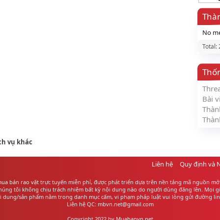
Thàn
No me
Total:
Thố
Thre
Bài v
Thàn
Thàn
ch vụ khác
Liên hệ
Quy định và 
ua bán rao vặt
trực tuyến miễn phí, được phát triển dựa trên nền tảng mã nguồn mở 
ng tôi không chịu trách nhiệm bất kỳ nội dung nào do người dùng đăng lên. Mọi giao
ội dung/sản phẩm nằm trong danh mục cấm, vi phạm pháp luật vui lòng gửi đường link
Liên hệ QC: mbvn.net@gmail.com
Copyright 2022 by
Muabanvn.net