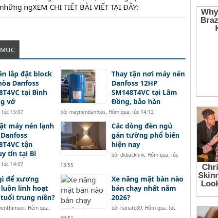
 những ngXEM CHI TIẾT BÀI VIẾT TẠI ĐÂY:
 MỤC
n lắp đặt block
Thay tận nơi máy nén
hòa Danfoss
Danfoss 12HP
T4VC tại Bình
SM148T4VC tại Lâm
g vớ
Đồng, bảo hàn
 lúc 15:07
bởi
maynendanfoss
,
Hôm qua, lúc 14:12
ặt máy nén lạnh
Các dòng đèn ngủ
 Danfoss
gắn tường phổ biến
8T4VC tận
hiện nay
y tín tại Bì
bởi
dkbacklink
,
Hôm qua, lúc
 lúc 14:07
13:55
gì để xương
Xe nâng mặt bàn nào
luôn linh hoạt
bán chạy nhất năm
 tuổi trung niên?
2026?
yenthimuoi
,
Hôm qua,
bởi
hanatc89
,
Hôm qua, lúc