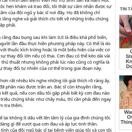
n cái mình đến Bệnh Viện Hỗ Trợ Sinh Sản và Nam Học
ộc hẹn khám và trao đổi, tôi thật sự cảm nhận được sự
tâm của đội ngũ y bác sĩ nơi đây. Họ đã không chỉ
lắng nghe và giải thích chi tiết về những triệu chứng
ặp phải.
ích rằng đau bụng sau khi làm IUI là điều khá phổ biến,
 người lần đầu thực hiện phương pháp này. Có thể là do
ới thuốc kích trứng hoặc là một biểu hiện của việc cơ
sự thay đổi lớn nếu có thai. Cơn đau có thể kéo dài vài
n thủ thuật nhưng không phải lúc nào cũng có nghĩa là
ự thay đổi tự nhiên của cơ thể trong giai đoạn này.
hơn rất nhiều khi nghe những lời giải thích rõ ràng ấy.
 đã phần nào được trấn an. Bác sĩ còn khuyên rằng,
i kết quả, nếu con dâu tôi gặp phải bất kỳ cơn đau nào
triệu chứng khác như chảy máu, thì cần phải đến ngay
m tra thêm.
 lại không ít dấu vết lên tâm lý của gia đình chúng tôi.
dàng gì để vượt qua cơn đau và áp lực tinh thần.
tình của đội ngũ bác sĩ tại bệnh viện giúp tôi và con tôi