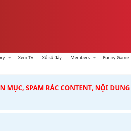
ory
Xem TV
Xổ số đây
Members
Funny Game
ÊN MỤC, SPAM RÁC CONTENT, NỘI DUNG 