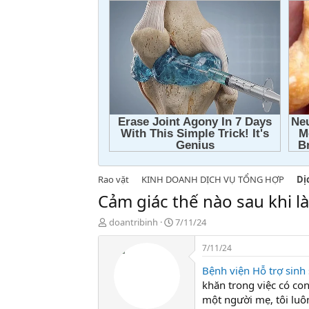
Rao vặt
KINH DOANH DỊCH VỤ TỔNG HỢP
Dị
Cảm giác thế nào sau khi l
T
N
doantribinh
7/11/24
h
g
r
à
7/11/24
e
y
Bệnh viện Hỗ trợ sinh
a
g
d
ử
khăn trong việc có con
s
i
một người mẹ, tôi luô
t