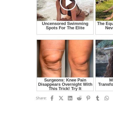
Facebook
X (Twitter)
LinkedIn
Reddit
Pinterest
Tumblr
W
Share: