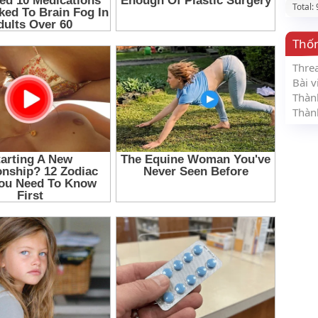
Total:
Thố
Thre
Bài v
Thàn
Thàn