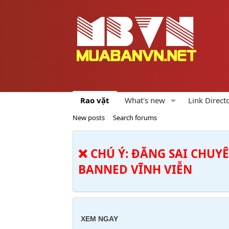
Rao vặt
What's new
Link Direct
New posts
Search forums
❌ CHÚ Ý: ĐĂNG SAI CHUY
BANNED VĨNH VIỄN