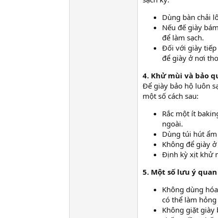
Dùng bàn chải l
Nếu đế giày bám
để làm sạch.
Đối với giày tiế
để giày ở nơi th
4. Khử mùi và bảo q
Để giày bảo hộ luôn s
một số cách sau:
Rắc một ít bakin
ngoài.
Dùng túi hút ẩm 
Không để giày ở 
Định kỳ xịt khử
5. Một số lưu ý quan
Không dùng hóa c
có thể làm hỏng 
Không giặt giày 