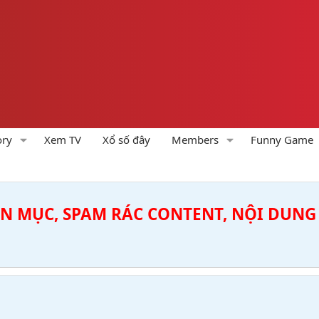
ory
Xem TV
Xổ số đây
Members
Funny Game
ÊN MỤC, SPAM RÁC CONTENT, NỘI DUNG 