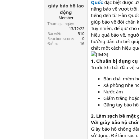
Quốc
đặc biệt được ưa
giày bảo hộ lao
a
năng bảo vệ vượt trội.
r
động
tiếng đến từ Hàn Quốc
t
Member
giúp bảo vệ đôi chân k
e
Tham gia ngày
r
Tuy nhiên, để giữ cho 
13/12/22
Bài viết
510
hiệu quả bảo vệ, người
Reaction score
0
hướng dẫn chi tiết gi
Điểm
16
chất một cách hiệu qu
1. Chuẩn bị dụng cụ
Trước khi bắt đầu vệ s
Bàn chải mềm ho
Xà phòng nhẹ ho
Nước ấm
Giấm trắng hoặc
Găng tay bảo hộ
2. Làm sạch bề mặt 
Với giày bảo hộ chố
Giày bảo hộ chống dầu
sử dụng. Để làm sạch: