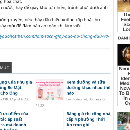
g hóa chất.
 nước, hãy để giày khô tự nhiên, tránh phơi dưới ánh
hường xuyên, nếu thấy dấu hiệu xuống cấp hoặc hư
iày mới để đảm bảo an toàn khi làm việc.
iaybaohoziben.com/lam-sach-giay-bao-ho-chong-dau-va-
 MỤC
ụng Của Phụ gia
Kem dưỡng và sữa
ăng Bề Mặt
dưỡng khác nhau thế
 Cho Ống
nào
tuc190
,
17 phút trước
bởi
thudaumot
,
Hôm nay lúc
17:23
0 ưu điểm của
Bảng giá thi công nhà
tắc áp suất
cấp 4 phường Thới
oss mà doanh
An trọn gói