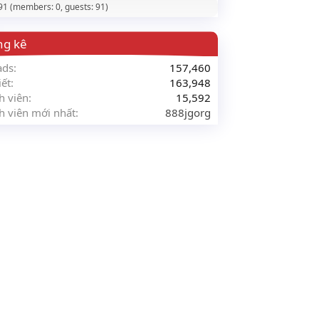
 91 (members: 0, guests: 91)
ng kê
ads
157,460
iết
163,948
h viên
15,592
h viên mới nhất
888jgorg