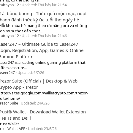
hang, cơ thể chúng ta...
raicayhp-12
Updated:
Thứ bảy lúc 21:54
Trái bòng boong - Thức quà mộc mạc, ngọt
thanh đánh thức ký ức tuổi thơ ngày hè
Mỗi khi mùa hè mang theo cái nắng oi ả và những
cơn mưa chợt đến chợt...
raicayhp-12
Updated:
Thứ bảy lúc 21:46
Laser247 – Ultimate Guide to Laser247
Login, Registration, App, Games & Online
Gaming Platform
Laser247 is a leading online gaming platform that
ffers a secure...
laseer247
Updated:
6/7/26
Trezor Suite (Official) | Desktop & Web
Crypto App - Trezor
https://sites.google.com/wallletcrypto.com/trezor-
suite/home/
rezor Suite
Updated:
24/6/26
Trust® Wallet - Download Wallet Extension
| NFTs and DeFi
rust Wallet
rust Wallet APP
Updated:
23/6/26