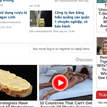
ệp không
bởi
contentideas04
,
Hôm nay
:47
lúc 16:45
sử dụng rượu lá
Công ty làm bảng
Ngọc Linh
hiệu quảng cáo quận
1 chuyên nghiệp, có
tiredtocreataname
,
bảo hành
 lúc 16:01
bởi
contentideas04
,
Hôm nay lúc 15:49
You must log in or register to reply here.
Thàn
No me