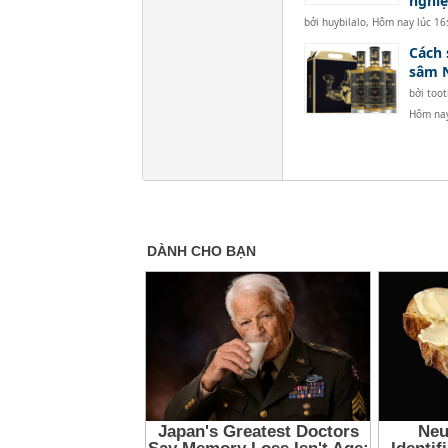
nghi
bởi
huybilalo
,
Hôm nay lúc 16
Cách 
sâm 
bởi
too
Hôm nay