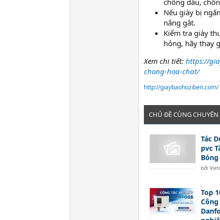
chống dầu, chốn
Nếu giày bị ngấm
nắng gắt.
Kiểm tra giày t
hỏng, hãy thay g
Xem chi tiết:
https://g
chong-hoa-chat/
http://giaybaohoziben.com/
CHỦ ĐỀ CÙNG CHUYÊN
Tác D
pvc T
Bóng
bởi
Vie
Top 1
Công 
Danf