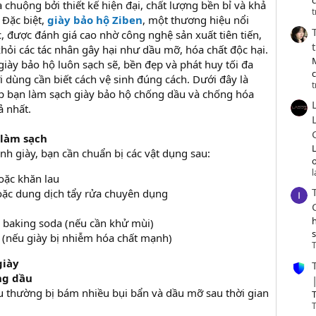
c
 chuộng bởi thiết kế hiện đại, chất lượng bền bỉ và khả
t
 Đặc biệt,
giày bảo hộ Ziben
, một thương hiệu nổi
, được đánh giá cao nhờ công nghệ sản xuất tiên tiến,
hỏi các tác nhân gây hại như dầu mỡ, hóa chất độc hại.
giày bảo hộ luôn sạch sẽ, bền đẹp và phát huy tối đa
 dùng cần biết cách vệ sinh đúng cách. Dưới đây là
t
úp bạn làm sạch giày bảo hộ chống dầu và chống hóa
ả nhất.
 làm sạch
inh giày, bạn cần chuẩn bị các vật dụng sau:
o
ặc khăn lau
ặc dung dịch tẩy rửa chuyên dụng
 baking soda (nếu cần khử mùi)
 (nếu giày bị nhiễm hóa chất mạnh)
T
giày
ng dầu
 thường bị bám nhiều bụi bẩn và dầu mỡ sau thời gian
T
T