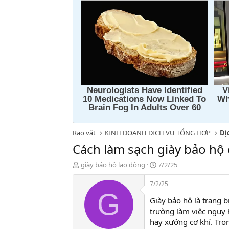
Rao vặt
KINH DOANH DỊCH VỤ TỔNG HỢP
Dị
Cách làm sạch giày bảo hộ
T
N
giày bảo hộ lao động
7/2/25
h
g
r
à
7/2/25
e
y
G
Giày bảo hộ là trang b
a
g
d
ử
trường làm việc nguy
s
i
hay xưởng cơ khí. Tro
t