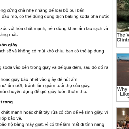
ông cứng chà nhẹ nhàng để loại bỏ bụi bẩn.
 dầu mỡ, có thể dùng dung dịch baking soda pha nước
p xúc với hóa chất mạnh, nên dùng khăn ẩm lau sạch và
oáng mát.
uản giày
ạch sẽ và không có mùi khó chịu, bạn có thể áp dụng
g soda vào bên trong giày và để qua đêm, sau đó đổ ra
hoặc giấy báo nhét vào giày để hút ẩm.
nơi ẩm ướt, tránh làm giảm tuổi thọ của giày.
 mùi chuyên dụng để giữ giày luôn thơm tho.
 trọng
hất mạnh hoặc chất tẩy rửa có cồn để vệ sinh giày, vì
lớp bảo vệ.
bảo hộ bằng máy giặt, vì có thể làm mất đi tính năng