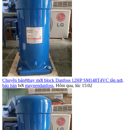
Chuyên bán#thay mới block Danfoss 12HP SM148T4VC tận nơi,
bảo hàn
bởi
maynendanfoss
,
Hôm qua, lúc 15:02