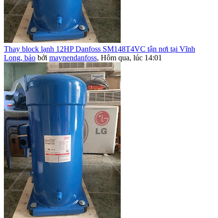
Thay block lạnh 12HP Danfoss SM148T4VC tận nơi tại Vĩnh
Long, bảo
bởi
maynendanfoss
,
Hôm qua, lúc 14:01