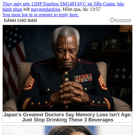
Thay máy nén 12HP Danfoss SM148T4VC tại Tiền Giang, bảo
hành nhan
bởi
maynendanfoss
,
Hôm qua, lúc 13:57
You must log in or register to reply here.