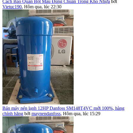
Cách Bảo Quản Bột Màu Đúng Chuẩn Trong Kho Nhựa
bởi
Vietuc190
,
Hôm qua, lúc 22:30
Bán máy nén lạnh 12HP Danfoss SM148T4VC mới 100%, hàng
chính hãng
bởi
maynendanfoss
,
Hôm qua, lúc 15:29