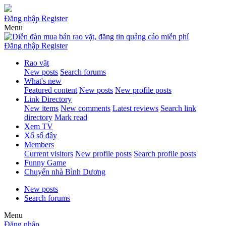
Đăng nhập
Register
Menu
Đăng nhập
Register
Rao vặt
New posts
Search forums
What's new
Featured content
New posts
New profile posts
Link Directory
New items
New comments
Latest reviews
Search link
directory
Mark read
Xem TV
Xổ số đây
Members
Current visitors
New profile posts
Search profile posts
Funny Game
Chuyển nhà Bình Dương
New posts
Search forums
Menu
Đăng nhập