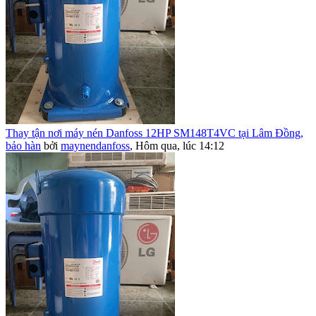
Thay tận nơi máy nén Danfoss 12HP SM148T4VC tại Lâm Đồng,
bảo hàn
bởi
maynendanfoss
,
Hôm qua, lúc 14:12