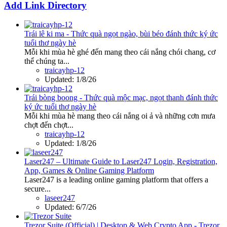
Add Link Directory
Trái lê ki ma - Thức quà ngọt ngào, bùi béo đánh thức ký ức
tuổi thơ ngày hè
Mỗi khi mùa hè ghé đến mang theo cái nắng chói chang, cơ
thể chúng ta...
traicayhp-12
Updated:
1/8/26
Trái bòng boong - Thức quà mộc mạc, ngọt thanh đánh thức
ký ức tuổi thơ ngày hè
Mỗi khi mùa hè mang theo cái nắng oi ả và những cơn mưa
chợt đến chợt...
traicayhp-12
Updated:
1/8/26
Laser247 – Ultimate Guide to Laser247 Login, Registration,
App, Games & Online Gaming Platform
Laser247 is a leading online gaming platform that offers a
secure...
laseer247
Updated:
6/7/26
Trezor Suite (Official) | Desktop & Web Crypto App - Trezor