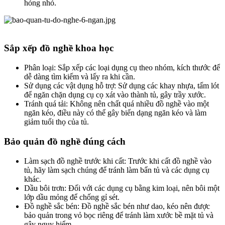
hỏng nhỏ.
Sắp xếp đồ nghề khoa học​
Phân loại: Sắp xếp các loại dụng cụ theo nhóm, kích thước để
dễ dàng tìm kiếm và lấy ra khi cần.
Sử dụng các vật dụng hỗ trợ: Sử dụng các khay nhựa, tấm lót
để ngăn chặn dụng cụ cọ xát vào thành tủ, gây trầy xước.
Tránh quá tải: Không nên chất quá nhiều đồ nghề vào một
ngăn kéo, điều này có thể gây biến dạng ngăn kéo và làm
giảm tuổi thọ của tủ.
Bảo quản đồ nghề đúng cách​
Làm sạch đồ nghề trước khi cất: Trước khi cất đồ nghề vào
tủ, hãy làm sạch chúng để tránh làm bẩn tủ và các dụng cụ
khác.
Dầu bôi trơn: Đối với các dụng cụ bằng kim loại, nên bôi một
lớp dầu mỏng để chống gỉ sét.
Đồ nghề sắc bén: Đồ nghề sắc bén như dao, kéo nên được
bảo quản trong vỏ bọc riêng để tránh làm xước bề mặt tủ và
gây nguy hiểm.