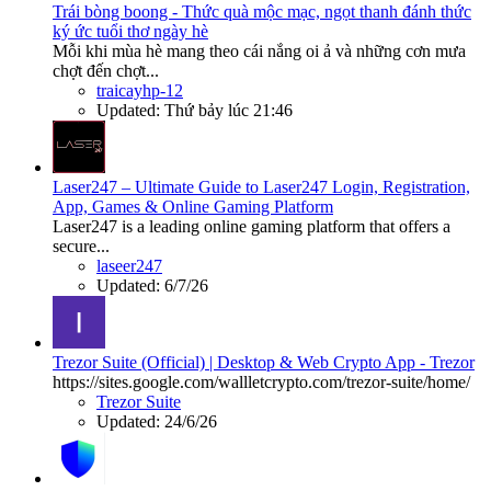
Trái bòng boong - Thức quà mộc mạc, ngọt thanh đánh thức
ký ức tuổi thơ ngày hè
Mỗi khi mùa hè mang theo cái nắng oi ả và những cơn mưa
chợt đến chợt...
traicayhp-12
Updated:
Thứ bảy lúc 21:46
Laser247 – Ultimate Guide to Laser247 Login, Registration,
App, Games & Online Gaming Platform
Laser247 is a leading online gaming platform that offers a
secure...
laseer247
Updated:
6/7/26
Trezor Suite (Official) | Desktop & Web Crypto App - Trezor
https://sites.google.com/wallletcrypto.com/trezor-suite/home/
Trezor Suite
Updated:
24/6/26