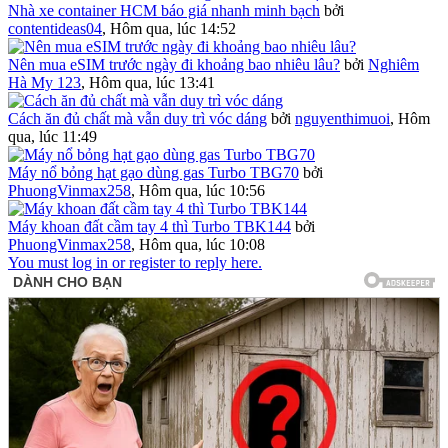
Nhà xe container HCM báo giá nhanh minh bạch
bởi
contentideas04
,
Hôm qua, lúc 14:52
Nên mua eSIM trước ngày đi khoảng bao nhiêu lâu?
bởi
Nghiêm
Hà My 123
,
Hôm qua, lúc 13:41
Cách ăn đủ chất mà vẫn duy trì vóc dáng
bởi
nguyenthimuoi
,
Hôm
qua, lúc 11:49
Máy nổ bỏng hạt gạo dùng gas Turbo TBG70
bởi
PhuongVinmax258
,
Hôm qua, lúc 10:56
Máy khoan đất cầm tay 4 thì Turbo TBK144
bởi
PhuongVinmax258
,
Hôm qua, lúc 10:08
You must log in or register to reply here.