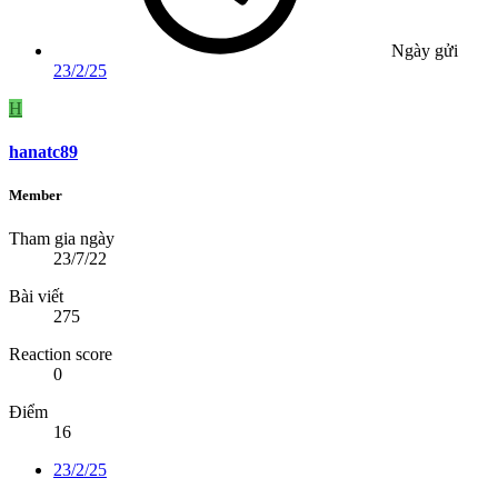
Ngày gửi
23/2/25
H
hanatc89
Member
Tham gia ngày
23/7/22
Bài viết
275
Reaction score
0
Điểm
16
23/2/25