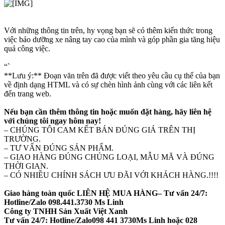
Với những thông tin trên, hy vọng bạn sẽ có thêm kiến thức trong
việc bảo dưỡng xe nâng tay cao của mình và góp phần gia tăng hiệu
quả công việc.
“`
**Lưu ý:** Đoạn văn trên đã được viết theo yêu cầu cụ thể của bạn
về định dạng HTML và có sự chèn hình ảnh cùng với các liên kết
đến trang web.
Nếu bạn cần thêm thông tin hoặc muốn đặt hàng, hãy liên hệ
với chúng tôi ngay hôm nay!
– CHÚNG TÔI CAM KẾT BÁN ĐÚNG GIÁ TRÊN THỊ
TRƯỜNG.
– TƯ VẤN ĐÚNG SẢN PHẨM.
– GIAO HÀNG ĐÚNG CHỦNG LOẠI, MẪU MÃ VÀ ĐÚNG
THỜI GIAN.
– CÓ NHIỀU CHÍNH SÁCH ƯU ĐÃI VỚI KHÁCH HÀNG.!!!!
Giao hàng toàn quốc LIÊN HỆ MUA HÀNG– Tư vấn 24/7:
Hotline/Zalo 098.441.3730 Ms Linh
Công ty TNHH Sản Xuất Việt Xanh
Tư vấn 24/7: Hotline/Zalo098 441 3730Ms Linh hoặc 028