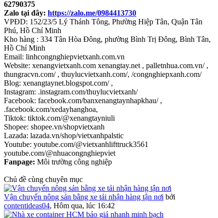
62790375
Zalo tại đây:
https://zalo.me/0984413730
VPĐD: 152/23/5 Lý Thánh Tông, Phường Hiệp Tân, Quận Tân
Phú, Hồ Chí Minh
Kho hàng : 334 Tân Hòa Đông, phường Bình Trị Đông, Bình Tân,
Hồ Chí Minh
Email: linhcongnghiepvietxanh.com.vn
Website: xenangvietxanh.com xenangtay.net , palletnhua.com.vn/ ,
thungracvn.com/ , thuylucvietxanh.com/, /congnghiepxanh.com/
Blog: xenangtaynet.blogspot.com/ ,
Instagram: .instagram.com/thuylucvietxanh/
Facebook: facebook.com/banxenangtaynhapkhau/ ,
.facebook.com/xedayhanghoa,
Tiktok: tiktok.com/@xenangtayniuli
Shopee: shopee.vn/shopvietxanh
Lazada: lazada.vn/shop/vietxanhpalstic
Youtube: youtube.com/@vietxanhlifttruck3561
youtube.com/@nhuacongnghiepviet
Fanpage:
Môi trường công nghiệp
Chủ đề cùng chuyên mục
Vận chuyển nông sản bằng xe tải nhận hàng tận nơi
bởi
contentideas04
,
Hôm qua, lúc 16:42