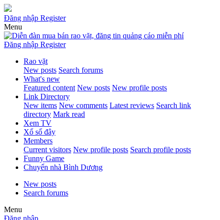
Đăng nhập
Register
Menu
Đăng nhập
Register
Rao vặt
New posts
Search forums
What's new
Featured content
New posts
New profile posts
Link Directory
New items
New comments
Latest reviews
Search link
directory
Mark read
Xem TV
Xổ số đây
Members
Current visitors
New profile posts
Search profile posts
Funny Game
Chuyển nhà Bình Dương
New posts
Search forums
Menu
Đăng nhập