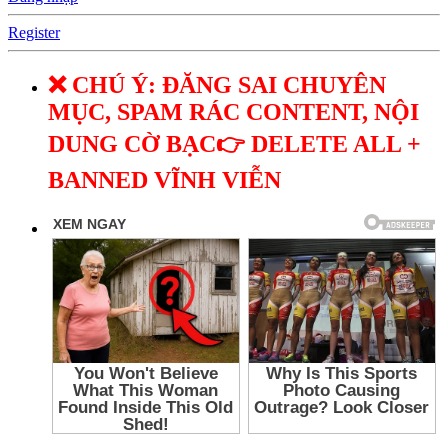
Register
❌ CHÚ Ý: ĐĂNG SAI CHUYÊN
MỤC, SPAM RÁC CONTENT, NỘI
DUNG CỜ BẠC👉 DELETE ALL +
BANNED VĨNH VIỄN