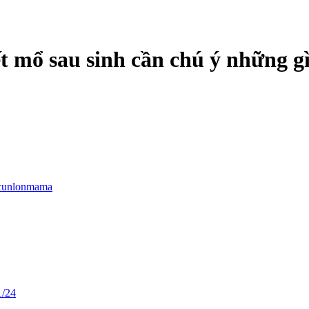
t mổ sau sinh cần chú ý những g
cunlonmama
1/24