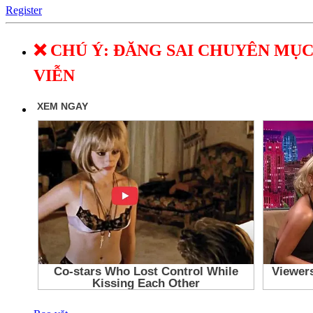
Register
❌ CHÚ Ý: ĐĂNG SAI CHUYÊN MỤC
VIỄN