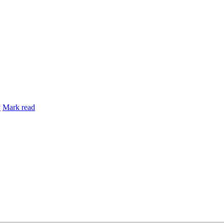
y
Mark read