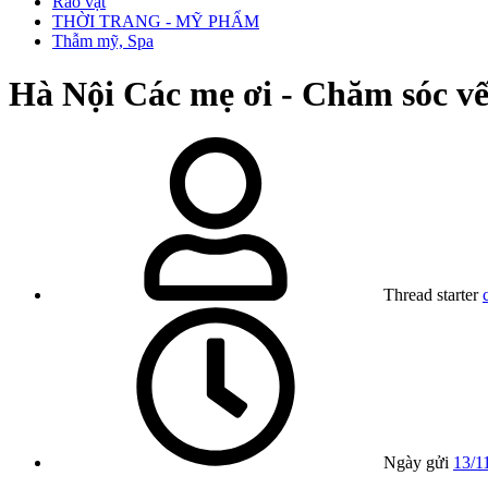
Rao vặt
THỜI TRANG - MỸ PHẨM
Thẫm mỹ, Spa
Hà Nội
Các mẹ ơi - Chăm sóc vế
Thread starter
Ngày gửi
13/1