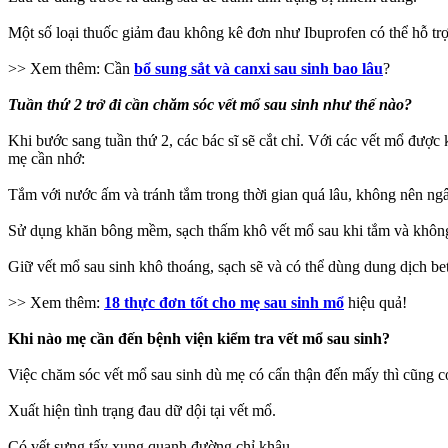
Một số loại thuốc giảm đau không kê đơn như Ibuprofen có thể hỗ trợ
>> Xem thêm: Cần
bổ sung sắt và canxi sau sinh bao lâu
?
Tuần thứ 2 trở đi cần chăm sóc vết mổ sau sinh như thế nào?
Khi bước sang tuần thứ 2, các bác sĩ sẽ cắt chỉ. Với các vết mổ được
mẹ cần nhớ:
Tắm với nước ấm và tránh tắm trong thời gian quá lâu, không nên ng
Sử dụng khăn bông mềm, sạch thấm khô vết mổ sau khi tắm và không
Giữ vết mổ sau sinh khô thoáng, sạch sẽ và có thể dùng dung dịch be
>> Xem thêm:
18 thực đơn tốt cho mẹ sau sinh mổ
hiệu quả!
Khi nào mẹ cần đến bệnh viện kiểm tra vết mổ sau sinh?
Việc chăm sóc vết mổ sau sinh dù mẹ có cẩn thận đến mấy thì cũng có 
Xuất hiện tình trạng đau dữ dội tại vết mổ.
Có vết sưng tấy xung quanh đường chỉ khâu.