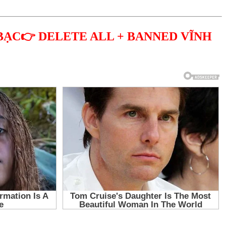
BẠC👉 DELETE ALL + BANNED VĨNH