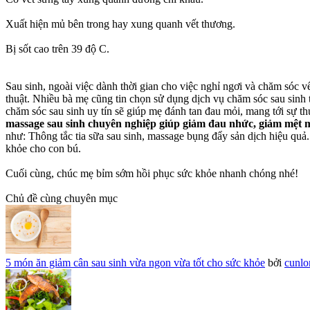
Xuất hiện mủ bên trong hay xung quanh vết thương.
Bị sốt cao trên 39 độ C.
Sau sinh, ngoài việc dành thời gian cho việc nghỉ ngơi và chăm sóc v
thuật. Nhiều bà mẹ cũng tin chọn sử dụng dịch vụ chăm sóc sau sinh 
chăm sóc sau sinh uy tín sẽ giúp mẹ đánh tan đau mỏi, mang tới sự th
massage sau sinh chuyên nghiệp giúp giảm đau nhức, giảm mệt m
như: Thông tắc tia sữa sau sinh, massage bụng đẩy sản dịch hiệu quả
khỏe cho con bú.
Cuối cùng, chúc mẹ bỉm sớm hồi phục sức khỏe nhanh chóng nhé!
Chủ đề cùng chuyên mục
5 món ăn giảm cân sau sinh vừa ngon vừa tốt cho sức khỏe
bởi
cunl