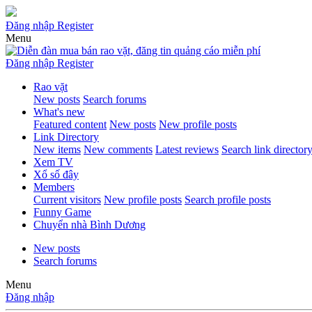
Đăng nhập
Register
Menu
Đăng nhập
Register
Rao vặt
New posts
Search forums
What's new
Featured content
New posts
New profile posts
Link Directory
New items
New comments
Latest reviews
Search link director
Xem TV
Xổ số đây
Members
Current visitors
New profile posts
Search profile posts
Funny Game
Chuyển nhà Bình Dương
New posts
Search forums
Menu
Đăng nhập