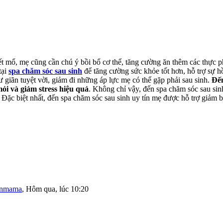
ết mổ, mẹ cũng cần chú ý bồi bổ cơ thể, tăng cường ăn thêm các thực p
tại
spa chăm sóc sau sinh
để tăng cường sức khỏe tốt hơn, hỗ trợ sự hồ
ư giãn tuyệt vời, giảm đi những áp lực mẹ có thể gặp phải sau sinh.
Đến
ỏi và giảm stress hiệu quả
. Không chỉ vậy, đến spa chăm sóc sau sin
. Đặc biệt nhất, đến spa chăm sóc sau sinh uy tín mẹ được hỗ trợ giảm
onmama
,
Hôm qua, lúc 10:20