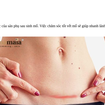
c của sản phụ sau sinh mổ. Việc chăm sóc tốt vết mổ sẽ giúp nhanh là