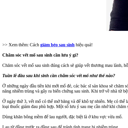
>> Xem thêm: Cách
giảm béo sau sinh
hiệu quả!
Chăm sóc vết mổ sau sinh cần lưu ý gì?
Chăm sóc vết mổ sau sinh đúng cách sẽ giúp vết thương mau lành, hỗ 
Tuần lễ đầu sau khi sinh cần chăm sóc vết mổ như thế nào?
Ở những ngày đầu tiên khi mới mổ đẻ, các bác sĩ sản khoa sẽ chăm só
năng nhiễm trùng và gây ra biến chứng sau sinh. Khi trở về nhà từ 
Ở ngày thứ 3, vết mổ có thể mở băng và để khô tự nhiên. Mẹ có thể 
loại thuốc giảm đau phù hợp. Một số lưu ý sau mẹ cần nhớ khi chăm s
Dùng khăn bông mềm để lau người, đặc biệt là ở khu vực vừa mổ.
Lau từ đằng trước ra đằng sau để tránh tình trạng bị nhiễm trùng.