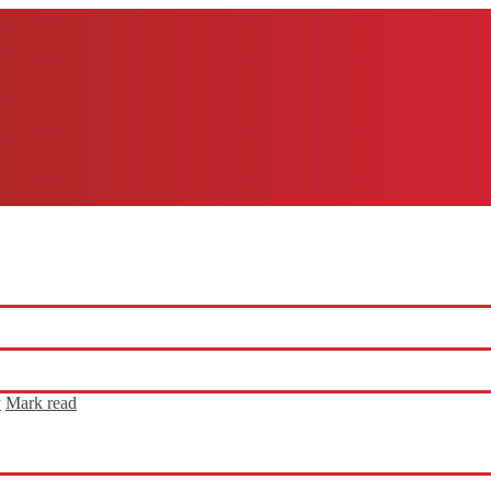
y
Mark read