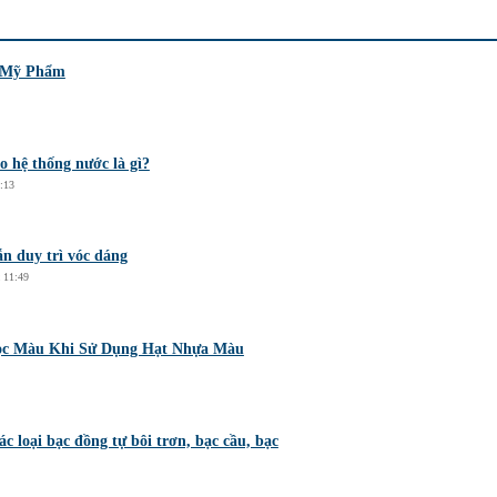
g Mỹ Phẩm
o hệ thống nước là gì?
:13
n duy trì vóc dáng
 11:49
ọc Màu Khi Sử Dụng Hạt Nhựa Màu
ác loại bạc đồng tự bôi trơn, bạc cầu, bạc