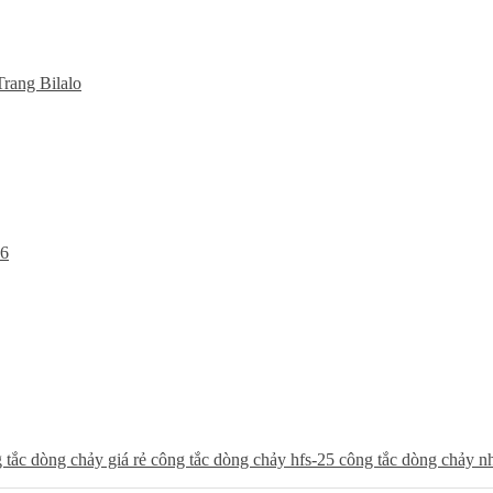
Trang Bilalo
26
 tắc dòng chảy giá rẻ
công tắc dòng chảy hfs-25
công tắc dòng chảy n