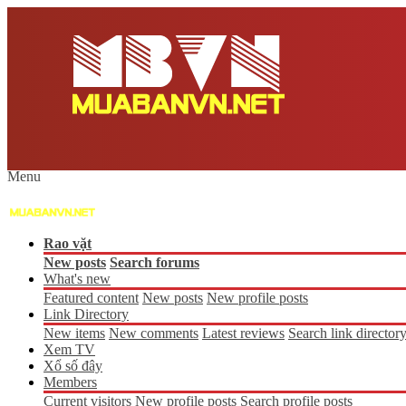
Menu
Rao vặt
New posts
Search forums
What's new
Featured content
New posts
New profile posts
Link Directory
New items
New comments
Latest reviews
Search link director
Xem TV
Xổ số đây
Members
Current visitors
New profile posts
Search profile posts