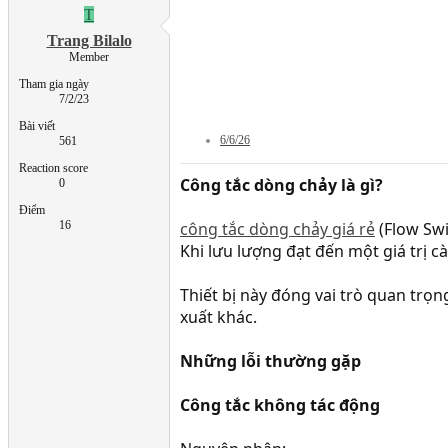
T
Trang Bilalo
Member
Tham gia ngày
7/2/23
Bài viết
6/6/26
561
Reaction score
Công tắc dòng chảy là gì?
0
Điểm
16
công tắc dòng chảy giá rẻ
(Flow Swi
Khi lưu lượng đạt đến một giá trị c
Thiết bị này đóng vai trò quan trọ
xuất khác.
Những lỗi thường gặp
Công tắc không tác động