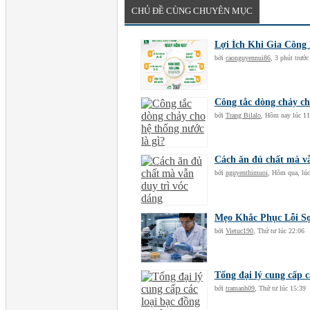
CHỦ ĐỀ CÙNG CHUYÊN MỤC
Lợi Ích Khi Gia Côn
bởi
caonguyennui86
,
3 phút trước
Công tắc dòng chảy ch
bởi
Trang Bilalo
,
Hôm nay lúc 11
Cách ăn đủ chất mà vẫ
bởi
nguyenthimuoi
,
Hôm qua, lúc
Mẹo Khắc Phục Lỗi S
bởi
Vietuc190
,
Thứ tư lúc 22:06
Tổng đại lý cung cấp c
bởi
tramanh09
,
Thứ tư lúc 15:39