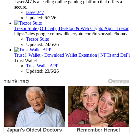
Laser247 is a leading online gaming platform that offers a
secure...
laseer247
Updated:
6/7/26
Trezor Suite (Official) | Desktop & Web Crypto App - Trezor
https://sites.google.com/wallletcrypto.com/trezor-suite/home/
Trezor Suite
Updated:
24/6/26
Trust® Wallet - Download Wallet Extension | NFTs and DeFi
Trust Wallet
Trust Wallet APP
Updated:
23/6/26