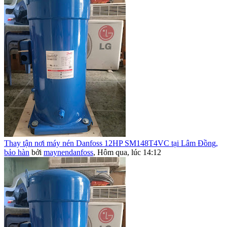
Thay tận nơi máy nén Danfoss 12HP SM148T4VC tại Lâm Đồng,
bảo hàn
bởi
maynendanfoss
,
Hôm qua, lúc 14:12