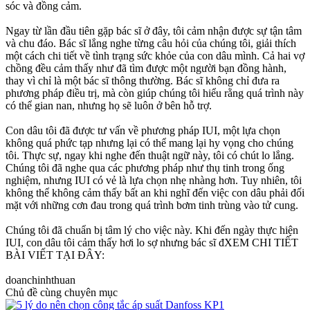
sóc và đồng cảm.
Ngay từ lần đầu tiên gặp bác sĩ ở đây, tôi cảm nhận được sự tận tâm
và chu đáo. Bác sĩ lắng nghe từng câu hỏi của chúng tôi, giải thích
một cách chi tiết về tình trạng sức khỏe của con dâu mình. Cả hai vợ
chồng đều cảm thấy như đã tìm được một người bạn đồng hành,
thay vì chỉ là một bác sĩ thông thường. Bác sĩ không chỉ đưa ra
phương pháp điều trị, mà còn giúp chúng tôi hiểu rằng quá trình này
có thể gian nan, nhưng họ sẽ luôn ở bên hỗ trợ.
Con dâu tôi đã được tư vấn về phương pháp IUI, một lựa chọn
không quá phức tạp nhưng lại có thể mang lại hy vọng cho chúng
tôi. Thực sự, ngay khi nghe đến thuật ngữ này, tôi có chút lo lắng.
Chúng tôi đã nghe qua các phương pháp như thụ tinh trong ống
nghiệm, nhưng IUI có vẻ là lựa chọn nhẹ nhàng hơn. Tuy nhiên, tôi
không thể không cảm thấy bất an khi nghĩ đến việc con dâu phải đối
mặt với những cơn đau trong quá trình bơm tinh trùng vào tử cung.
Chúng tôi đã chuẩn bị tâm lý cho việc này. Khi đến ngày thực hiện
IUI, con dâu tôi cảm thấy hơi lo sợ nhưng bác sĩ đXEM CHI TIẾT
BÀI VIẾT TẠI ĐÂY:
doanchinhthuan
Chủ đề cùng chuyên mục