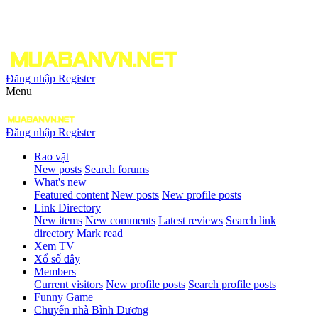
Đăng nhập
Register
Menu
Đăng nhập
Register
Rao vặt
New posts
Search forums
What's new
Featured content
New posts
New profile posts
Link Directory
New items
New comments
Latest reviews
Search link
directory
Mark read
Xem TV
Xổ số đây
Members
Current visitors
New profile posts
Search profile posts
Funny Game
Chuyển nhà Bình Dương