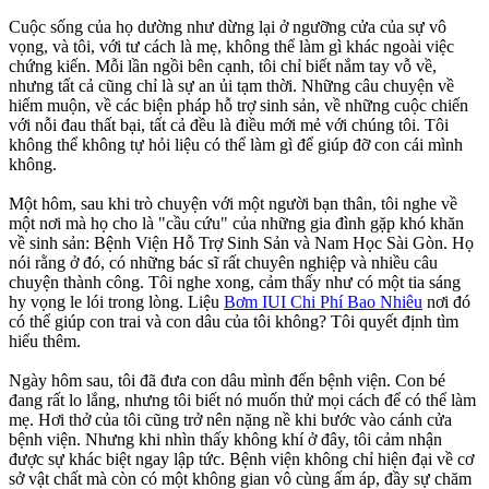
Cuộc sống của họ dường như dừng lại ở ngưỡng cửa của sự vô
vọng, và tôi, với tư cách là mẹ, không thể làm gì khác ngoài việc
chứng kiến. Mỗi lần ngồi bên cạnh, tôi chỉ biết nắm tay vỗ về,
nhưng tất cả cũng chỉ là sự an ủi tạm thời. Những câu chuyện về
hiếm muộn, về các biện pháp hỗ trợ sinh sản, về những cuộc chiến
với nỗi đau thất bại, tất cả đều là điều mới mẻ với chúng tôi. Tôi
không thể không tự hỏi liệu có thể làm gì để giúp đỡ con cái mình
không.
Một hôm, sau khi trò chuyện với một người bạn thân, tôi nghe về
một nơi mà họ cho là "cầu cứu" của những gia đình gặp khó khăn
về sinh sản: Bệnh Viện Hỗ Trợ Sinh Sản và Nam Học Sài Gòn. Họ
nói rằng ở đó, có những bác sĩ rất chuyên nghiệp và nhiều câu
chuyện thành công. Tôi nghe xong, cảm thấy như có một tia sáng
hy vọng le lói trong lòng. Liệu
Bơm IUI Chi Phí Bao Nhiêu
nơi đó
có thể giúp con trai và con dâu của tôi không? Tôi quyết định tìm
hiểu thêm.
Ngày hôm sau, tôi đã đưa con dâu mình đến bệnh viện. Con bé
đang rất lo lắng, nhưng tôi biết nó muốn thử mọi cách để có thể làm
mẹ. Hơi thở của tôi cũng trở nên nặng nề khi bước vào cánh cửa
bệnh viện. Nhưng khi nhìn thấy không khí ở đây, tôi cảm nhận
được sự khác biệt ngay lập tức. Bệnh viện không chỉ hiện đại về cơ
sở vật chất mà còn có một không gian vô cùng ấm áp, đầy sự chăm