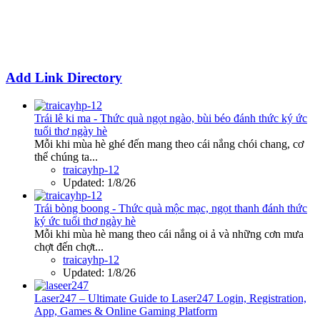
Add Link Directory
Trái lê ki ma - Thức quà ngọt ngào, bùi béo đánh thức ký ức
tuổi thơ ngày hè
Mỗi khi mùa hè ghé đến mang theo cái nắng chói chang, cơ
thể chúng ta...
traicayhp-12
Updated:
1/8/26
Trái bòng boong - Thức quà mộc mạc, ngọt thanh đánh thức
ký ức tuổi thơ ngày hè
Mỗi khi mùa hè mang theo cái nắng oi ả và những cơn mưa
chợt đến chợt...
traicayhp-12
Updated:
1/8/26
Laser247 – Ultimate Guide to Laser247 Login, Registration,
App, Games & Online Gaming Platform