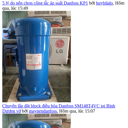
5 lý do nên chọn công tắc áp suất Danfoss KP1
bởi
huybilalo
,
Hôm
qua, lúc 15:49
Chuyên lắp đặt block điều hòa Danfoss SM148T4VC tại Bình
Dương vớ
bởi
maynendanfoss
,
Hôm qua, lúc 15:07