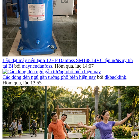
Lắp đặt máy nén lạnh 12HP Danfoss SM148T4VC tận nơi&uy tín
tại Bì
bởi
maynendanfoss
,
Hôm qua, lúc 14:07
Các dòng đèn ngủ gắn tường phổ biến hiện nay
bởi
dkbacklink
,
Hôm qua, lúc 13:55