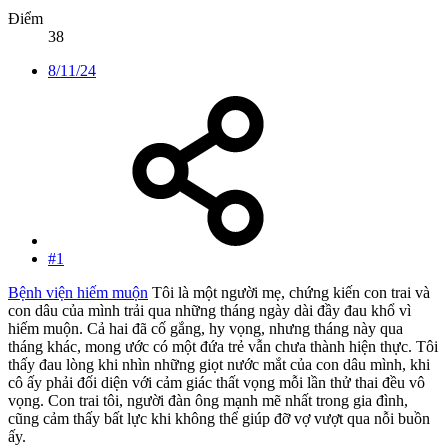
Điểm
38
8/11/24
#1
Bệnh viện hiếm muộn
Tôi là một người mẹ, chứng kiến con trai và
con dâu của mình trải qua những tháng ngày dài đầy đau khổ vì
hiếm muộn. Cả hai đã cố gắng, hy vọng, nhưng tháng này qua
tháng khác, mong ước có một đứa trẻ vẫn chưa thành hiện thực. Tôi
thấy đau lòng khi nhìn những giọt nước mắt của con dâu mình, khi
cô ấy phải đối diện với cảm giác thất vọng mỗi lần thử thai đều vô
vọng. Con trai tôi, người đàn ông mạnh mẽ nhất trong gia đình,
cũng cảm thấy bất lực khi không thể giúp đỡ vợ vượt qua nỗi buồn
ấy.