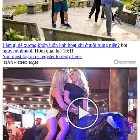
Làm gì để xương khớp luôn linh hoạt khi ở tuổi trung niên?
bởi
nguyenthimuoi
,
Hôm qua, lúc 10:11
You must log in or register to reply here.