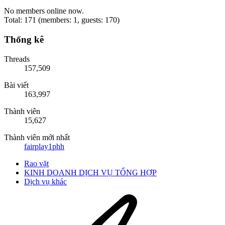
No members online now.
Total: 171 (members: 1, guests: 170)
Thống kê
Threads
157,509
Bài viết
163,997
Thành viên
15,627
Thành viên mới nhất
fairplay1phh
Rao vặt
KINH DOANH DỊCH VỤ TỔNG HỢP
Dịch vụ khác