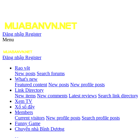
Đăng nhập
Register
Menu
Đăng nhập
Register
Rao vặt
New posts
Search forums
What's new
Featured content
New posts
New profile posts
Link Directory
New items
New comments
Latest reviews
Search link director
Xem TV
Xổ số đây
Members
Current visitors
New profile posts
Search profile posts
Funny Game
Chuyển nhà Bình Dương