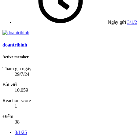
Ngày gửi
3/1/
doantribinh
Active member
Tham gia ngày
29/7/24
Bài viết
10,059
Reaction score
1
Điểm
38
3/1/25