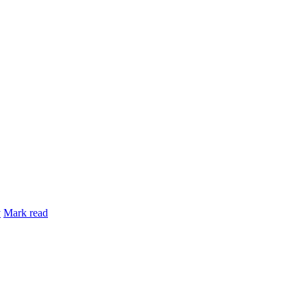
y
Mark read