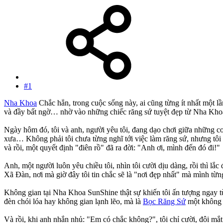
#1
Nha Khoa
Chắc hẳn, trong cuộc sống này, ai cũng từng ít nhất một lầ
và đầy bất ngờ… nhờ vào những chiếc răng sứ tuyệt đẹp từ Nha Kh
Ngày hôm đó, tôi và anh, người yêu tôi, đang dạo chơi giữa những c
xưa… Không phải tôi chưa từng nghĩ tới việc làm răng sứ, nhưng tôi l
và rồi, một quyết định "điên rồ" đã ra đời: "Anh ơi, mình đến đó đi!"
Anh, một người luôn yêu chiều tôi, nhìn tôi cười dịu dàng, rồi thì l
Xã Đàn, nơi mà giờ đây tôi tin chắc sẽ là "nơi đẹp nhất" mà mình từn
Không gian tại Nha Khoa SunShine thật sự khiến tôi ấn tượng ngay từ
đèn chói lóa hay không gian lạnh lẽo, mà là
Bọc Răng Sứ
một không g
Và rồi, khi anh nhắn nhủ: "Em có chắc không?", tôi chỉ cười, đôi mắt 