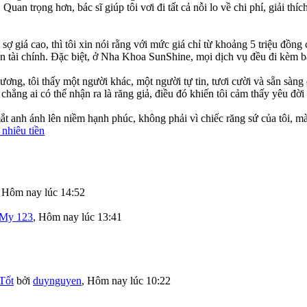
 Quan trọng hơn, bác sĩ giúp tôi vơi đi tất cả nỗi lo về chi phí, giải th
sợ giá cao, thì tôi xin nói rằng với mức giá chỉ từ khoảng 5 triệu đồn
n tài chính. Đặc biệt, ở Nha Khoa SunShine, mọi dịch vụ đều đi kèm bả
ương, tôi thấy một người khác, một người tự tin, tươi cười và sẵn sàn
chẳng ai có thể nhận ra là răng giả, điều đó khiến tôi cảm thấy yêu đời
ắt anh ánh lên niềm hạnh phúc, không phải vì chiếc răng sứ của tôi, mà 
 nhiêu tiền
,
Hôm nay lúc 14:52
My 123
,
Hôm nay lúc 13:41
Tốt
bởi
duynguyen
,
Hôm nay lúc 10:22