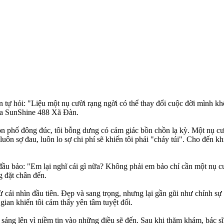
n tự hỏi: "Liệu một nụ cười rạng ngời có thể thay đổi cuộc đời mình kh
oa SunShine 488 Xã Đàn.
on phố đông đúc, tôi bỗng dưng có cảm giác bồn chồn lạ kỳ. Một nụ cư
uôn sợ đau, luôn lo sợ chi phí sẽ khiến tôi phải "cháy túi". Cho đến k
ắc đầu bảo: "Em lại nghĩ cái gì nữa? Không phải em bảo chỉ cần một nụ 
g đặt chân đến.
 cái nhìn đầu tiên. Đẹp và sang trọng, nhưng lại gần gũi như chính sự
ian khiến tôi cảm thấy yên tâm tuyệt đối.
sáng lên vì niềm tin vào những điều sẽ đến. Sau khi thăm khám, bác sĩ t