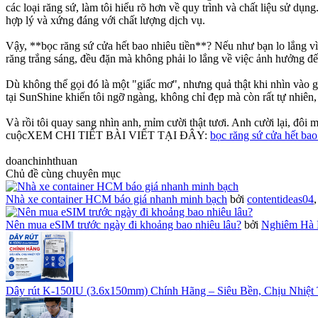
các loại răng sứ, làm tôi hiểu rõ hơn về quy trình và chất liệu sử dụng.
hợp lý và xứng đáng với chất lượng dịch vụ.
Vậy, **bọc răng sứ cửa hết bao nhiêu tiền**? Nếu như bạn lo lắng vì 
răng trắng sáng, đều đặn mà không phải lo lắng về việc ảnh hưởng đế
Dù không thể gọi đó là một "giấc mơ", nhưng quả thật khi nhìn vào g
tại SunShine khiến tôi ngỡ ngàng, không chỉ đẹp mà còn rất tự nhiên, 
Và rồi tôi quay sang nhìn anh, mỉm cười thật tươi. Anh cười lại, đôi m
cuộcXEM CHI TIẾT BÀI VIẾT TẠI ĐÂY:
bọc răng sứ cửa hết bao
doanchinhthuan
Chủ đề cùng chuyên mục
Nhà xe container HCM báo giá nhanh minh bạch
bởi
contentideas04
Nên mua eSIM trước ngày đi khoảng bao nhiêu lâu?
bởi
Nghiêm Hà 
Dây rút K-150IU (3.6x150mm) Chính Hãng – Siêu Bền, Chịu Nhiệt 