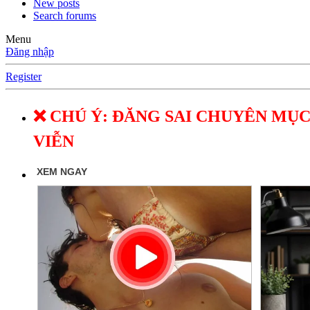
New posts
Search forums
Menu
Đăng nhập
Register
❌ CHÚ Ý: ĐĂNG SAI CHUYÊN MỤC
VIỄN