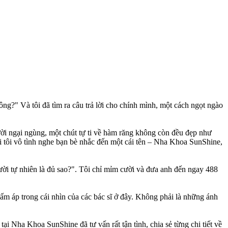
ông?" Và tôi đã tìm ra câu trả lời cho chính mình, một cách ngọt ngào
ời ngại ngùng, một chút tự ti về hàm răng không còn đều đẹp như
hi tôi vô tình nghe bạn bè nhắc đến một cái tên – Nha Khoa SunShine,
cười tự nhiên là đủ sao?". Tôi chỉ mỉm cười và đưa anh đến ngay 488
 ấm áp trong cái nhìn của các bác sĩ ở đây. Không phải là những ánh
ại Nha Khoa SunShine đã tư vấn rất tận tình, chia sẻ từng chi tiết về