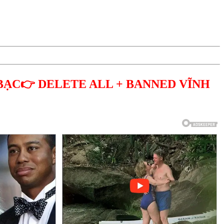
BẠC👉 DELETE ALL + BANNED VĨNH