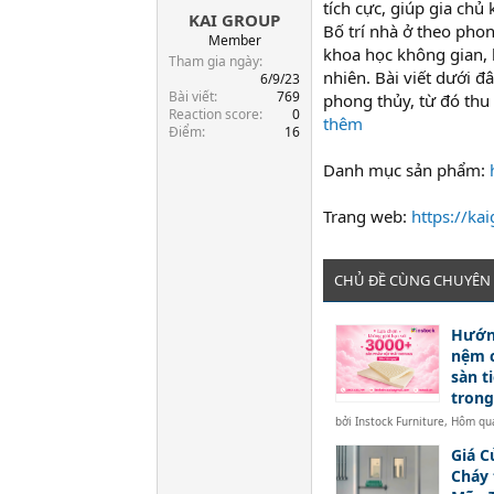
tích cực, giúp gia chủ
KAI GROUP
a
Bố trí nhà ở theo phon
r
Member
khoa học không gian,
t
Tham gia ngày
nhiên. Bài viết dưới đ
e
6/9/23
Bài viết
769
r
phong thủy, từ đó thu
Reaction score
0
thêm
Điểm
16
Danh mục sản phẩm:
Trang web:
https://ka
CHỦ ĐỀ CÙNG CHUYÊN
Hướn
nệm c
sàn ti
trong
bởi
Instock Furniture
,
Hôm qua
Giá C
Cháy 