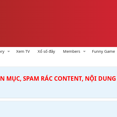
ory
Xem TV
Xổ số đây
Members
Funny Game
ÊN MỤC, SPAM RÁC CONTENT, NỘI DUNG 