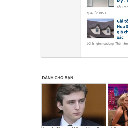
Mỹ -
bởi
Tra
qua, lúc 10:21
Giá t
Hoa S
giá c
xác
bởi
langtumuadong
,
Thứ năm 