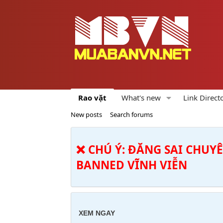
Rao vặt
What's new
Link Direct
New posts
Search forums
❌ CHÚ Ý: ĐĂNG SAI CHUY
BANNED VĨNH VIỄN