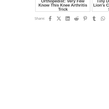
Facebook
X (Twitter)
LinkedIn
Reddit
Pinterest
Tumblr
W
Share: