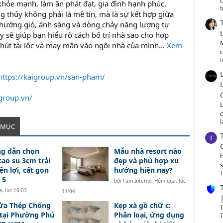
c
 khỏe mạnh, làm ăn phát đạt, gia đình hạnh phúc.
t
g thủy không phải là mê tín, mà là sự kết hợp giữa
 hướng gió, ánh sáng và dòng chảy năng lượng tự
ây sẽ giúp bạn hiểu rõ cách bố trí nhà sao cho hợp
 hút tài lộc và may mắn vào ngôi nhà của mình…
Xem
t
https://kaigroup.vn/san-pham/
igroup.vn/
o
 MỤC
g dẫn chọn
Mẫu nhà resort nào
ao su 3cm trải
đẹp và phù hợp xu
ện lợi, cất gọn
hướng hiện nay?
T
 5
bởi
Fam Interior
,
Hôm qua, lúc
, lúc 16:03
11:04
ửa Thép Chống
Kẹp xà gồ chữ c:
T
tại Phường Phú
Phân loại, ứng dụng
T