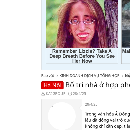
Rao vặt
KINH DOANH DỊCH VỤ TỔNG HỢP
Nộ
Bố trí nhà ở hợp ph
Hà Nội
T
N
KAI GROUP
28/4/25
h
g
r
à
28/4/25
e
y
Trong văn hóa Á Đông 
a
g
d
ử
lâu đã đóng vai trò q
s
i
không chỉ cần đẹp, ti
t