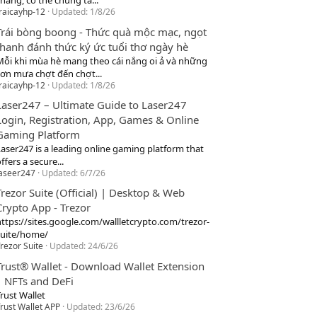
hang, cơ thể chúng ta...
raicayhp-12
Updated:
1/8/26
Trái bòng boong - Thức quà mộc mạc, ngọt
thanh đánh thức ký ức tuổi thơ ngày hè
Mỗi khi mùa hè mang theo cái nắng oi ả và những
cơn mưa chợt đến chợt...
raicayhp-12
Updated:
1/8/26
Laser247 – Ultimate Guide to Laser247
Login, Registration, App, Games & Online
Gaming Platform
Laser247 is a leading online gaming platform that
ffers a secure...
laseer247
Updated:
6/7/26
Trezor Suite (Official) | Desktop & Web
Crypto App - Trezor
https://sites.google.com/wallletcrypto.com/trezor-
suite/home/
rezor Suite
Updated:
24/6/26
Trust® Wallet - Download Wallet Extension
| NFTs and DeFi
rust Wallet
rust Wallet APP
Updated:
23/6/26