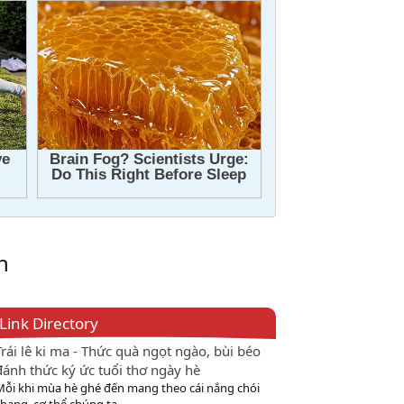
n
Link Directory
Trái lê ki ma - Thức quà ngọt ngào, bùi béo
đánh thức ký ức tuổi thơ ngày hè
Mỗi khi mùa hè ghé đến mang theo cái nắng chói