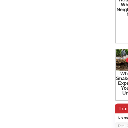
Thàn
No me
Total: