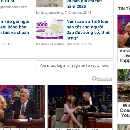
 TP HCM
và báo giá chi tiết
năm 2026
nghoabinhdoor
,
Hôm
bởi
langtumuadong
,
Thứ năm lúc 23:43
ôn xốp giả ngói
Nệm cao su 1m6 loại
en: Bảng báo
nào tốt cho người
hi tiết và chuẩn
đau đốt sống cổ, thắt
lưng?
lúc 23:38
bởi
Instock Furniture
,
Thứ năm lúc 15:50
You must log in or register to reply here.