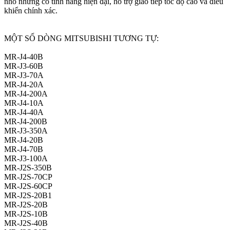
nhỏ nhưng có tính năng hiện đại, hỗ trợ giao tiếp tốc độ cao và điều
khiển chính xác.
MỘT SỐ DÒNG MITSUBISHI TƯƠNG TỰ:
MR-J4-40B
MR-J3-60B
MR-J3-70A
MR-J4-20A
MR-J4-200A
MR-J4-10A
MR-J4-40A
MR-J4-200B
MR-J3-350A
MR-J4-20B
MR-J4-70B
MR-J3-100A
MR-J2S-350B
MR-J2S-70CP
MR-J2S-60CP
MR-J2S-20B1
MR-J2S-20B
MR-J2S-10B
MR-J2S-40B