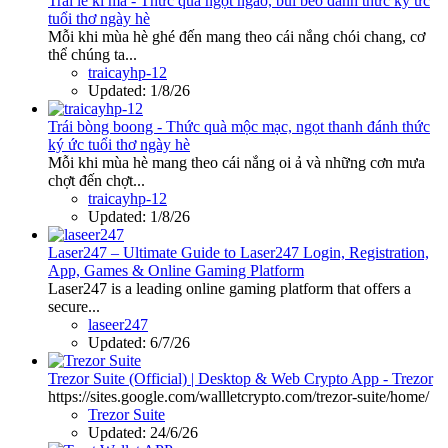
Trái lê ki ma - Thức quà ngọt ngào, bùi béo đánh thức ký ức
tuổi thơ ngày hè
Mỗi khi mùa hè ghé đến mang theo cái nắng chói chang, cơ
thể chúng ta...
traicayhp-12
Updated:
1/8/26
Trái bòng boong - Thức quà mộc mạc, ngọt thanh đánh thức
ký ức tuổi thơ ngày hè
Mỗi khi mùa hè mang theo cái nắng oi ả và những cơn mưa
chợt đến chợt...
traicayhp-12
Updated:
1/8/26
Laser247 – Ultimate Guide to Laser247 Login, Registration,
App, Games & Online Gaming Platform
Laser247 is a leading online gaming platform that offers a
secure...
laseer247
Updated:
6/7/26
Trezor Suite (Official) | Desktop & Web Crypto App - Trezor
https://sites.google.com/wallletcrypto.com/trezor-suite/home/
Trezor Suite
Updated:
24/6/26