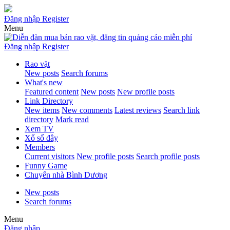
Đăng nhập
Register
Menu
Đăng nhập
Register
Rao vặt
New posts
Search forums
What's new
Featured content
New posts
New profile posts
Link Directory
New items
New comments
Latest reviews
Search link
directory
Mark read
Xem TV
Xổ số đây
Members
Current visitors
New profile posts
Search profile posts
Funny Game
Chuyển nhà Bình Dương
New posts
Search forums
Menu
Đăng nhập