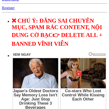
Register
❌ CHÚ Ý: ĐĂNG SAI CHUYÊN
MỤC, SPAM RÁC CONTENT, NỘI
DUNG CỜ BẠC👉 DELETE ALL +
BANNED VĨNH VIỄN