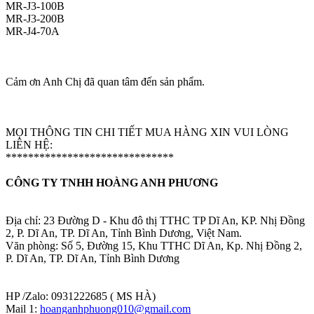
MR-J3-100B
MR-J3-200B
MR-J4-70A
Cảm ơn Anh Chị đã quan tâm đến sản phẩm.
MỌI THÔNG TIN CHI TIẾT MUA HÀNG XIN VUI LÒNG
LIÊN HỆ:
******************************
CÔNG TY TNHH HOÀNG ANH PHƯƠNG
Địa chỉ: 23 Đường D - Khu đô thị TTHC TP Dĩ An, KP. Nhị Đồng
2, P. Dĩ An, TP. Dĩ An, Tỉnh Bình Dương, Việt Nam.
Văn phòng: Số 5, Đường 15, Khu TTHC Dĩ An, Kp. Nhị Đồng 2,
P. Dĩ An, TP. Dĩ An, Tỉnh Bình Dương
HP /Zalo: 0931222685 ( MS HÀ)
Mail 1:
hoanganhphuong010@gmail.com