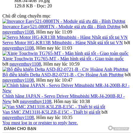
MR-J4-40B 16.jpg
129.8 KB · Đọc: 20
Chủ đề cùng chuyên mục
Inovance Easy521-0808TN - Module giá ưu đãi - Bình Dương
bởi
nguyenthuy1108
,
Hôm nay lúc 11:09
Servo Motor HG-KR13B Mitsubishi - Hàng Nhật giá tốt tại VN
bởi
nguyenthuy1108
,
Hôm nay lúc 11:03
Xinje Touchwin TG765-MT - Màn hình giá tốt - Giao toàn quốc
bởi
nguyenthuy1108
,
Hôm nay lúc 10:59
Bộ điều khiển Delta ASD-B2-0721-B - Cty Hoàng Anh Phương
bởi
nguyenthuy1108
,
Hôm nay lúc 10:47
Chính hãng JAPAN - Servo Driver Mitsubishi MR-J4-200B-RJ -
New
bởi
nguyenthuy1108
,
Hôm nay lúc 10:38
Van SMC ZM131H-K5LZB-E15C - Thiết bị giá tốt
bởi
nguyenthuy1108
,
Hôm nay lúc 10:35
You must log in or register to reply here.