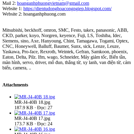
Mail 2:
hoanganhphuongvietnam@gmail.com
Website 1:
https://dientudonghoacongngiep.blogspot.com/
Website 2: hoanganhphuong.com
Mitsubishi, beckhoff, omron, SMC, Festo, takex, panasonic, ABB,
CKD, parker, koyo, Norgren, keyence, Fuji, LS, Toshiba, Idec,
Siemens, sino, Axe, Hanyoung, Chint, Tamagawa, Togami, Optex,
CNC, Honeywell, Balluff, Baumer, Sunx, sick, Lenze, Leuze,
Yaskawa, Pro-face, Rexroth, Weintek, Gefran, Samkoon, phoenix,
Eaton, Delta, Pilz. Ifm, wago, Schneider, Máy giảm tốc, Biến tần,
màn hình, servo, driver, mô đun, thắng từ, xy lanh, van điện từ, cảm
biến, camera, ..
Attachments
MR-J4-40B 18.jpg
187.9 KB · Đọc: 27
MR-J4-40B 17.jpg
173.7 KB · Đọc: 24