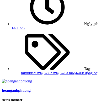
Ngày gửi
14/11/25
Tags
mitsubishi
mr-j3-60b
mr-j3-70a
mr-j4-40b
động cơ
hoanganhphuong
Active member