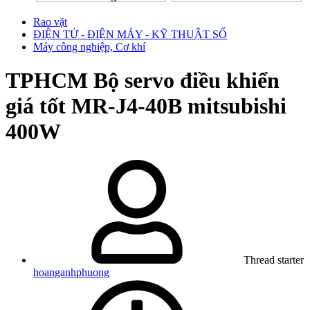
Rao vặt
ĐIỆN TỬ - ĐIỆN MÁY - KỸ THUẬT SỐ
Máy công nghiệp, Cơ khí
TPHCM
Bộ servo điều khiển
giá tốt MR-J4-40B mitsubishi
400W
Thread starter
hoanganhphuong