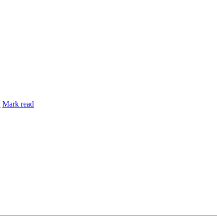
y
Mark read