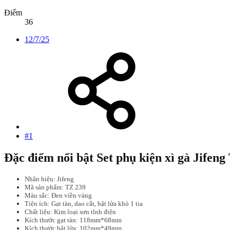
Điểm
36
12/7/25
#1
Đặc điểm nổi bật Set phụ kiện xì gà Jifeng
Nhãn hiệu: Jifeng
Mã sản phẩm: TZ 239
Màu sắc: Đen viền vàng
Tiện ích: Gạt tàn, dao cắt, bật lửa khò 1 tia
Chất liệu: Kim loại sơn tĩnh điện
Kích thước gạt tàn: 118mm*68mm
Kích thước bật lửa: 102mm*49mm