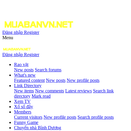
Đăng nhập
Register
Menu
Đăng nhập
Register
Rao vặt
New posts
Search forums
What's new
Featured content
New posts
New profile posts
Link Directory
New items
New comments
Latest reviews
Search link
directory
Mark read
Xem TV
Xổ số đây
Members
Current visitors
New profile posts
Search profile posts
Funny Game
Chuyển nhà Bình Dương