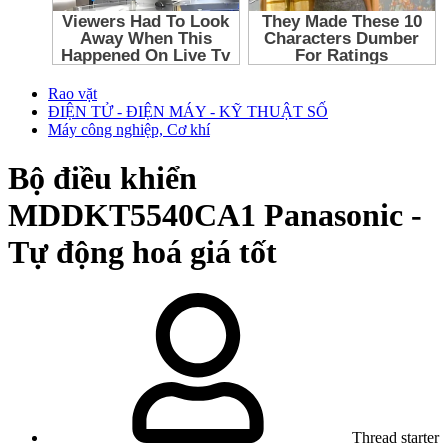
Rao vặt
ĐIỆN TỬ - ĐIỆN MÁY - KỸ THUẬT SỐ
Máy công nghiệp, Cơ khí
Bộ điều khiển
MDDKT5540CA1 Panasonic -
Tự động hoá giá tốt
Thread starter