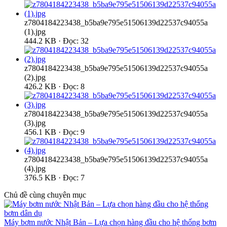
z7804184223438_b5ba9e795e51506139d22537c94055a
(1).jpg
444.2 KB · Đọc: 32
z7804184223438_b5ba9e795e51506139d22537c94055a
(2).jpg
426.2 KB · Đọc: 8
z7804184223438_b5ba9e795e51506139d22537c94055a
(3).jpg
456.1 KB · Đọc: 9
z7804184223438_b5ba9e795e51506139d22537c94055a
(4).jpg
376.5 KB · Đọc: 7
Chủ đề cùng chuyên mục
Máy bơm nước Nhật Bản – Lựa chọn hàng đầu cho hệ thống bơm