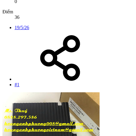
0
Điểm
36
19/5/26
#1