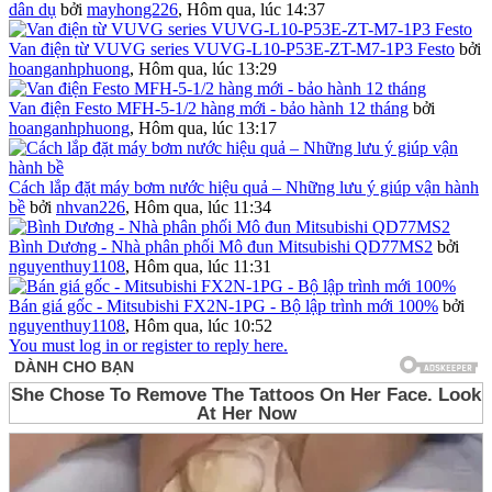
dân dụ
bởi
mayhong226
,
Hôm qua, lúc 14:37
Van điện từ VUVG series VUVG-L10-P53E-ZT-M7-1P3 Festo
bởi
hoanganhphuong
,
Hôm qua, lúc 13:29
Van điện Festo MFH-5-1/2 hàng mới - bảo hành 12 tháng
bởi
hoanganhphuong
,
Hôm qua, lúc 13:17
Cách lắp đặt máy bơm nước hiệu quả – Những lưu ý giúp vận hành
bề
bởi
nhvan226
,
Hôm qua, lúc 11:34
Bình Dương - Nhà phân phối Mô đun Mitsubishi QD77MS2
bởi
nguyenthuy1108
,
Hôm qua, lúc 11:31
Bán giá gốc - Mitsubishi FX2N-1PG - Bộ lập trình mới 100%
bởi
nguyenthuy1108
,
Hôm qua, lúc 10:52
You must log in or register to reply here.