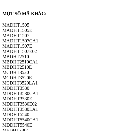
MỘT SỐ MÃ KHÁC:​
MADHT1505
MADHT1505E
MADHT1507
MADHT1507CA1
MADHT1507E
MADHT1507E02
MBDHT2510
MBDHT2510CA1
MBDHT2510E
MCDHT3520
MCDHT3520E
MCDHT3520LA1
MDDHT3530
MDDHT3530CA1
MDDHT3530E
MDDHT3530E02
MDDHT3530LA1
MDDHT5540
MDDHT5540CA1
MDDHT5540E
MEDHT7364