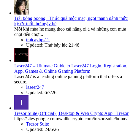
Trái bòng boong - Thức quà mộc mạc, ngọt thanh đánh thức
ký ức tuổi thơ ngày hè
Mỗi khi mùa hè mang theo cái nắng oi ả và những cơn mưa
chợt đến chợt...
traicayhp-12
Updated:
Thứ bảy lúc 21:46
Laser247 – Ultimate Guide to Laser247 Login, Registration,
App, Games & Online Gaming Platform
Laser247 is a leading online gaming platform that offers a
secure...
laseer247
Updated:
6/7/26
Trezor Suite (Official) | Desktop & Web Crypto App - Trezor
https://sites.google.com/wallletcrypto.com/trezor-suite/home/
Trezor Suite
Updated:
24/6/26