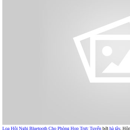
Loa Hội Nghị Bluetooth Cho Phòng Họp Trực Tuyến
bởi
hà tây
,
Hôm