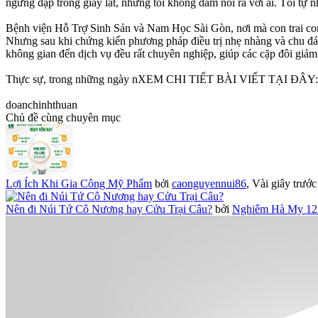
ngừng đập trong giây lát, nhưng tôi không dám nói ra với ai. Tôi tự 
Bệnh viện Hỗ Trợ Sinh Sản và Nam Học Sài Gòn, nơi mà con trai con 
Nhưng sau khi chứng kiến phương pháp điều trị nhẹ nhàng và chu đáo,
không gian đến dịch vụ đều rất chuyên nghiệp, giúp các cặp đôi giảm 
Thực sự, trong những ngày nXEM CHI TIẾT BÀI VIẾT TẠI ĐÂY
doanchinhthuan
Chủ đề cùng chuyên mục
Lợi Ích Khi Gia Công Mỹ Phẩm
bởi
caonguyennui86
,
Vài giây trước
Nên đi Núi Tứ Cô Nương hay Cửu Trại Câu?
bởi
Nghiêm Hà My 12