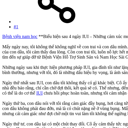
#1
Bệnh viện nam học
**Biểu hiện sau 4 ngày IUI – Những cảm xúc m
Mấy ngày nay, tôi không thể không nghĩ về con trai và con dâu mình
của con dâu, tôi cảm thấy đau lòng. Còn con trai tôi, luôn nỗ lực hết 
tìm đến sự giúp đỡ từ Bệnh Viện Hỗ Trợ Sinh Sản và Nam Học Sài 
Những ngày sau khi thực hiện phương pháp IUI, gia đình tôi như lặng 
bình thường, nhưng với tôi, đó là những dấu hiệu hy vọng, là ánh s
Ngày thứ nhất sau IUI, con dâu tôi không thấy có gì khác biệt. Cô ấy
nhà đều bảo rằng, chỉ cần chờ đợi thôi, kết quả sẽ có. Thế nhưng, đế
có thể là do cơ thể
IUI
chưa hồi phục hoàn toàn, nhưng tôi cảm nhận 
Ngày thứ ba, con dâu nói với tôi rằng cảm giác đầy bụng, hơi căng tứ
con dâu không phải đau đớn, mà là có chút nặng nề ở vùng bụng. Mấy 
nhưng cái cảm giác như đợi chờ một tin vui làm tôi không thể ngừng
Ngày thứ tư, con dâu lại có một chút thay đổi. Cô ấy cảm thấy tức ng