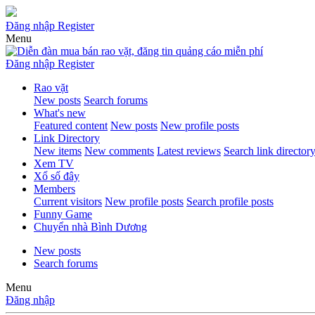
Đăng nhập
Register
Menu
Đăng nhập
Register
Rao vặt
New posts
Search forums
What's new
Featured content
New posts
New profile posts
Link Directory
New items
New comments
Latest reviews
Search link director
Xem TV
Xổ số đây
Members
Current visitors
New profile posts
Search profile posts
Funny Game
Chuyển nhà Bình Dương
New posts
Search forums
Menu
Đăng nhập