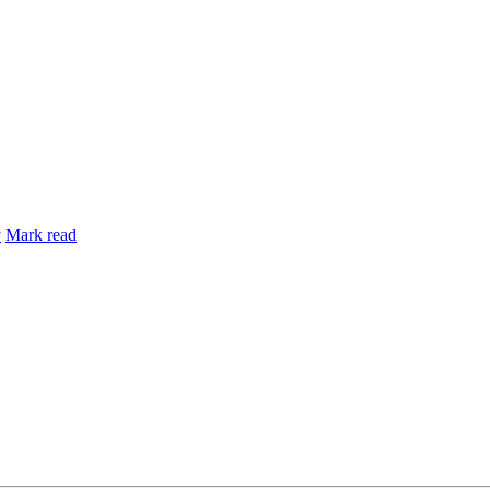
y
Mark read