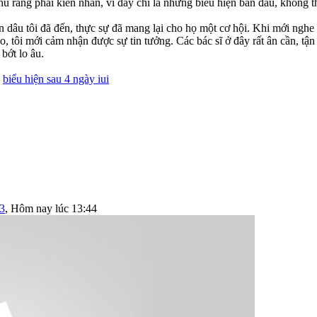
nhủ rằng phải kiên nhẫn, vì đây chỉ là những biểu hiện ban đầu, không t
dâu tôi đã đến, thực sự đã mang lại cho họ một cơ hội. Khi mới nghe 
 tôi mới cảm nhận được sự tin tưởng. Các bác sĩ ở đây rất ân cần, tận
bớt lo âu.
:
biểu hiện sau 4 ngày iui
3
,
Hôm nay lúc 13:44