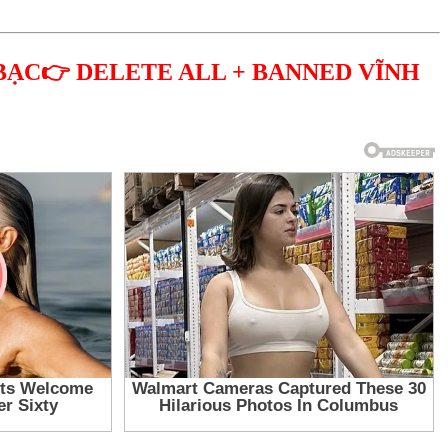
BẠC👉 DELETE ALL + BANNED VĨNH