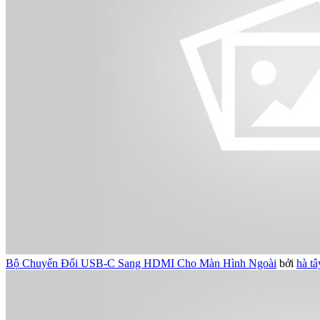
Bộ Chuyển Đổi USB-C Sang HDMI Cho Màn Hình Ngoài
bởi
hà tâ