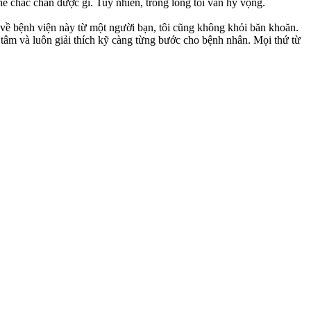
hể chắc chắn được gì. Tuy nhiên, trong lòng tôi vẫn hy vọng.
về bệnh viện này từ một người bạn, tôi cũng không khỏi băn khoăn.
 tâm và luôn giải thích kỹ càng từng bước cho bệnh nhân. Mọi thứ từ