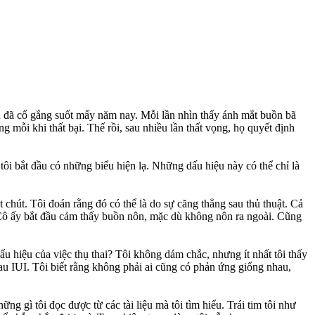
ù đã cố gắng suốt mấy năm nay. Mỗi lần nhìn thấy ánh mắt buồn bã
g mỗi khi thất bại. Thế rồi, sau nhiều lần thất vọng, họ quyết định
tôi bắt đầu có những biểu hiện lạ. Những dấu hiệu này có thể chỉ là
 chút. Tôi đoán rằng đó có thể là do sự căng thẳng sau thủ thuật. Cả
g. Cô ấy bắt đầu cảm thấy buồn nôn, mặc dù không nôn ra ngoài. Cũng
u hiệu của việc thụ thai? Tôi không dám chắc, nhưng ít nhất tôi thấy
au IUI. Tôi biết rằng không phải ai cũng có phản ứng giống nhau,
 gì tôi đọc được từ các tài liệu mà tôi tìm hiểu. Trái tim tôi như