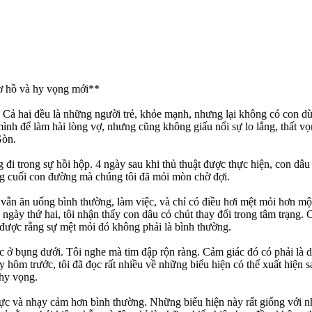
ơ hồ và hy vọng mới**
. Cả hai đều là những người trẻ, khỏe mạnh, nhưng lại không có con d
mình để làm hài lòng vợ, nhưng cũng không giấu nổi sự lo lắng, thất vọn
Gòn.
đi trong sự hồi hộp. 4 ngày sau khi thủ thuật được thực hiện, con dâu 
áng cuối con đường mà chúng tôi đã mỏi mòn chờ đợi.
 vẫn ăn uống bình thường, làm việc, và chỉ có điều hơi mệt mỏi hơn một
n ngày thứ hai, tôi nhận thấy con dâu có chút thay đổi trong tâm trạn
được rằng sự mệt mỏi đó không phải là bình thường.
c ở bụng dưới. Tôi nghe mà tim đập rộn ràng. Cảm giác đó có phải là dấ
hôm trước, tôi đã đọc rất nhiều về những biểu hiện có thể xuất hiện s
 hy vọng.
ực và nhạy cảm hơn bình thường. Những biểu hiện này rất giống với những